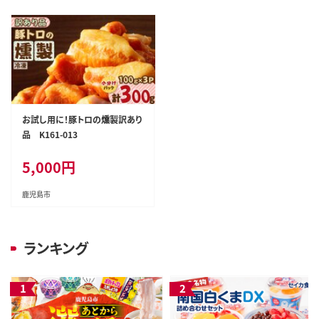
お試し用に！豚トロの燻製訳あり
品 K161-013
5,000
円
鹿児島市
ランキング