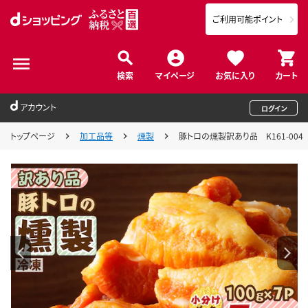
ご利用可能ポイント
検索
マイページ
お気に入り
カート
アカウント
ログイン
トップページ
加工品等
燻製
豚トロの燻製訳あり品 K161-004