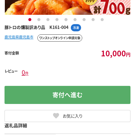
1
2
3
4
5
6
7
8
9
豚トロの燻製訳あり品 K161-004
冷凍
鹿児島県鹿児島市
ワンストップオンライン申請対象
10,000
寄付金額
円
0
レビュー
件
寄付へ進む
お気に入り
返礼品詳細