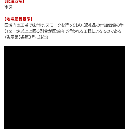
【配送方法】
冷凍
【地場産品基準】
区域内の工場で味付け、スモークを行っており、返礼品の付加価値の半
分を一定以上上回る割合が区域内で行われる工程によるものである
（告示第5条第3号に該当）