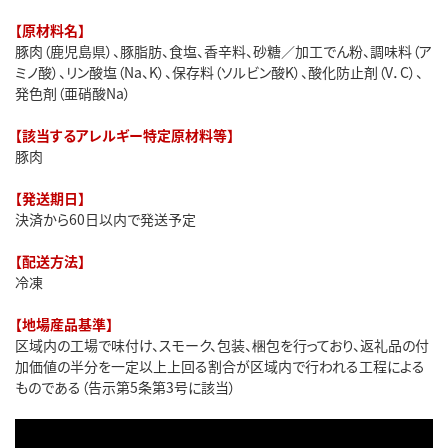
【原材料名】
豚肉（鹿児島県）、豚脂肪、食塩、香辛料、砂糖／加工でん粉、調味料（ア
ミノ酸）、リン酸塩（Na、K）、保存料（ソルビン酸K）、酸化防止剤（V．C）、
発色剤（亜硝酸Na）
【該当するアレルギー特定原材料等】
豚肉
【発送期日】
決済から60日以内で発送予定
【配送方法】
冷凍
【地場産品基準】
区域内の工場で味付け、スモーク、包装、梱包を行っており、返礼品の付
加価値の半分を一定以上上回る割合が区域内で行われる工程による
ものである（告示第5条第3号に該当）