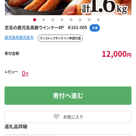
1
2
3
4
5
6
7
8
至高の鹿児島黒豚ウインナー8P K161-005
冷凍
鹿児島県鹿児島市
ワンストップオンライン申請対象
12,000
寄付金額
円
0
レビュー
件
寄付へ進む
お気に入り
返礼品詳細