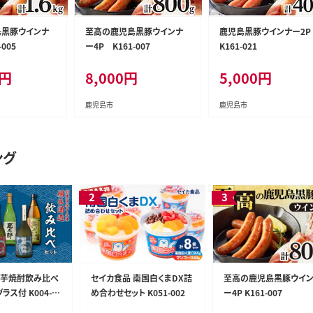
黒豚ウインナ
至高の鹿児島黒豚ウインナ
鹿児島黒豚ウインナー2
005
ー4P K161-007
K161-021
円
8,000
円
5,000
円
鹿児島市
鹿児島市
ング
】芋焼酎飲み比べ
セイカ食品 南国白くまDX詰
至高の鹿児島黒豚ウイ
ラス付 K004-00
め合わせセット K051-002
ー4P K161-007