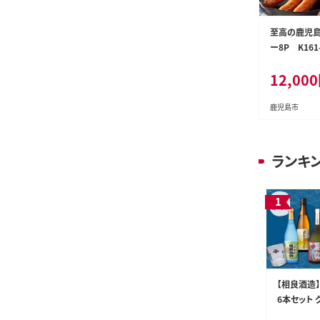
至高の鹿児島
ー8P K161-
12,000
鹿児島市
ランキ
【相良酒造
6本セット グ
5