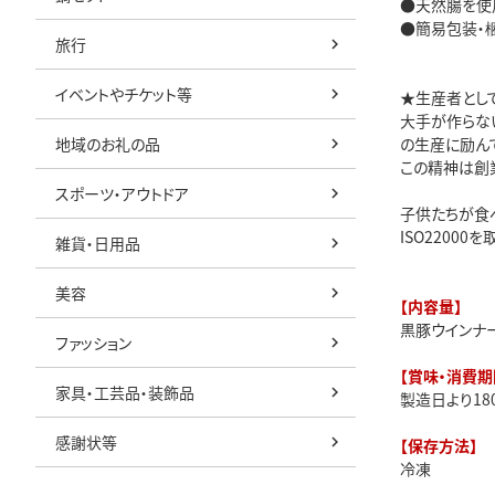
●天然腸を使
●簡易包装・
旅行
イベントやチケット等
★生産者とし
大手が作らな
地域のお礼の品
の生産に励ん
この精神は創
スポーツ・アウトドア
子供たちが食
ISO2200
雑貨・日用品
美容
【内容量】
黒豚ウインナー 
ファッション
【賞味・消費期
家具・工芸品・装飾品
製造日より18
感謝状等
【保存方法】
冷凍