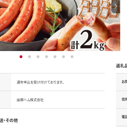
1
2
3
4
5
6
7
返礼
お
通年申込を受け付けております。
住
薩摩ハム株式会社
電
送・その他