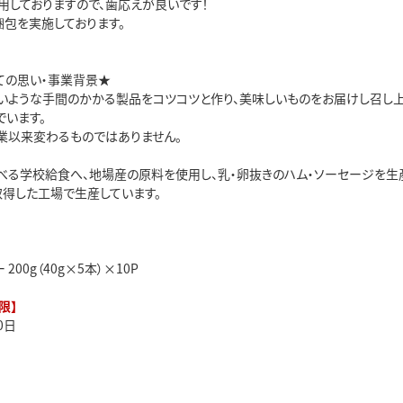
用しておりますので、歯応えが良いです！
梱包を実施しております。
ての思い・事業背景★
いような手間のかかる製品をコツコツと作り、美味しいものをお届けし召し
でいます。
業以来変わるものではありません。
べる学校給食へ、地場産の原料を使用し、乳・卵抜きのハム・ソーセージを生
0を取得した工場で生産しています。
200g（40g×5本）×10P
限】
0日