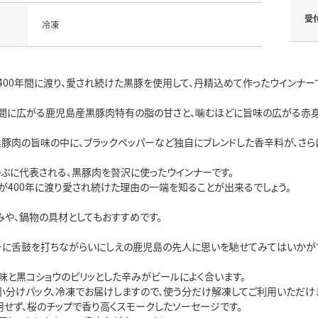
受
冷凍
400年間に渡り、愛され続けた黒豚を使用して、丹精込めて作ったウインナー
間に広がる鹿児島産黒豚肉特有の脂の甘さと、噛むほどに旨味の広がる赤身
黒豚肉の旨味の中に、ブラックペッパーなど独自にブレンドした香辛料が、さら
ゃぶに代表される、黒豚肉を贅沢に使ったウインナーです。
が400年に渡り愛され続けた理由の一端を知ることが出来るでしょう。
みや、鍋物の具材としてもおすすめです。
ーに舌鼓を打ちながらいにしえの鹿児島の先人に思いを馳せてみてはいかがで
味と黒コショウのピリッとした辛みがビールによく合います。
小分けパック、冷凍でお届けしますので、使う分だけ解凍してご利用いただけ
用せず、桜のチップで香り高くスモークしたソーセージです。