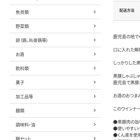
配送方法
魚貝類
野菜類
鹿児島の地で
卵（鶏、烏骨鶏等）
口に入れた瞬
お酒
しっかりした
飲料類
黒豚しゃぶし
菓子
鹿児島で黒豚
お酒のおつま
加工品等
このウインナ
麺類
●黒豚肉の旨
調味料・油
●使いやすい
●くん液を使
鍋セット