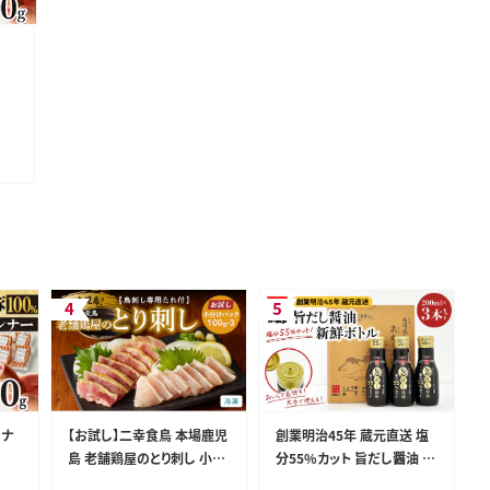
P
ンナ
【お試し】二幸食鳥 本場鹿児
創業明治45年 蔵元直送 塩
島 老舗鶏屋のとり刺し 小分
分55%カット 旨だし醤油 新
けパック 鳥刺し専用たれ付
鮮ボトル 3本セット K058-0