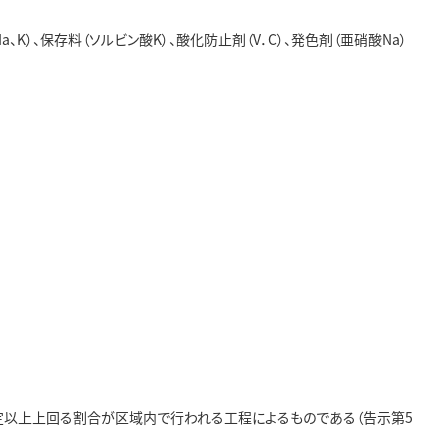
K）、保存料（ソルビン酸K）、酸化防止剤（V．C）、発色剤（亜硝酸Na）
定以上上回る割合が区域内で行われる工程によるものである（告示第5