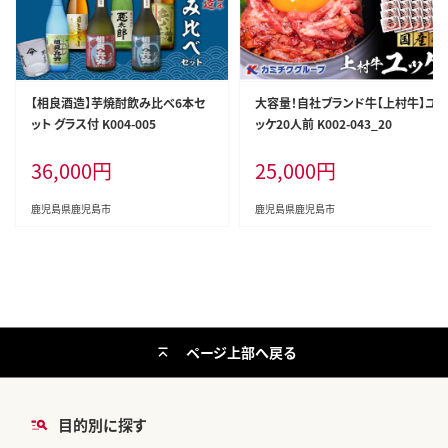
【相良酒造】芋焼酎飲み比べ6本セ
大容量！自社ブランド牛【上村牛】ユ
ット グラス付 K004-005
ッケ20人前 K002-043_20
36,000
円
25,000
円
鹿児島県鹿児島市
鹿児島県鹿児島市
ページ上部へ戻る
目的別に探す