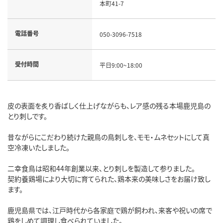
本町41-7
電話番号
050-3096-7518
受付時間
平日9:00~18:00
皮の表面を炙り香ばしく仕上げながらも、レア感の残る本場鹿児島の
とり刺しです。
昔ながらにこだわり続けた親鳥の鳥刺しを、モモ・ムネセットにして真
空冷凍いたしました。
二幸食鳥は昭和44年創業以来、とり刺しを製造して参りました。
契約養鶏場により大切に育てられた、鶏本来の美味しさをお届け致し
ます。
鹿児島県では、江戸時代から各家庭で鶏が飼われ、来客や祝いの席で
鶏をしめて調理し食べられていました。