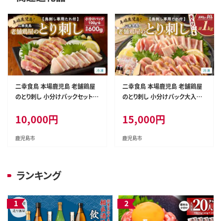
二幸食鳥 本場鹿児島 老舗鶏屋
二幸食鳥 本場鹿児島 老舗鶏屋
のとり刺し 小分けパックセット
のとり刺し 小分けパック大入り
鳥刺し専用たれ付 K243-001
（1kg）セット 鳥刺し専用たれ
10,000
円
15,000
円
付 K243-001_01
鹿児島市
鹿児島市
ランキング