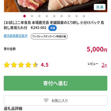
1
2
3
4
5
6
7
8
9
【お試し】二幸食鳥 本場鹿児島 老舗鶏屋のとり刺し 小分けパック 鳥
刺し専用たれ付 K243-002
冷凍
鹿児島県鹿児島市
ワンストップオンライン申請対象
5,000
寄付金額
円
4.5
2
レビュー
件
寄付へ進む
お気に入り
返礼品詳細