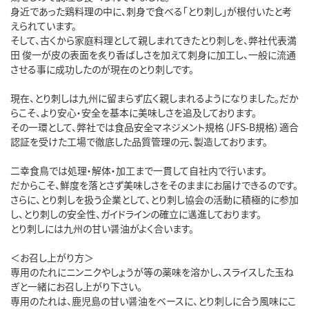
身近であった鶏料理の中に、刺身で食べる「とり刺し」が根付いたと考
えられています。
そして、古くから家庭料理として親しまれてきたとり刺しを、弊社代表満
田 俊一が皮の表面を炙り香ばしさを加えて刺身に加工し、一般に流通
させる事に成功したのが現在のとり刺しです。
現在、とり刺しは九州に留まらず広く親しまれるようになりました。だか
らこそ、より安心・安全を基本に美味しさを追及しております。
その一環として、弊社では食品安全マネジメント規格（JFS-B規格）適合
認証を受けた工場で徹底した品質管理の元、製造しております。
二幸食鳥では処理・解体・加工まで一貫して自社内で行います。
だからこそ、鮮度を落とさず美味しさをそのままにお届けできるのです。
さらに、とり刺しを扱う企業として、とり刺し協会の活動に積極的に参加
し、とり刺しの安全性、ガイドラインの確立に邁進しております。
とり刺しには九州の甘い醤油がよく合います。
＜お召し上がり方＞
専用のたれにニンニクやしょうが等の薬味を溶かし、スライスした玉ね
ぎと一緒にお召し上がり下さい。
専用のたれは、鹿児島の甘い醤油をベースに、とり刺しに合う風味にこ