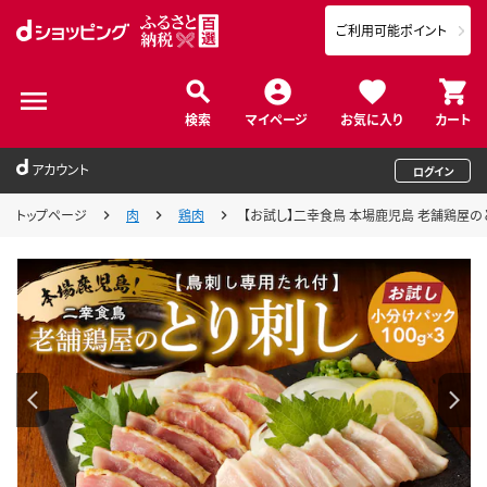
ご利用可能ポイント
検索
マイページ
お気に入り
カート
アカウント
ログイン
トップページ
肉
鶏肉
【お試し】二幸食鳥 本場鹿児島 老舗鶏屋のと