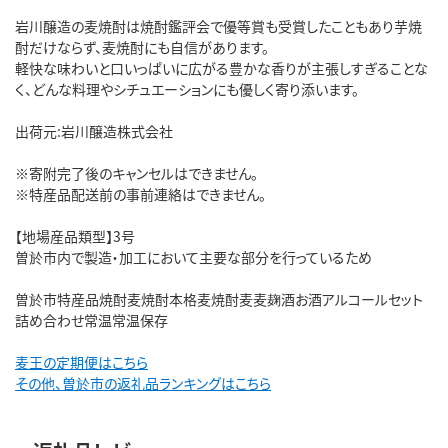
岩川醸造の麦焼酎は焼酎鑑評会で優等賞も受賞したこともあり芋焼
酎だけならず、麦焼酎にも自信があります。
軽快な味わいと口いっぱいに広がる豊かな香りが主張しすぎることな
く、どんな料理やシチュエーションにも優しく寄り添います。
出荷元:岩川醸造株式会社
※寄附完了後のキャンセルはできません。
※特産品配送前の事前連絡はできません。
【地場産品類型】3号
曽於市内で製造・加工において主要な部分を行っているため
曽於市特産品焼酎麦焼酎本格麦焼酎麦麦麹酒お酒アルコールセット
詰め合わせ常温常温保存
麦王の定期便はこちら
その他、曽於市の返礼品ランキングはこちら