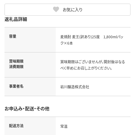
お気に入り
返礼品詳細
容量
麦焼酎 麦王(訳あり)25度 1,800mlパッ
ク×6本
賞味期限
賞味期限はございませんが，開封後はなる
消費期限
べく早めにお召し上がりください。
事業者名
岩川醸造株式会社
お申込み・配送・その他
配送方法
常温