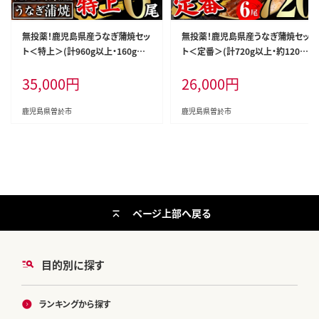
無投薬！鹿児島県産うなぎ蒲焼セッ
無投薬！鹿児島県産うなぎ蒲焼セッ
ト＜特上＞(計960g以上・160g以
ト＜定番＞(計720g以上・約120g
上×6尾)タレ・山椒付鰻うなぎ蒲焼
×6尾)タレ・山椒付き鰻ウナギ国産
35,000
円
26,000
円
【西日本養鰻】C7-v02
【西日本養鰻】B145-v03
鹿児島県曽於市
鹿児島県曽於市
ページ上部へ戻る
目的別に探す
ランキングから探す