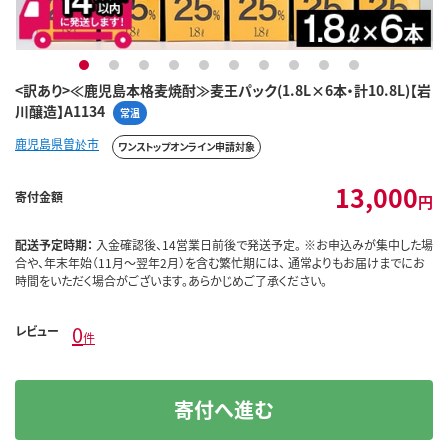
1
2
3
4
5
6
7
8
9
10
<訳あり>≪鹿児島本格麦焼酎≫麦王パック(1.8L×6本・計10.8L)【岩
川醸造】A1134
常温
鹿児島県曽於市
ワンストップオンライン申請対象
13,000
寄付金額
円
配送予定時期：
入金確認後、14営業日前後で発送予定。 ※お申込みが集中した場
合や、年末年始（11月～翌年2月）を含む繁忙期には、 通常よりもお届けまでにお
時間をいただく場合がございます。あらかじめご了承ください。
0
レビュー
件
寄付へ進む