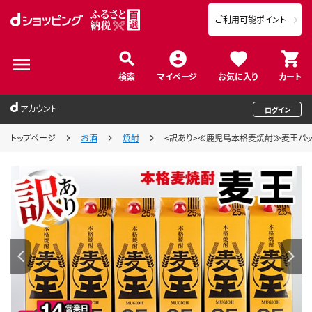
ご利用可能ポイント
検索
マイページ
お気に入り
カート
アカウント
ログイン
トップページ
お酒
焼酎
<訳あり>≪鹿児島本格麦焼酎≫麦王パック(1.