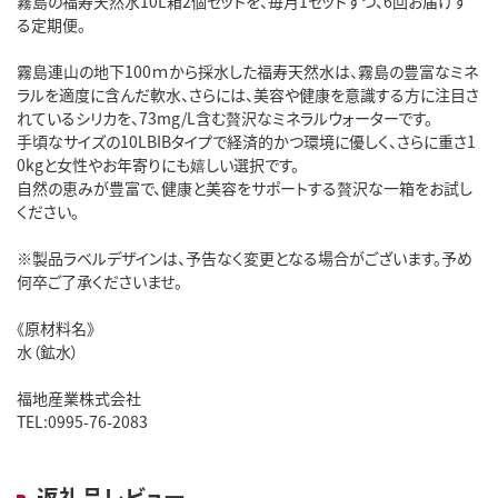
霧島の福寿天然水10L箱2個セットを、毎月1セットずつ、6回お届けす
る定期便。
霧島連山の地下100ｍから採水した福寿天然水は、霧島の豊富なミネ
ラルを適度に含んだ軟水、さらには、美容や健康を意識する方に注目さ
れているシリカを、73mg/L含む贅沢なミネラルウォーターです。
手頃なサイズの10LBIBタイプで経済的かつ環境に優しく、さらに重さ1
0kgと女性やお年寄りにも嬉しい選択です。
自然の恵みが豊富で、健康と美容をサポートする贅沢な一箱をお試し
ください。
※製品ラベルデザインは、予告なく変更となる場合がございます。予め
何卒ご了承くださいませ。
《原材料名》
水（鉱水）
福地産業株式会社
TEL:0995-76-2083
返礼品レビュー