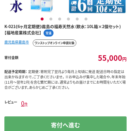
1
2
3
4
5
6
K-021《6ヶ月定期便》霧島の福寿天然水（軟水：10L箱×2個セット)
【福地産業株式会社】
常温
鹿児島県霧島市
ワンストップオンライン申請対象
55,000
寄付金額
円
配送予定時期：
定期便：寄附完了翌月より毎月上旬頃に発送 配送日時の指定は
出来かねますので、ご了承くださいませ。 ※お申込みが集中した場合や、年末年始
(11月～翌年2月)を含む繁忙期には、通常よりもお届けまでにお時間をいただく場
合がございます。あらかじめご了承ください。
0
レビュー
件
寄付へ進む