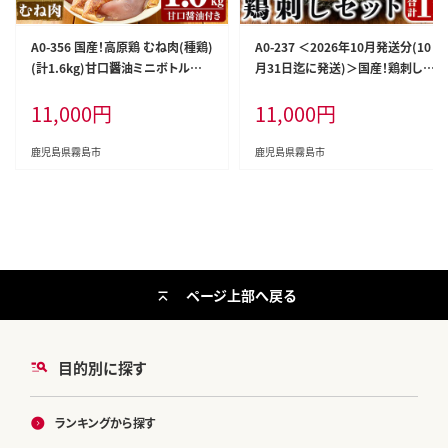
A0-356 国産！高原鶏 むね肉(種鶏)
A0-237 ＜2026年10月発送分(10
(計1.6kg)甘口醤油ミニボトル付
月31日迄に発送)＞国産！鶏刺しセ
き！【ワタセ食鳥】霧島市 肉 鶏肉 鳥
ット約1kg！手羽刺し2本と厳選醤
11,000
円
11,000
円
肉 ムネ肉 鶏むね 胸肉 鶏刺し 鳥刺
油たれ付き【坂留鶏肉店】霧島市 鳥
し タタキ 刺身 真空パック 急速冷
刺し たたき 鶏肉 鳥肉
凍 ヘルシー ダイエット 九州産 た
鹿児島県霧島市
鹿児島県霧島市
んぱく質 プロテイン
ページ上部へ戻る
目的別に探す
ランキングから探す