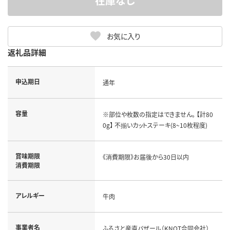
在庫なし
お気に入り
返礼品詳細
申込期日
通年
容量
※部位や枚数の指定はできません。 【計80
0g】 不揃いカットステーキ(8~10枚程度)
賞味期限
《消費期限》お届後から30日以内
消費期限
アレルギー
牛肉
事業者名
ふるさと産直バザール（KNOT合同会社）