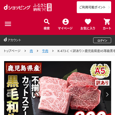
ご利用可能ポイント
検索
マイページ
お気に入り
カート
アカウント
ログイン
トップページ
肉
牛肉
K-473-C ＜訳あり＞鹿児島県産A5等級黒