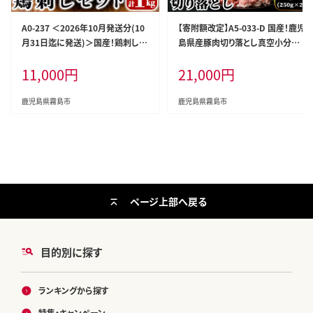
A0-237 ＜2026年10月発送分(10
【寄附額改定】A5-033-D 国産！鹿児
月31日迄に発送)＞国産！鶏刺しセ
島県産豚肉切り落とし真空小分け
ット約1kg！手羽刺し2本と厳選醤
250g×20P(計5kg)【肉の豊楽】霧
11,000
円
21,000
円
油たれ付き【坂留鶏肉店】霧島市 鳥
島市 肉 豚肉 切り落とし 小分け 真
刺し たたき 鶏肉 鳥肉
空パック 切落し
鹿児島県霧島市
鹿児島県霧島市
ページ上部へ戻る
目的別に探す
ランキングから探す
特集・キャンペーン