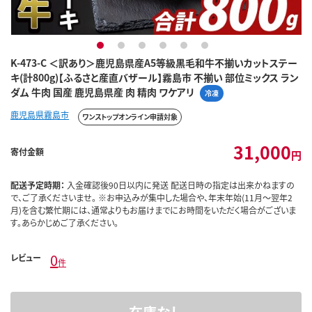
1
2
3
4
5
6
K-473-C ＜訳あり＞鹿児島県産A5等級黒毛和牛不揃いカットステー
キ(計800g)【ふるさと産直バザール】霧島市 不揃い 部位ミックス ラン
ダム 牛肉 国産 鹿児島県産 肉 精肉 ワケアリ
冷凍
鹿児島県霧島市
ワンストップオンライン申請対象
31,000
寄付金額
円
配送予定時期：
入金確認後90日以内に発送 配送日時の指定は出来かねますの
で、ご了承くださいませ。 ※お申込みが集中した場合や、年末年始(11月～翌年2
月)を含む繁忙期には、通常よりもお届けまでにお時間をいただく場合がございま
す。あらかじめご了承ください。
0
レビュー
件