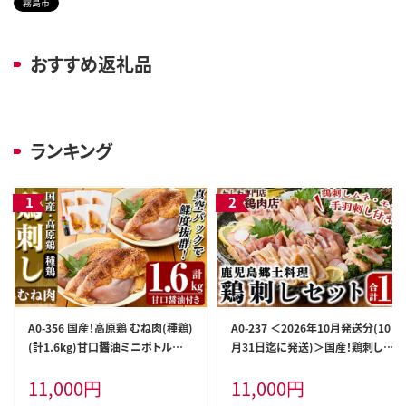
霧島市
おすすめ返礼品
ランキング
A0-356 国産！高原鶏 むね肉(種鶏)
A0-237 ＜2026年10月発送分(10
(計1.6kg)甘口醤油ミニボトル付
月31日迄に発送)＞国産！鶏刺しセ
き！【ワタセ食鳥】霧島市 肉 鶏肉 鳥
ット約1kg！手羽刺し2本と厳選醤
11,000
円
11,000
円
肉 ムネ肉 鶏むね 胸肉 鶏刺し 鳥刺
油たれ付き【坂留鶏肉店】霧島市 鳥
し タタキ 刺身 真空パック 急速冷
刺し たたき 鶏肉 鳥肉