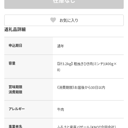
在庫なし
お気に入り
返礼品詳細
申込期日
通年
容量
【計3.2kg】 粗挽きひき肉(ミンチ)(400g×
8)
賞味期限
《消費期限》お届後から30日以内
消費期限
アレルギー
牛肉
事業者名
ふるさと産直バザール（KNOT合同会社）