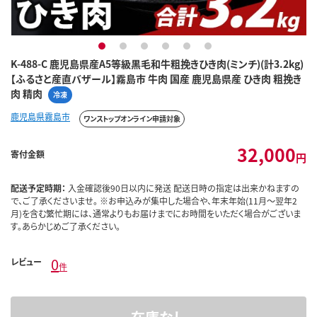
1
2
3
4
5
6
K-488-C 鹿児島県産A5等級黒毛和牛粗挽きひき肉(ミンチ)(計3.2kg)
【ふるさと産直バザール】霧島市 牛肉 国産 鹿児島県産 ひき肉 粗挽き
肉 精肉
冷凍
鹿児島県霧島市
ワンストップオンライン申請対象
32,000
寄付金額
円
配送予定時期：
入金確認後90日以内に発送 配送日時の指定は出来かねますの
で、ご了承くださいませ。 ※お申込みが集中した場合や、年末年始(11月～翌年2
月)を含む繁忙期には、通常よりもお届けまでにお時間をいただく場合がございま
す。あらかじめご了承ください。
0
レビュー
件