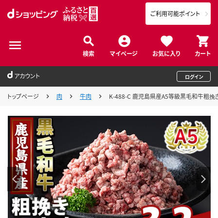
ご利用可能ポイント
検索
マイページ
お気に入り
カート
アカウント
ログイン
トップページ
肉
牛肉
K-488-C 鹿児島県産A5等級黒毛和牛粗挽き