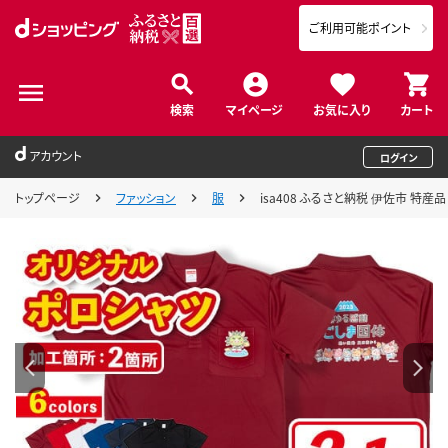
ご利用可能ポイント
検索
マイページ
お気に入り
カート
アカウント
ログイン
トップページ
ファッション
服
isa408 ふるさと納税 伊佐市 特産