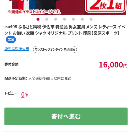
1
2
3
4
5
6
7
isa408 ふるさと納税 伊佐市 特産品 男女兼用 メンズ レディース イベ
ント お揃い 衣類 シャツ オリジナル プリント 印刷【宮原スポーツ】
常温
鹿児島県伊佐市
ワンストップオンライン申請対象
16,000
寄付金額
円
配送予定時期：
入金確認後60日以内に発送
0
レビュー
件
寄付へ進む