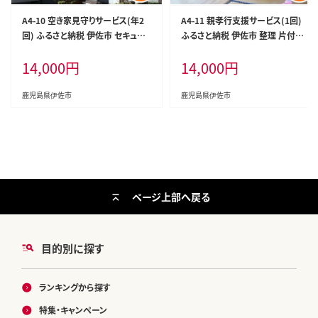
A4-10 空き家見守りサービス(年2
A4-11 親孝行支援サービス(1回)
回) ふるさと納税 伊佐市 セキュリ
ふるさと納税 伊佐市 整理 片付け
ティ 空き家 長期不在【シルバー人
支援 掃除 洗濯 家事代行【シルバー
14,000
円
14,000
円
材センター】
人材センター】
鹿児島県伊佐市
鹿児島県伊佐市
ページ上部へ戻る
目的別に探す
ランキングから探す
特集・キャンペーン