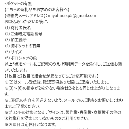
・ポケットの有無
【こちらの返礼品をお求めのお客様へ】
【連絡先メールアドレス】：miyaharasp5@gmail.com
お申込みいただいた後に、
（1）寄付者氏名
（2）ご連絡先電話番号
（3）加工箇所
（4）胸ポケットの有無
（5）サイズ
（6）ポロシャツの色
以上6点をメールにご記載のうえ、印刷用データを添付し、ご送信お願
いいたします。
【1枚目と2枚目で組合せが異なってもご対応可能です。】
※(2)はメール受信後、確認事項あった際にご連絡いたします。
※(3)～(6)の指定が2枚分ない場合は2枚とも同じ仕上がりになりま
す。
※ご指示の内容を間違えないよう、メールでのご連絡をお願いしており
ます。ご了承ください。
※プリントの対象となるデザインは、著作権・肖像権・商標権その他の
法的権利を侵害していないものをご利用ください。
※火曜日は定休日となります。