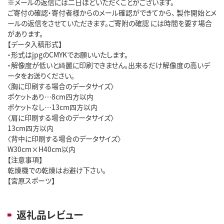
※メールの返信には二日ほどいただくことがございます。
ご寄付の確認・寄付者様からのメール確認ができてから、 製作開始とメ
ールの返信をさせていただきます。ご寄附の確認 には時間を要す場合
があります。
【データ入稿形式】
・形式はjpgのCMYKでお願いいたします。
・解像度が低いと綺麗に印刷できません。出来るだけ解像度の高いデ
ータをお送りください。
〈胸に印刷する場合のデータサイズ〉
ポケットあり…8cm四方以内
ポケットなし…13cm四方以内
〈肩に印刷する場合のデータサイズ〉
13cm四方以内
〈背中に印刷する場合のデータサイズ〉
W30cm×H40cm以内
【注意事項】
乾燥機での乾燥はお避け下さい。
【宮原スポーツ】
返礼品レビュー