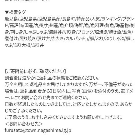
▼検索タグ
鹿児島/鹿児島県/鹿児島県産/長島町/特産品/人気/ランキング/ブラン
ド/高評価/国産/九州/九州産/魚介類/海鮮/魚/魚料理/鮮魚/海産物/刺
身/刺し身/しゃぶしゃぶ/海鮮丼/切り身/ブロック/塩焼き/焼き魚/煮魚/
煮付け/照り焼き/漬け丼/たたき/カルパッチョ/鰤/ぶり/ぶりしゃぶ/鰤し
ゃぶ/ぶり大根/ぶり丼
【ご寄附前に必ずご確認ください】
到着後は速やかに返礼品の状態をご確認ください。
万全を期して返礼品をお届けしておりますが、万が一、不備等があった
場合は、返礼品到着から2日以内に、写真（画像）を添付のうえ、電子メ
ールにてお問い合わせ先までご連絡ください。
日数が経過したものにつきましては、対応いたしかねますので、あらか
じめご了承ください。
ご了承のうえ、お申し込みくださいますようお願い申し上げます。
＜お問い合わせ先＞
furusato@town.nagashima.lg.jp