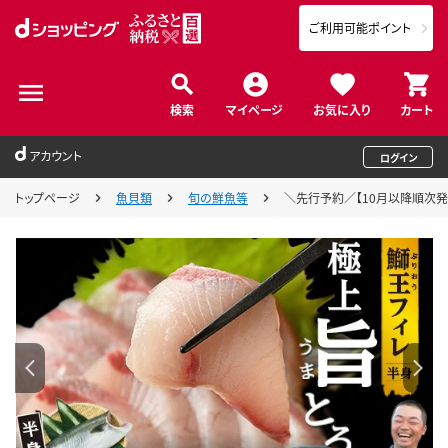
ご利用可能ポイント
検索
マイページ
お気に入り
カート
アカウント
ログイン
トップページ
魚貝類
旬の鮮魚等
＼先行予約／【10月以降順次発送】『