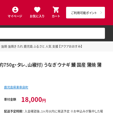
ご利用可能ポイント
マイページ
お気に入り
カート
産 蒲焼 蒲焼き たれ 鹿児島 ふるさと 人気 支援 【アクアおおすみ】
750g・タレ、山椒付) うなぎ ウナギ 鰻 国産 蒲焼 蒲
鹿児島県東串良町
18,000
寄付金額
円
配送予定時期：
入金確認後、1ヶ月以内に発送予定 ※お申込みが集中した場