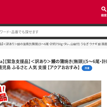
検索
支援品】＜訳あり＞鰻の蒲焼き(無頭)(5～6尾・計約750g・タレ、山椒付) うなぎ ウナギ 鰻 国
59a】【緊急支援品】＜訳あり＞鰻の蒲焼き(無頭)(5～6尾・計約
鹿児島 ふるさと 人気 支援 【アクアおおすみ】
冷凍