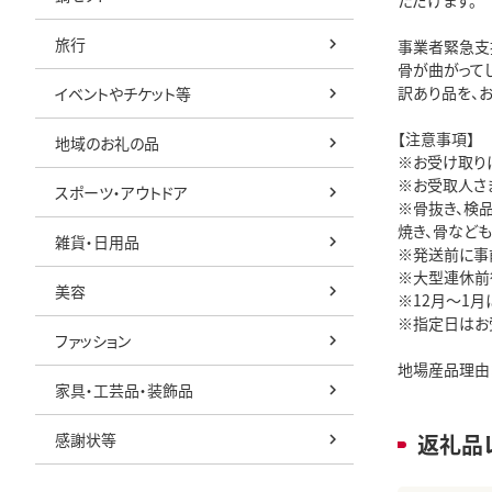
ただけます。
旅行
事業者緊急支
骨が曲がって
訳あり品を、
イベントやチケット等
【注意事項】
地域のお礼の品
※お受け取り
※お受取人さ
スポーツ・アウトドア
※骨抜き、検
焼き、骨など
雑貨・日用品
※発送前に事
※大型連休前
美容
※12月～1
※指定日はお
ファッション
地場産品理由
家具・工芸品・装飾品
感謝状等
返礼品