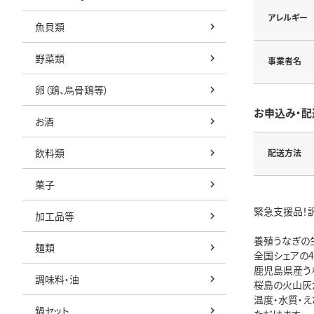
アレルギー
魚貝類
野菜類
事業者名
卵（鶏、烏骨鶏等）
お申込み・配
お酒
飲料類
配送方法
菓子
緊急支援品！
加工品等
養殖うなぎの
麺類
全国シェアの4
鹿児島県産う
調味料・油
桜島の火山灰
温度・水質・
鍋セット