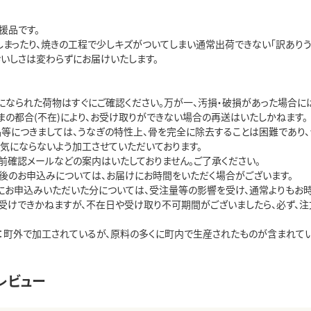
援品です。
しまったり、焼きの工程で少しキズがついてしまい通常出荷できない「訳ありう
おいしさは変わらずにお届けいたします。
になられた荷物はすぐにご確認ください。万が一、汚損・破損があった場合に
まの都合(不在)により、お受け取りができない場合の再送はいたしかねます。
品等につきましては、うなぎの特性上、骨を完全に除去することは困難であり、
も気にならないよう加工させていただいております。
前確認メールなどの案内はいたしておりません。ご了承ください。
後のお申込みについては、お届けにお時間をいただく場合がございます。
月にお申込みいただいた分については、受注量等の影響を受け、通常よりもお時
受けできかねますが、不在日や受け取り不可期間がございましたら、必ず、注
：町外で加工されているが、原料の多くに町内で生産されたものが含まれてい
レビュー