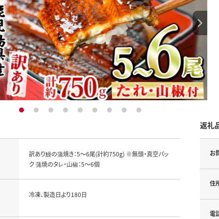
1
2
3
4
5
6
7
8
9
返礼
お
訳あり鰻の蒲焼き：5～6尾(計約750g) ※無頭・真空パッ
ク 蒲焼のタレ・山椒：5～6個
住
冷凍、製造日より180日
電