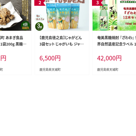
城町 あまぎ食品
【鹿児島徳之島】じゃがどん
奄美黒糖焼酎 『ざわわ』 
1袋200g 黒糖
3袋セット じゃがいも ジャガ
界自然遺産記念ラベル 1
うきび サトウキ
イモ スナック菓子 お菓子 お
セット 25度
0
円
6,500
円
42,000
円
やつ AU-1-N
町
鹿児島県天城町
鹿児島県天城町