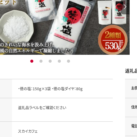
1
2
3
4
5
返礼
お
・徳の塩：150g×3袋 ・徳の塩ダイヤ：80g
住
返礼品ラベルをご確認ください
電
スカイカフェ