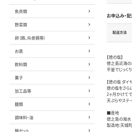
魚貝類
お申込み・配
野菜類
配送方法
卵（鶏、烏骨鶏等）
お酒
【徳の塩】
徳之島近海の
飲料類
平釜でじっく
菓子
【徳の塩 ダイヤ
徳の塩をさら
加工品等
2ヶ月かけてで
天ぷらやステ
麺類
■産地
調味料・油
徳之島の海水
製造地:天城
鍋セット