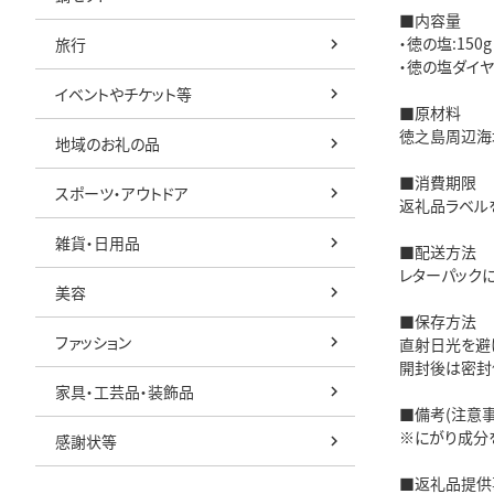
■内容量
・徳の塩:150
旅行
・徳の塩ダイヤ:
イベントやチケット等
■原材料
徳之島周辺海
地域のお礼の品
■消費期限
スポーツ・アウトドア
返礼品ラベル
雑貨・日用品
■配送方法
レターパックに
美容
■保存方法
ファッション
直射日光を避
開封後は密封
家具・工芸品・装飾品
■備考(注意事
※にがり成分
感謝状等
■返礼品提供