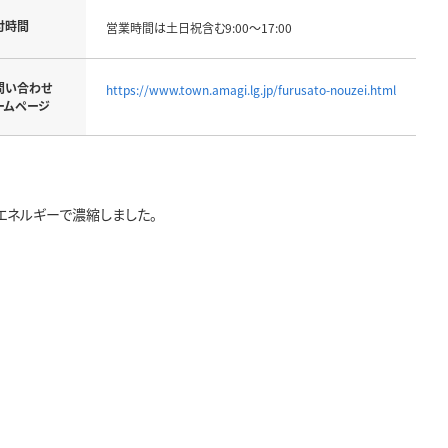
付時間
営業時間は土日祝含む9:00～17:00
問い合わせ
https://www.town.amagi.lg.jp/furusato-nouzei.html
ームページ
エネルギーで濃縮しました。