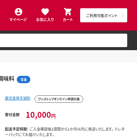
ご利用可能ポイント
マイページ
お気に入り
カート
 調味料
常温
鹿児島県天城町
ワンストップオンライン申請対象
10,000
寄付金額
円
配送予定時期：
ご入金確認後2週間から1か月以内に発送いたします。 ※レタ
ーパックにてお届けいたします。