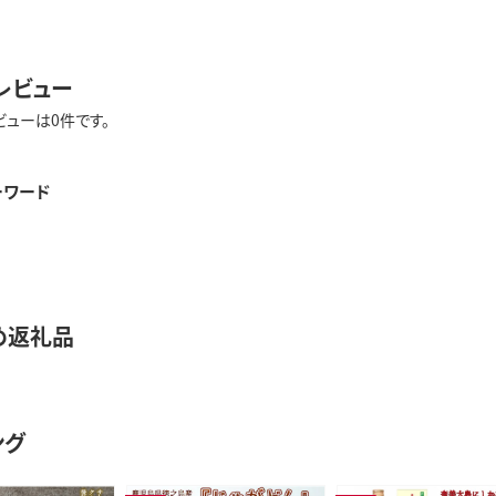
レビュー
ビューは0件です。
ーワード
め返礼品
ング