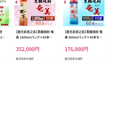
世
【鹿児島徳之島】黒糖焼酎 奄
【鹿児島徳之島】黒糖焼酎 奄
2本
美 1800mlパック×60本セ
美 900mlパック×60本セッ
ット 30度 焼酎 お酒 紙パッ
ト 計54L 25度 焼酎 お酒 紙
352,000
円
176,000
円
ク
パック
鹿児島県天城町
鹿児島県天城町