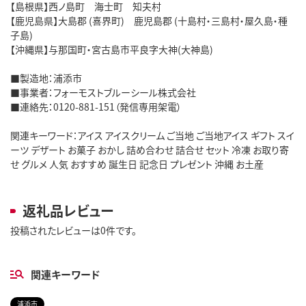
【島根県】西ノ島町 海士町 知夫村
【鹿児島県】大島郡 (喜界町) 鹿児島郡 (十島村・三島村・屋久島・種
子島)
【沖縄県】与那国町・宮古島市平良字大神(大神島)
■製造地：浦添市
■事業者：フォーモストブルーシール株式会社
■連絡先：0120-881-151（発信専用架電）
関連キーワード：アイス アイスクリーム ご当地 ご当地アイス ギフト スイ
ーツ デザート お菓子 おかし 詰め合わせ 詰合せ セット 冷凍 お取り寄
せ グルメ 人気 おすすめ 誕生日 記念日 プレゼント 沖縄 お土産
返礼品レビュー
投稿されたレビューは0件です。
関連キーワード
浦添市