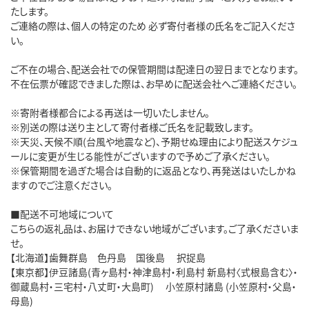
たします。
ご連絡の際は、個人の特定のため 必ず寄付者様の氏名をご記入くださ
い。
ご不在の場合、配送会社での保管期間は配達日の翌日までとなります。
不在伝票が確認できました際は、お早めに配送会社へご連絡ください。
※寄附者様都合による再送は一切いたしません。
※別送の際は送り主として寄付者様ご氏名を記載致します。
※天災、天候不順(台風や地震など)、予期せぬ理由により配送スケジュ
ールに変更が生じる能性がございますので予めご了承ください。
※保管期間を過ぎた場合は自動的に返品となり、再発送はいたしかね
ますのでご注意ください。
■配送不可地域について
こちらの返礼品は、お届けできない地域がございます。ご了承くださいま
せ。
【北海道】歯舞群島 色丹島 国後島 択捉島
【東京都】伊豆諸島(青ヶ島村・神津島村・利島村 新島村〈式根島含む〉・
御蔵島村・三宅村・八丈町・大島町) 小笠原村諸島 (小笠原村・父島・
母島)