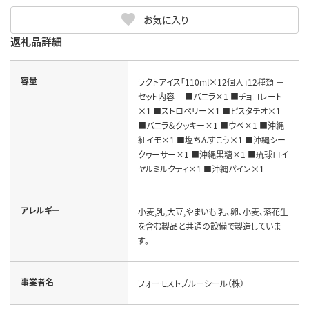
お気に入り
返礼品詳細
容量
ラクトアイス「110ml×12個入」12種類 －
セット内容－ ■バニラ×1 ■チョコレート
×1 ■ストロベリー×1 ■ピスタチオ×1
■バニラ＆クッキー×1 ■ウベ×1 ■沖縄
紅イモ×1 ■塩ちんすこう×1 ■沖縄シー
クヮーサー×1 ■沖縄黒糖×1 ■琉球ロイ
ヤルミルクティ×1 ■沖縄パイン×1
アレルギー
小麦,乳,大豆,やまいも 乳、卵、小麦、落花生
を含む製品と共通の設備で製造していま
す。
事業者名
フォーモストブルーシール（株）