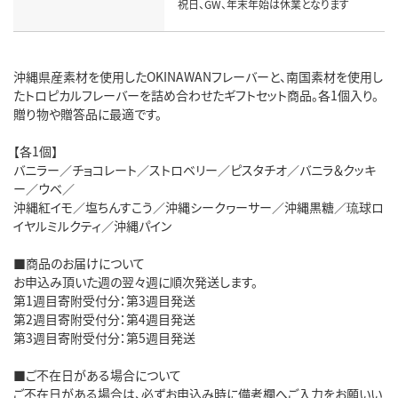
祝日、GW、年末年始は休業となります
沖縄県産素材を使用したOKINAWANフレーバーと、南国素材を使用し
たトロピカルフレーバーを詰め合わせたギフトセット商品。各1個入り。
贈り物や贈答品に最適です。
【各1個】
バニラー／チョコレート／ストロベリー／ピスタチオ／バニラ＆クッキ
ー／ウベ／
沖縄紅イモ／塩ちんすこう／沖縄シークヮーサー／沖縄黒糖／琉球ロ
イヤルミルクティ／沖縄パイン
■商品のお届けについて
お申込み頂いた週の翌々週に順次発送します。
第1週目寄附受付分：第3週目発送
第2週目寄附受付分：第4週目発送
第3週目寄附受付分：第5週目発送
■ご不在日がある場合について
ご不在日がある場合は、必ずお申込み時に備考欄へご入力をお願いい