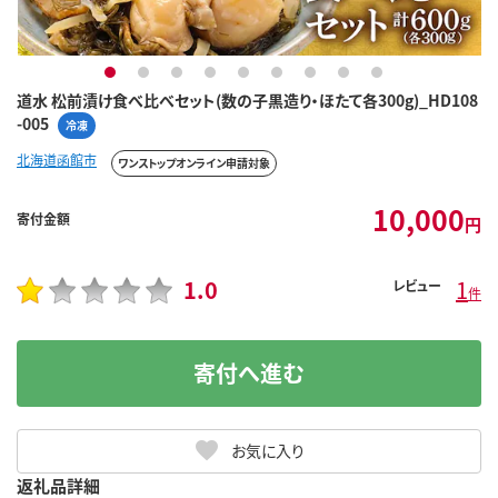
1
2
3
4
5
6
7
8
9
道水 松前漬け食べ比べセット(数の子黒造り・ほたて各300g)_HD108
-005
冷凍
北海道函館市
ワンストップオンライン申請対象
10,000
寄付金額
円
1.0
1
レビュー
件
寄付へ進む
お気に入り
返礼品詳細