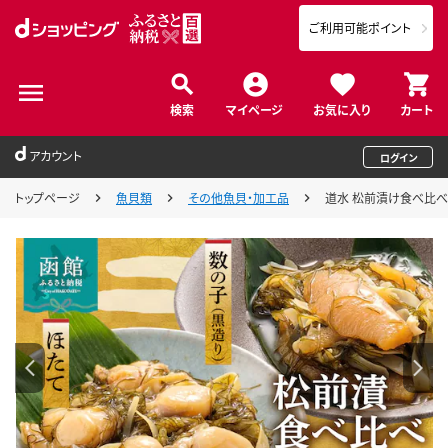
ご利用可能ポイント
検索
マイページ
お気に入り
カート
アカウント
ログイン
トップページ
魚貝類
その他魚貝・加工品
道水 松前漬け食べ比べセッ