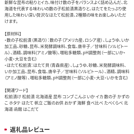
新鮮な昆布の粘りとイカ、味付け数の子をバランスよく詰め込んだ、北
海道を代表する味わいの数の子松前漬黒造りと、ほたてをたっぷり使
用した味わい深い贅沢なほたて松前漬、2種類の味をお楽しみいただ
けます。
【原材料】
・数の子松前漬（黒造り）：数の子（アメリカ産、ロシア産）、しょうゆ、いか
加工品、砂糖、昆布、米発酵調味料、食塩、唐辛子／甘味料（ソルビトー
ル）、酒精、調味料(アミノ酸等)、増粘多糖類、pH調整剤（一部にいか・
小麦・大豆を含む）
・ほたて松前漬：ほたて貝（青森県産）、しょうゆ、砂糖、米発酵調味料、
いか加工品、昆布、食塩、唐辛子／甘味料（ソルビトール）、酒精、調味料
（アミノ酸等）、増粘多糖類、pH調整剤（一部に小麦・大豆・いかを含む）
【関連ワード】
松前漬け 松前漬 北海道産 昆布 コンブ こんぶ いか イカ 数の子 かずの
こ ホタテ ほたて 帆立 ご飯のお供 おかず 海鮮 食べ比べ たべくらべ 北
海道 函館 はこだて
返礼品レビュー