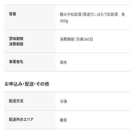
容量
数の子松前漬（黒造り）、ほたて松前漬 各
300g
賞味期限
消費期限：冷凍180日
消費期限
事業者名
道水
お申込み・配送・その他
配送方法
冷凍
配送外のエリア
離島