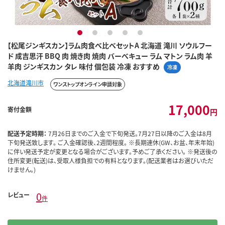
1
2
3
4
5
【松尾ジンギスカン】ラム肉食べ比べセットA 北海道 滝川 ソウルフー
ド 成吉思汗 BBQ 肉 焼き肉 焼肉 バーべキュー ラム マトン ラム肉 羊
羊肉 ジンギスカン タレ 味付 個包装 冷凍 おすすめ
冷凍
北海道滝川市
ワンストップオンライン申請対象
17,000
寄付金額
円
配送予定時期：
7月26日までのご入金で下旬発送。7月27日以降のご入金は8月
下旬発送致します。 ご入金確認後、2週間程度。 ※長期連休(GW、お盆、年末年始)
に伴い発送予定が変更となる場合がございます。予めご了承ください。 ※発送後の
住所変更(転送)は、受取人様負担での有料となります。(配送業者はお選びいただ
けません。)
0
レビュー
件