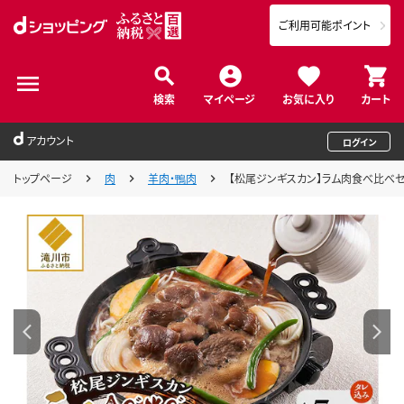
ご利用可能ポイント
検索
マイページ
お気に入り
カート
アカウント
ログイン
トップページ
肉
羊肉・鴨肉
【松尾ジンギスカン】ラム肉食べ比べセット