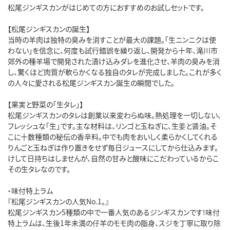
松尾ジンギスカンがはじめての方におすすめのお試しセットです。
【松尾ジンギスカンの誕生】
当時の羊肉は独特の臭みを消すことが最大の課題。「生ニンニクは使
わない」を信念に、何度も試行錯誤を繰り返し、開発から十年、滝川市
郊外の種羊場で開発された漬け込みダレを進化させ、羊肉の臭みを消
し、驚くほど肉質が軟らかくなる独自のタレが完成しました。これが多く
の人々に愛される松尾ジンギスカン誕生の瞬間でした。
【果実と野菜の「生タレ」】
松尾ジンギスカンのタレは創業以来変わらぬ味。熱処理を一切しない、
フレッシュな「生」です。主な材料は、リンゴと玉ねぎに、生姜と醤油。そ
こに十数種類の秘伝の香辛料。中でも肉をおいしく柔らかくしてくれる
りんごと玉ねぎは作り置きをせず毎日ジュースにしてから仕込みます。
けして日持ちはしませんが、自然の甘みと酸味にこだわっているからこ
その生タレなのです。
・味付特上ラム
『松尾ジンギスカンの人気No.1。』
松尾ジンギスカン5種類の中で一番人気のあるジンギスカンです!味付
特上ラムは、生後1年未満の仔羊のモモ肉の脂身、スジを丁寧に取り除