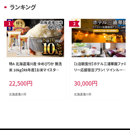
ランキング
特A 北海道滝川産 ゆめぴりか 無洗
【1泊朝食付】ホテル三浦華園ファミ
米 10kg【R8年産】お米マイスター
リー応援宿泊プラン! ツインルーム
新米 単一米 産地限定米 ブランド
2名様
22,500
円
30,000
円
米 北海道米 北海道産 白米 精米
米 こめ コメ お米 ご飯 おにぎり 道
産 送料無料 むせんまい 限定 贈答
北海道滝川市
北海道滝川市