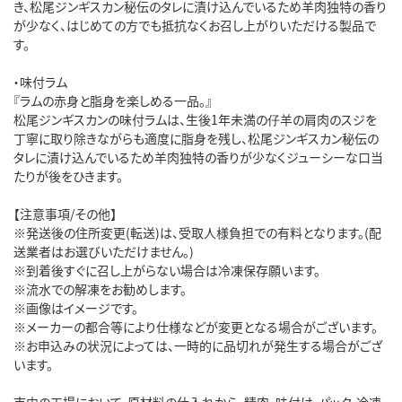
き、松尾ジンギスカン秘伝のタレに漬け込んでいるため羊肉独特の香り
が少なく、はじめての方でも抵抗なくお召し上がりいただける製品で
す。
・味付ラム
『ラムの赤身と脂身を楽しめる一品。』
松尾ジンギスカンの味付ラムは、生後1年未満の仔羊の肩肉のスジを
丁寧に取り除きながらも適度に脂身を残し、松尾ジンギスカン秘伝の
タレに漬け込んでいるため羊肉独特の香りが少なくジューシーな口当
たりが後をひきます。
【注意事項/その他】
※発送後の住所変更(転送)は、受取人様負担での有料となります。(配
送業者はお選びいただけません。)
※到着後すぐに召し上がらない場合は冷凍保存願います。
※流水での解凍をお勧めします。
※画像はイメージです。
※メーカーの都合等により仕様などが変更となる場合がございます。
※お申込みの状況によっては、一時的に品切れが発生する場合がござ
います。
市内の工場において、原材料の仕入れから、精肉、味付け、パック、冷凍