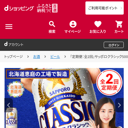
ご利用可能ポイント
検索
マイページ
お気に入り
カート
アカウント
ログイン
トップページ
お酒
ビール
『定期便：全2回』サッポロクラシック500m