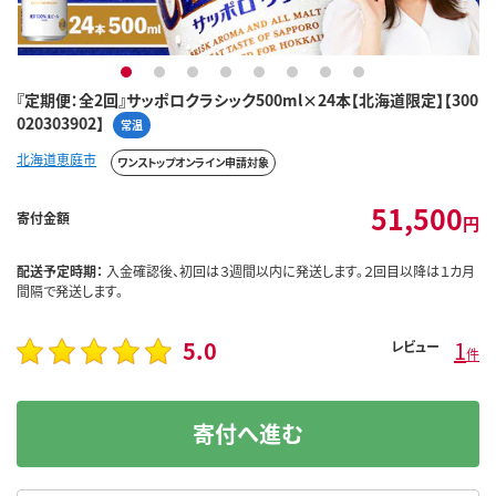
1
2
3
4
5
6
7
8
『定期便：全2回』サッポロクラシック500ml×24本【北海道限定】【300
020303902】
常温
北海道恵庭市
ワンストップオンライン申請対象
51,500
寄付金額
円
配送予定時期：
入金確認後、初回は３週間以内に発送します。２回目以降は１カ月
間隔で発送します。
5.0
1
レビュー
件
寄付へ進む