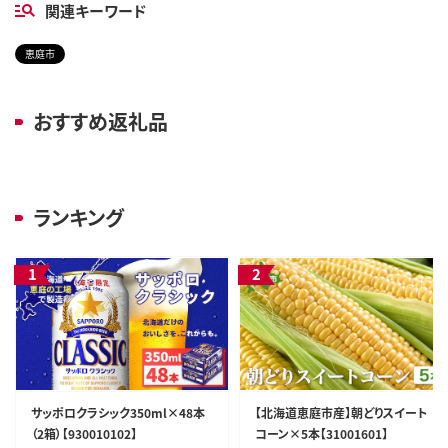
関連キーワード
恵庭市
おすすめ返礼品
ランキング
サッポロクラシック350ml×48本
【北海道恵庭市産】朝どりスイート
（2箱）【930010102】
コーン×5本【31001601】