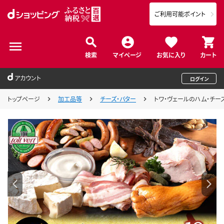
ご利用可能ポイント
検索
マイページ
お気に入り
カート
アカウント
ログイン
トップページ
加工品等
チーズ・バター
トワ・ヴェールのハム・チー