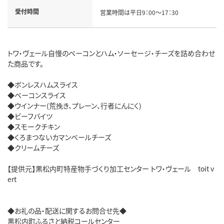
受付時間
営業時間は平日9：00～17：30
トワ・ヴェール自慢のベーコンとハム・ソーセージ・チーズを詰め合わせ
た商品です。
◆ボンレスハムスライス
◆ベーコンスライス
◆ウインナー(荒挽き、プレーン、行者にんにく)
◆ビーフバイツ
◆スモークチキン
◆くろまつないカマンベールチーズ
◆クリームチーズ
【提供元】黒松内町特産物手づくり加工センター トワ・ヴェール toit v
ert
◆お礼の品・配送に関するお問合せ先◆
黒松内町ふるさと納税コールセンター