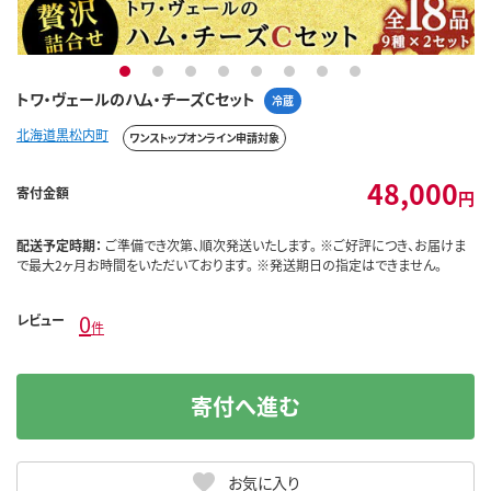
1
2
3
4
5
6
7
8
トワ・ヴェールのハム・チーズCセット
冷蔵
北海道黒松内町
ワンストップオンライン申請対象
48,000
寄付金額
円
配送予定時期：
ご準備でき次第、順次発送いたします。 ※ご好評につき、お届けま
で最大2ヶ月お時間をいただいております。 ※発送期日の指定はできません。
0
レビュー
件
寄付へ進む
お気に入り