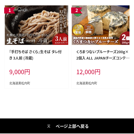
『手打ちそば さくら』生そば タレ付
くろまつないブルーチーズ200g×
き 3人前 (冷蔵)
2個入 ALL JAPANチーズコンテス
ト金賞！黒松内町特産物手づくり加
9,000
円
12,000
円
工センター
北海道黒松内町
北海道黒松内町
ページ上部へ戻る