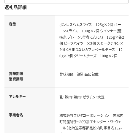
返礼品詳細
容量
ボンレスハムスライス 125g×2個 ベー
コンスライス 100g×2個 ウインナー(荒
挽き、プレーン、行者にんにく) 125g×各2
個 ビーフバイツ ×2個 スモークチキン×
2個 くろまつないカマンベールチーズ 12
0g×2個 クリームチーズ 100g×2個
賞味期限
賞味期限 謝礼品に記載
消費期限
アレルギー
乳・豚肉・鶏肉・ゼラチン・大豆
事業者名
株式会社フジタコーポレーション 黒松内
町特産物手づくり加工センター トワ・ヴェ
ール（北海道寿都郡黒松内町字目名152-