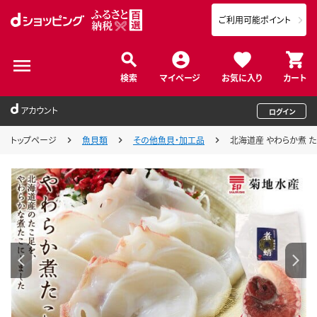
ご利用可能ポイント
検索
マイページ
お気に入り
カート
アカウント
ログイン
トップページ
魚貝類
その他魚貝・加工品
北海道産 やわらか煮 たこ