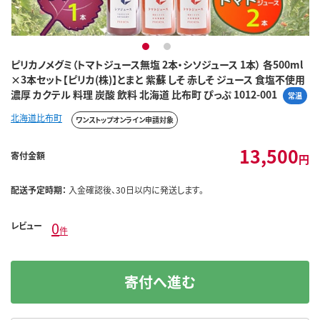
1
2
ピリカノメグミ（トマトジュース無塩 2本・シソジュース 1本） 各500ml
×3本セット【ピリカ(株)】とまと 紫蘇 しそ 赤しそ ジュース 食塩不使用
濃厚 カクテル 料理 炭酸 飲料 北海道 比布町 ぴっぷ 1012-001
常温
北海道比布町
ワンストップオンライン申請対象
13,500
寄付金額
円
配送予定時期：
入金確認後、30日以内に発送します。
0
レビュー
件
寄付へ進む