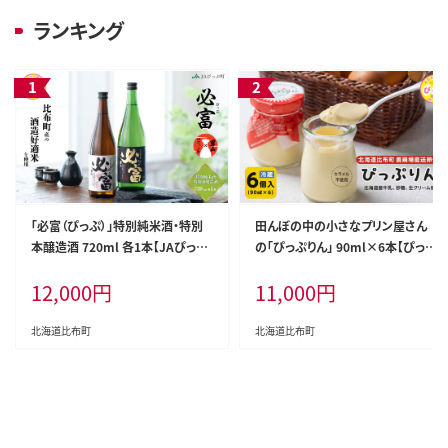
ランキング
「必富（ぴっぷ）」特別純米酒・特別
田んぼの中の小さなプリン屋さん
本醸造酒 720ml 各1本【JAぴっぷ
の「ぴっぷりん」 90ml×6本【ぴっぷ
町】地酒 お酒 日本酒 やや辛口 化
りん】プリン ぷりん カラメル不使用
12,000
円
11,000
円
粧箱 セット 詰め合わせ 男山酒造
ふわとろ スイーツ デザート おやつ
彗星 北海道 比布町 ぴっぷ 1001-0
お菓子 洋菓子 お取り寄せ 北海道
02
比布町 ぴっぷ 1008-001
北海道比布町
北海道比布町