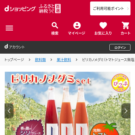
ご利用可能ポイント
検索
マイページ
お気に入り
カート
アカウント
ログイン
トップページ
飲料類
果汁飲料
ピリカノメグミ（トマトジュース無塩 2