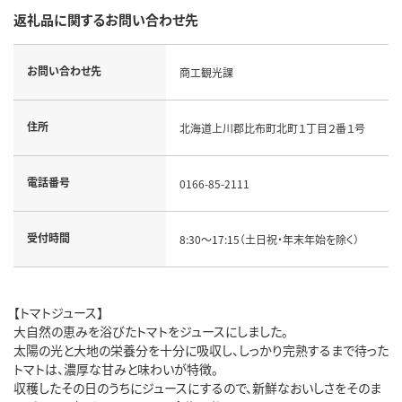
返礼品に関するお問い合わせ先
お問い合わせ先
商工観光課
住所
北海道上川郡比布町北町１丁目２番１号
電話番号
0166-85-2111
受付時間
8:30～17:15（土日祝・年末年始を除く）
【トマトジュース】
大自然の恵みを浴びたトマトをジュースにしました。
太陽の光と大地の栄養分を十分に吸収し、しっかり完熟するまで待った
トマトは、濃厚な甘みと味わいが特徴。
収穫したその日のうちにジュースにするので、新鮮なおいしさをそのま