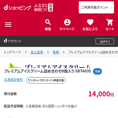
ご利用可能ポイント
検索
マイページ
お気に入り
カート
アカウント
ログイン
トップページ
加工品等
乾物
プレミアムアイスクリーム詰め合わせ8個
プレミアムアイスクリーム詰め合わせ8個入り SBTA035
冷凍
北海道壮瞥町
ワンストップオンライン申請対象
14,000
寄付金額
円
配送予定時期：
入金確認後、約2週間～1ヶ月でお届け