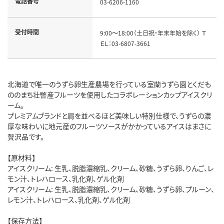
電話番号
03-6206-1160
受付時間
9:00～18:00（土日祝・年末年始を除く） Ｔ
ＥＬ：03-6807-3661
北海道で唯一のうずら卵生産農場を行っている室蘭うずら園とくだも
ののまち壮瞥産フルーツを使用したコラボレーションカップアイスクリ
ーム。
プレミアムブランドと肩を並べるほど美味しい特別仕様で、うずらの濃
厚な味わいに地元産のフルーツソースがかかっているアイスはまさに
贅沢品です。
【原材料】
アイスクリーム: 生乳、脱脂濃縮乳、クリーム、砂糖、うずら卵、りんご、レ
モン汁、トレハロース、乳化剤、ゲル化剤
アイスクリーム: 生乳、脱脂濃縮乳、クリーム、砂糖、うずら卵、プルーン、
レモン汁、トレハロース、乳化剤、ゲル化剤
【保存方法】