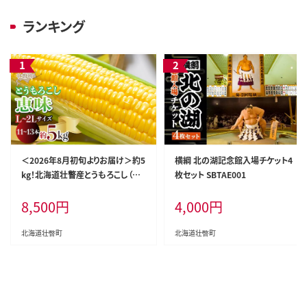
ランキング
＜2026年8月初旬よりお届け＞約5
横綱 北の湖記念館入場チケット4
kg！北海道壮瞥産とうもろこし（恵
枚セット SBTAE001
味）【Ｌ～2Lサイズ 11～13本】 SBT
8,500
円
4,000
円
P002
北海道壮瞥町
北海道壮瞥町