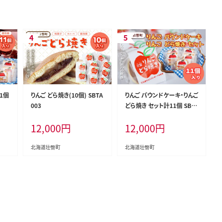
1個
りんご どら焼き(10個) SBTA
りんご パウンドケーキ・りんご
003
どら焼き セット計11個 SBT
A005
12,000
円
12,000
円
北海道壮瞥町
北海道壮瞥町