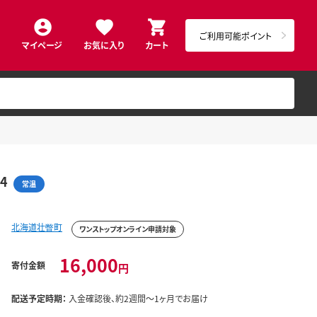
ご利用可能ポイント
マイページ
お気に入り
カート
4
常温
北海道壮瞥町
ワンストップオンライン申請対象
16,000
寄付金額
円
配送予定時期：
入金確認後、約2週間～1ヶ月でお届け