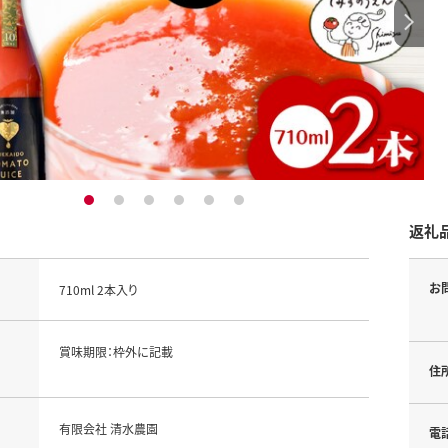
1
2
3
4
5
6
返礼
お
710ml 2本入り
賞味期限：枠外に記載
住
有限会社 清水農園
電