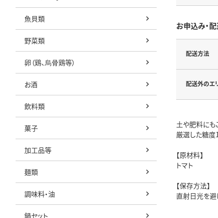
魚貝類
お申込み・配
野菜類
配送方法
卵（鶏、烏骨鶏等）
お酒
配送外のエ
飲料類
土や肥料にも
菓子
厳選した糖度
加工品等
【原材料】
トマト
麺類
【保存方法】
調味料・油
直射日光を避
鍋セット