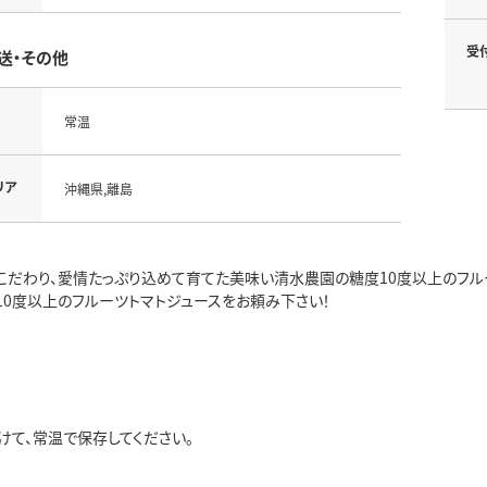
受
送・その他
常温
リア
沖縄県,離島
こだわり、愛情たっぷり込めて育てた美味い清水農園の糖度10度以上のフル
10度以上のフルーツトマトジュースをお頼み下さい！
けて、常温で保存してください。