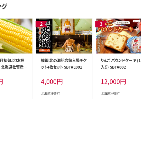
ング
8月初旬よりお届
横綱 北の湖記念館入場チケ
りんご パウンドケーキ (1
g！北海道壮瞥産と
ット4枚セット SBTAE001
入り) SBTA002
恵味）【Ｌ～2Lサ
円
4,000
円
12,000
円
3本】 SBTP002
北海道壮瞥町
北海道壮瞥町