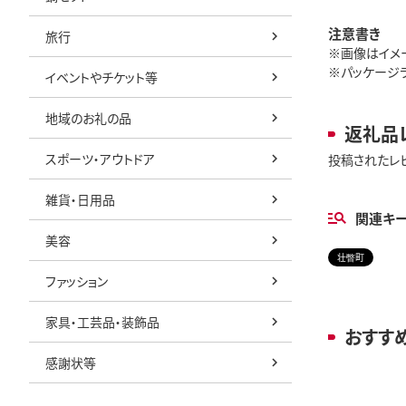
注意書き
旅行
※画像はイメ
※パッケージ
イベントやチケット等
地域のお礼の品
返礼品
スポーツ・アウトドア
投稿されたレ
雑貨・日用品
関連キ
美容
壮瞥町
ファッション
家具・工芸品・装飾品
おすす
感謝状等