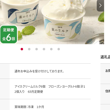
1
2
3
4
5
6
返礼
お
通年お申込みを受け付けしております。
アイスクリームミルク6個 フローズンヨーグルト6個 計1
住
2個入り ６ｶ月定期便
賞味期限：冷凍 1か月