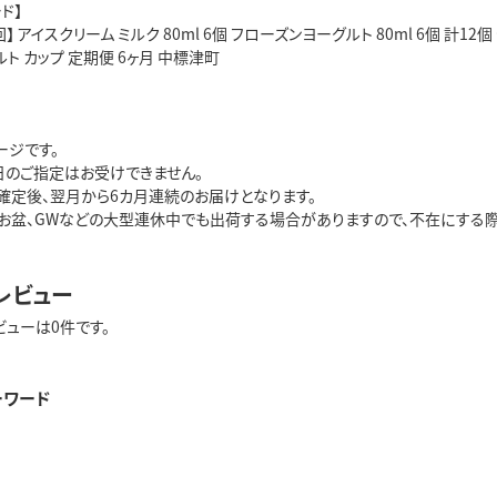
ド】
】 アイスクリーム ミルク 80ml 6個 フローズンヨーグルト 80ml 6個 計1
ルト カップ 定期便 6ヶ月 中標津町
ージです。
日のご指定はお受けできません。
確定後、翌月から6カ月連続のお届けとなります。
お盆、GWなどの大型連休中でも出荷する場合がありますので、不在にする際
レビュー
ビューは0件です。
ーワード