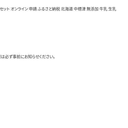
2個 セット オンライン 申請 ふるさと納税 北海道 中標津 無添加 牛乳 生乳
は必ず事前にお知らせください。