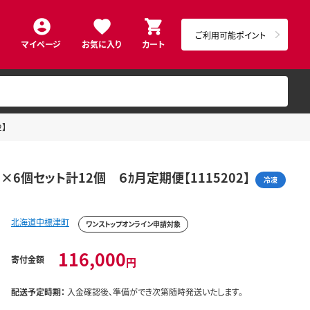
ご利用可能ポイント
マイページ
お気に入り
カート
】
個セット計12個 ６ｶ月定期便【1115202】
冷凍
北海道中標津町
ワンストップオンライン申請対象
116,000
寄付金額
円
配送予定時期：
入金確認後、準備ができ次第随時発送いたします。