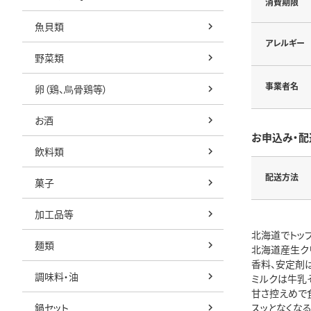
消費期限
魚貝類
アレルギー
野菜類
事業者名
卵（鶏、烏骨鶏等）
お酒
お申込み・配
飲料類
配送方法
菓子
加工品等
北海道でトッ
麺類
北海道産生ク
香料、安定剤
調味料・油
ミルクは牛乳
甘さ控えめで
鍋セット
スッとなくな