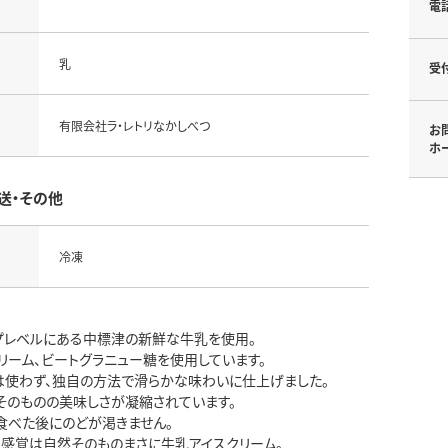
電
乳
受
有限会社ラ・レトリなかしべつ
お
ホ
送・その他
冷凍
プレベルにある中標津の新鮮な牛乳を使用。
リーム、ビートグラニュー糖を使用しています。
は使わず、独自の方法で滑らかな味わいに仕上げました。
そのものの美味しさが凝縮されています。
食べた後にのどが渇きません。
る感覚は自然そのものまさに牛乳アイスクリーム。