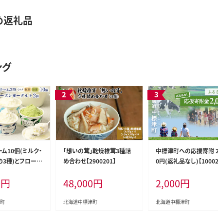
め返礼品
ング
ム10個(ミルク・
「想いの茸」乾燥椎茸3種詰
中標津町への応援寄附 2
の3種)とフローズ
め合わせ【2900201】
0円(返礼品なし)【10002
ト×2個セット【1
0
円
48,000
円
2,000
円
町
北海道中標津町
北海道中標津町