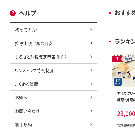
おすす
ヘルプ
初めての方へ
ランキ
控除上限金額の目安
ふるさと納税確定申告ガイド
ワンストップ特例制度
よくある質問
アイスクリー
お知らせ
紅茶・抹茶
ンヨーグル
お問い合わせ
23,00
103903】
利用規約
北海道中標津