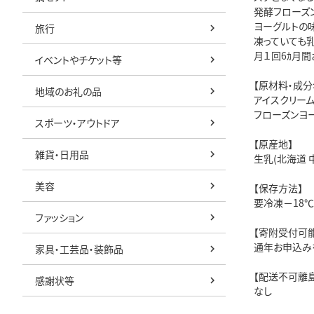
発酵フローズ
ヨーグルトの
旅行
凍っていても
月１回6ｶ月間
イベントやチケット等
【原材料・成分
地域のお礼の品
アイスクリーム
フローズンヨー
スポーツ・アウトドア
【原産地】
雑貨・日用品
生乳(北海道 
美容
【保存方法】
要冷凍－18
ファッション
【寄附受付可
通年お申込み
家具・工芸品・装飾品
【配送不可離
感謝状等
なし