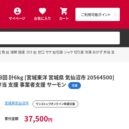
ご利用可能ポイント
マイページ
お気に入り
カート
] 魚 鮭 海鮮 国産 さけ 鮭 甘口 サケ 鮭切身 シャケ 切り身 冷凍 おかず 弁当 支
 計6kg [宮城東洋 宮城県 気仙沼市 20564500]
 弁当 支援 事業者支援 サーモン
冷凍
宮城県気仙沼市
ワンストップオンライン申請対象
37,500
寄付金額
円