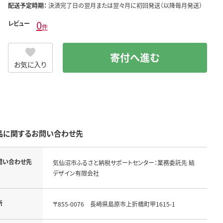
配送予定時期：
決済完了日の翌月または翌々月に初回発送（以降毎月発送）
0
レビュー
件
寄付へ進む
お気に入り
品に関するお問い合わせ先
問い合わせ先
気仙沼市ふるさと納税サポートセンター：業務委託先 結
デザイン有限会社
所
〒855-0076　長崎県島原市上折橋町甲1615-1