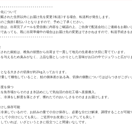
--------------------------

化について

載された住所以外にお届け先を変更(転送)する場合、転送料が発生します。

のご負担(着払い)となりますので、予めご了承ください。

場合は、出荷完了メールを受信後に内容をご確認の上、ご自身で配送会社にご連絡をお願いし
前であっても、既に出荷準備中の場合はお届け先の変更はできかねますので、転送手続きをお
--------------------------



殖された銀鮭は、稚魚の状態から出荷まで一貫して地元の生産者が大切に育てています。

料を与えるため臭みがなく、上品な脂としっかりとした旨味がお口の中でジュワっと広がりま


となる大きさの切身が約2kg入っております。

で計量して梱包していること、鮭の個体差がある為、切身の個数についてはばらつきがございま
度を保つ

を魚市場からそのまま氷詰めにして気仙沼の自社工場へ直接搬入。

、冷凍をし鮮度を落とさず、獲れたてのおいしさをそのままお届けします。

けし保存可能

を冷凍しているので、お好みの量で小分け保存し、必要な分だけ解凍、調理することが可能で
として小分けにしても良し、ご近所やお友達にシェアしても良し！

していれば、いざというときに役立つこと間違いなしです。
