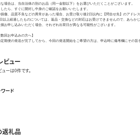
難な場合は、当自治体の別のお品（同一金額以下）をお選びいただくことがございます。

したら、すぐに開封し中身のご確認をお願いいたします。

や損傷、品質不良などの異常があった場合、お受け取り後2日以内に【問合せ先】のアドレス
日以上経過したものについては、返品・交換などの対応はお受けできませんので、あらかじ
個お申し込みいただく場合、それぞれ出荷日が異なる可能性がございます。

数回お申込みの方へ】

の定期便の発送が完了してから、今回の発送開始をご希望の方は、申込時に備考欄にその旨
レビュー
ビューは0件です。
ーワード
め返礼品