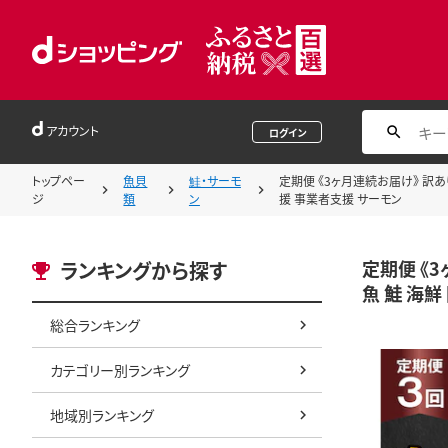
アカウント
ログイン
トップペー
魚貝
鮭・サーモ
定期便 《3ヶ月連続お届け》 訳あり 
ジ
類
ン
援 事業者支援 サーモン
定期便 《3
ランキングから探す
魚 鮭 海鮮
総合ランキング
カテゴリー別ランキング
地域別ランキング