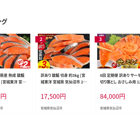
ング
県産 熟成 銀鮭
訳あり 銀鮭 切身 約3kg [宮
6回 定期便 訳あり サー
g [宮城東洋 宮城
城東洋 宮城県 気仙沼市 20
切り落とし おさしみ用 12
20563343] 鮭
564992] 鮭 魚介類 海鮮 訳
x8p×6回 合計6kg [足
0
円
17,500
円
84,000
円
 国産 さけ 鮭 甘
アリ 規格外 不揃い さけ サ
店 宮城県 気仙沼市 205
切身 シャケ 切り身
ケ 鮭切身 シャケ 切り身 冷凍
08] 魚介 鮭 さけ サケ 
 弁当 支援 事業
家庭用 おかず 弁当 支援 サ
し身 刺し身 刺身 生食 
市
宮城県気仙沼市
宮城県気仙沼市
モン 魚 銀鮭切り
ーモン 銀鮭切り身 魚 わけあ
装 小分け カット済み 銀
り
チリ銀鮭