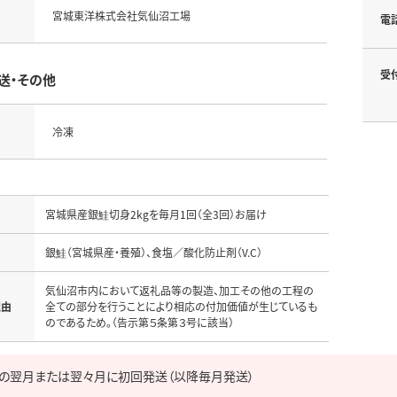
宮城東洋株式会社気仙沼工場
電
受
送・その他
冷凍
宮城県産銀鮭切身2kgを毎月1回（全3回）お届け
名
銀鮭（宮城県産・養殖）、食塩／酸化防止剤（V.C）
気仙沼市内において返礼品等の製造、加工その他の工程の
理由
全ての部分を行うことにより相応の付加価値が生じているも
のであるため。（告示第５条第３号に該当）
の翌月または翌々月に初回発送（以降毎月発送）