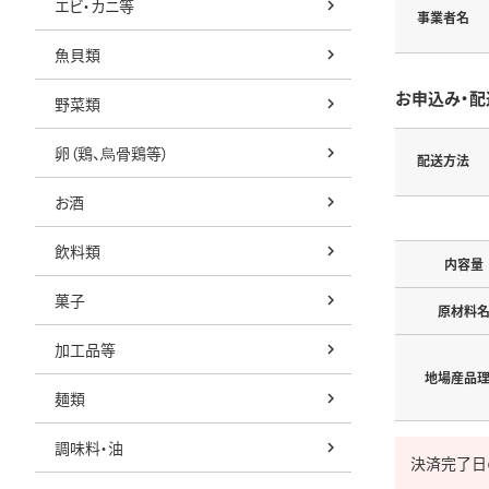
エビ・カニ等
事業者名
魚貝類
お申込み・配
野菜類
卵（鶏、烏骨鶏等）
配送方法
お酒
飲料類
内容量
菓子
原材料
加工品等
地場産品
麺類
調味料・油
決済完了日