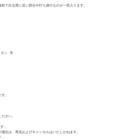
程で出る尾に近い部分や打ち身のものが一部入ります。



タン 等

す。

ださい。

す。

場合は、再送およびキャンセルはいたしかねます。

。
