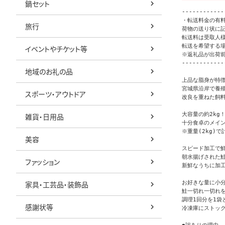
鍋セット
------------
・転送料金の有料
旅行
荷物の送り状に記
転送料は受取人様
転送を希望する
イベントやチケット等
※返礼品が出荷
------------
地域のお礼の品
上品な脂身が特徴
宮城県沿岸で養
スポーツ・アウトドア
改良を重ねた飼
大容量の約2kg！
雑貨・日用品
十分食卓のメイン
※重量(2kg)
美容
スピード加工で鮮
朝水揚げされた鮭
ファッション
新鮮なうちに加工
お好きな量に小分
家具・工芸品・装飾品
鮭一切れ一切れ
調理1回分を1袋
感謝状等
冷凍庫にストック