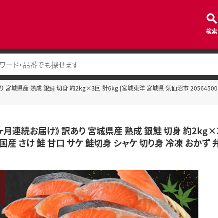
検索
宮城県産 熟成 銀鮭 切身 約2kg×3回 計6kg [宮城東洋 宮城県 気仙沼市 20564500
ヶ月連続お届け》 訳あり 宮城県産 熟成 銀鮭 切身 約2kg×3回
 国産 さけ 鮭 甘口 サケ 鮭切身 シャケ 切り身 冷凍 おかず