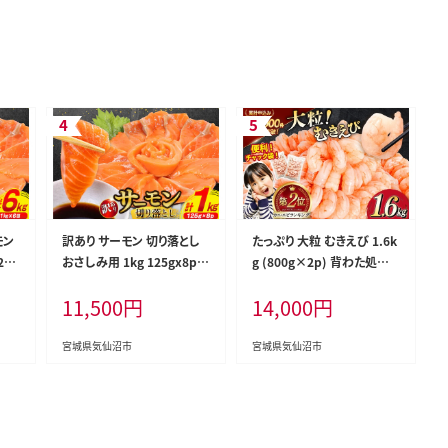
モン
訳あり サーモン 切り落とし
たっぷり 大粒 むきえび 1.6k
5g
おさしみ用 1kg 125gx8p
g (800g×2p) 背わた処理
利本
[足利本店 宮城県 気仙沼市
済み [カネダイ 宮城県 気仙
11,500
円
14,000
円
647
20564313] 魚 魚介類 鮭 お
沼市 20564351] えび 冷凍
お刺
刺し身 刺し身 刺身 生 生食
剥き海老 むきエビ 海鮮 業務
個包
個包装 チリ銀鮭 銀鮭 海鮮
用 バラ凍結 剥きえび むき海
宮城県気仙沼市
宮城県気仙沼市
鮭
海鮮丼 魚介
老 魚介 エビ 海老 小分け む
き身