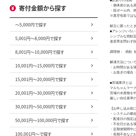
●訳ありの理由

・個体差がある
寄付金額から探す
・段ボール内、簡
※真空包装ではな
～5,000円で探す
献立に困ったとき
●アレンジいろいろ
シンプルな焼鮭
5,001円～8,000円で探す
老若男女問わず好
8,001円～10,000円で探す
調理例： 焼鮭 
解凍方法について
10,001円～15,000円で探す
・お時間がある場
・お急ぎの場合：
15,001円～20,000円で探す
●宮城東洋とは

マルちゃんマーク
20,001円～30,000円で探す
宮城の水産物を
厳しい自社基準
30,001円～50,000円で探す
【お申し込み前に
・システムの都
・配達日の指定は
50,001円～100,000円で探す
・不在日がある場
・定期便期間中
100,001円～で探す
・長期不在など