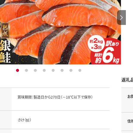
1
2
3
4
5
6
7
8
返礼
お
賞味期限：製造日から270日（－18℃以下で保存）
さけ（鮭）
住