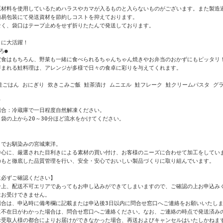
原材料を使用しているためハラスやカマが入るものと入らないものがございます。また製造過
易包装にて発送資材を節約しコストを抑えております。

く、袋口はテープ止めをせず折りたたんで発送しております。

に大活躍！

●

定食はもちろん、野菜も一緒に食べられるちゃんちゃん焼きやお弁当のおかずにもピッタリ！
まれる鮭料理は、アレンジが多様で日々の食卓に彩りを与えてくれます。

鮭ごはん おにぎり 炊きこみご飯 鮭茶漬け ムニエル 鮭フレーク 鮭クリームパスタ グラ


合：冷蔵庫で一日程度自然解凍ください。

袋の上から20～30分ほど流水をかけてください。

でお馴染みの宮城東洋。

中心に、厳選された目利きによる素材の買い付け、お客様のニーズに合わせて加工をしていま
のもと徹底した品質管理を行い、安全・安心でおいしい製品づくりに取り組んでいます。

必ずご確認ください】

合上、配送不可エリアであってもお申し込みができてしまいますので、ご確認の上お申込みく
お受けできません。

合は、申込時に備考欄に記載または申込後3日以内に問合せ窓口へご連絡をお願いいたしま
に不在日がわかった場合は、問合せ窓口へご連絡ください。なお、ご連絡の時点で発送済みの
お受取人様の都合によりお届けができなかった場合、再送およびキャンセルはいたしかねます