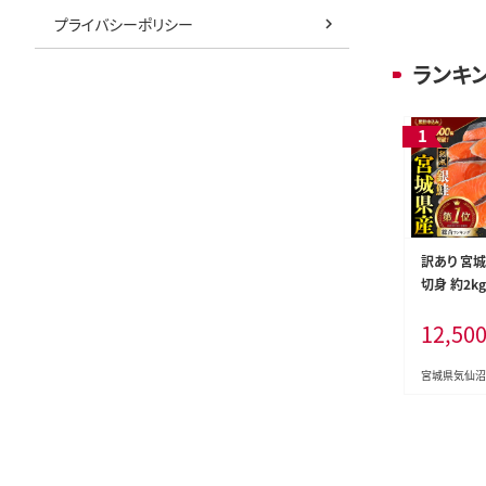
プライバシーポリシー
ランキ
訳あり 宮城
切身 約2k
県 気仙沼市 
12,50
海鮮 魚介類
口 サケ 鮭
冷凍 おかず
宮城県気仙沼
者支援 サー
身