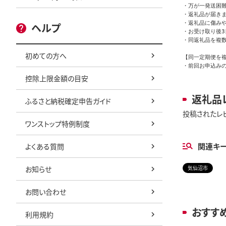
・万が一発送困
・返礼品が届きま
・返礼品に傷み
ヘルプ
・お受け取り後3
・同返礼品を複数
初めての方へ
【同一定期便を複
・前回お申込み
控除上限金額の目安
返礼品
ふるさと納税確定申告ガイド
投稿されたレ
ワンストップ特例制度
関連キ
よくある質問
お知らせ
気仙沼市
お問い合わせ
おすす
利用規約