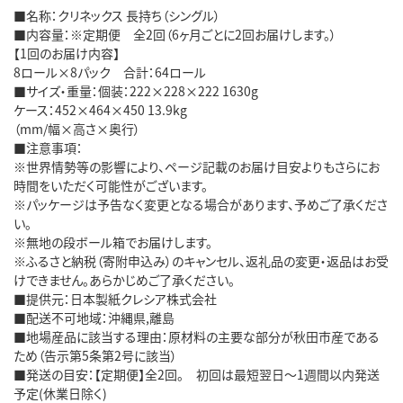
■名称：クリネックス 長持ち（シングル）
■内容量：※定期便 全2回（6ヶ月ごとに2回お届けします。）
【1回のお届け内容】
8ロール×8パック 合計：64ロール
■サイズ・重量：個装：222×228×222 1630g
ケース：452×464×450 13.9kg
（mm/幅×高さ×奥行）
■注意事項：
※世界情勢等の影響により、ページ記載のお届け目安よりもさらにお
時間をいただく可能性がございます。
※パッケージは予告なく変更となる場合があります、予めご了承くださ
い。
※無地の段ボール箱でお届けします。
※ふるさと納税（寄附申込み）のキャンセル、返礼品の変更・返品はお受
けできません。あらかじめご了承ください。
■提供元：日本製紙クレシア株式会社
■配送不可地域：沖縄県,離島
■地場産品に該当する理由：原材料の主要な部分が秋田市産である
ため（告示第5条第2号に該当）
■発送の目安：【定期便】全2回。 初回は最短翌日～1週間以内発送
予定(休業日除く)