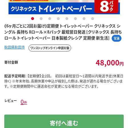
1
2
3
4
5
6
7
8
《6ヶ月ごとに2回お届け》定期便 トイレットペーパー クリネックス シ
ングル 長持ち 8ロール×8パック 最短翌日発送 [クリネックス 長持ち
ロール トイレットペーパー 日本製紙クレシア 定期便 新生活]
常温
秋田県秋田市
ワンストップオンライン申請対象
48,000
寄付金額
円
配送予定時期：
【定期便】全2回。 初回は最短翌日～1週間以内発送予定(休業日
除く) ※年末年始、長期休業や申込が殺到した際は、発送が遅れる場合がございま
す。 ※定期便期間中に運送会社が変更になる場合がございます。
0
レビュー
件
寄付へ進む