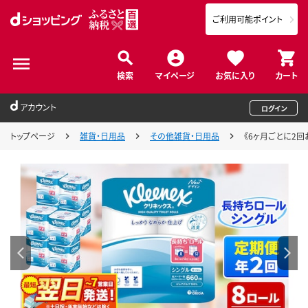
ご利用可能ポイント
検索
マイページ
お気に入り
カート
アカウント
ログイン
トップページ
雑貨・日用品
その他雑貨・日用品
《6ヶ月ごとに2回