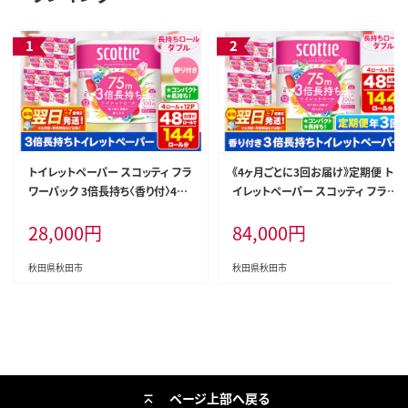
トイレットペーパー スコッティ フラ
《4ヶ月ごとに3回お届け》定期便 ト
ワーパック 3倍長持ち〈香り付〉4ロ
イレットペーパー スコッティ フラ
ール(ダブル)×12パック 日用品 最
ワーパック 3倍長持ち〈香り付〉4ロ
28,000
円
84,000
円
短翌日発送 [スコッティ フラワーパ
ール(ダブル)×12パック 最短翌日
ック トイレットペーパー 日本製紙
発送 [スコッティ フラワーパック ト
クレシア]
イレットペーパー 日本製紙クレシ
秋田県秋田市
秋田県秋田市
ア 定期便 新生活]
ページ上部へ戻る