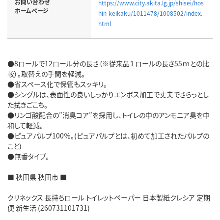
お問い合わせ
https://www.city.akita.lg.jp/shisei/hos
ホームページ
hin-keikaku/1011478/1008502/index.
html
●8ロールで12ロール分の長さ（※従来品１ロールの長さ55ｍとの比
較）。取替えの手間を軽減。
●省スペース化で保管もスッキリ。
●シングルは、表面性の良いしっかりエンボス加工で丈夫でさらっとし
た拭きごこち。
●リンゴ酸配合の”消臭コア”を採用し、トイレの中のアンモニア臭を中
和して軽減。
●ピュアパルプ100％。(ピュアパルプとは、初めて加工されたパルプの
こと)
●無香タイプ。
■ 秋田県 秋田市 ■
クリネックス 長持ちロール トイレットペーパー 日本製紙クレシア 定期
便 新生活 (260731101731)