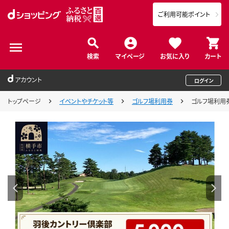
ご利用可能ポイント
検索
マイページ
お気に入り
カート
アカウント
ログイン
トップページ
イベントやチケット等
ゴルフ場利用券
ゴルフ場利用券