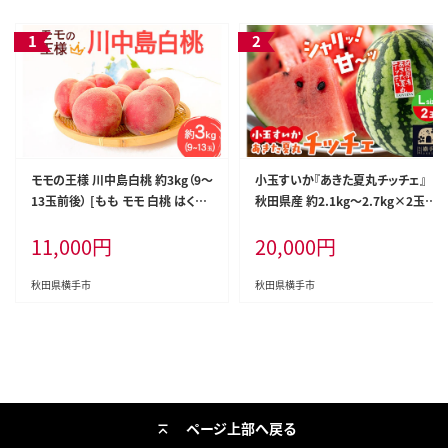
モモの王様 川中島白桃 約3kg（9～
小玉すいか『あきた夏丸チッチェ』
13玉前後） [もも モモ 白桃 はくと
秋田県産 約2.1kg～2.7kg×2玉
う 果物 フルーツ 産地直送 お取り
[すいか スイカ 西瓜 小玉すいか 小
11,000
円
20,000
円
寄せ]
玉スイカ 甘い あきた 秋田 オリジナ
ル品種 夏果物 夏フルーツ あきた
夏丸 チッチェ ちっちぇ]
秋田県横手市
秋田県横手市
ページ上部へ戻る