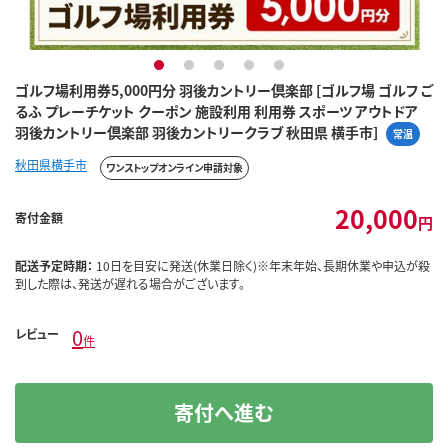
1
2
3
4
5
ゴルフ場利用券5,000円分 羽後カントリー倶楽部 [ゴルフ場 ゴルフ ご
るふ プレーチケット クーポン 施設利用 利用券 スポーツ アウトドア
羽後カントリー倶楽部 羽後カントリークラブ 秋田県 横手市]
常温
秋田県横手市
ワンストップオンライン申請対象
20,000
寄付金額
円
配送予定時期：
10日を目安に発送(休業日除く)※年末年始、長期休業や申込が殺
到した際は、発送が遅れる場合がございます。
0
レビュー
件
寄付へ進む