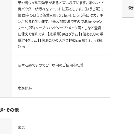
果や抗ウイルス効果があると言われています。 海シルトと
受
炭パウダーが汚れをマイルドに落とします。 【ほうじ茶】３
個 国産のほうじ茶葉を贅沢に使用。ほうじ茶にはカテキ
ンが含まれています。 「無添加製法ですので洗顔・シャン
プー・ボディソープ・ハンドソープ・メイク落としなど全身
に使えて便利です」 【総重量】962グラム 【1個あたりの重
量】74グラム 【1個あたりの大きさ】幅2cm 横6.7cm 縦6.
7cm
※生石鹸ですので１年以内のご使用を推奨
水進化粧
送・その他
常温