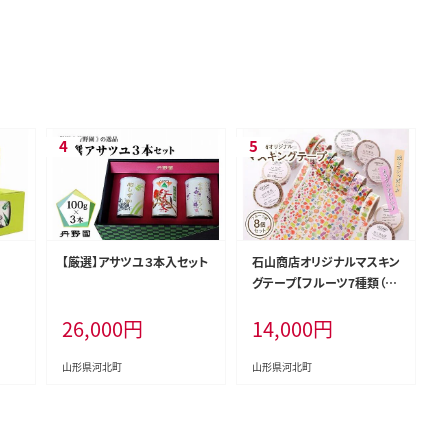
【厳選】アサツユ３本入セット
石山商店オリジナルマスキン
グテープ【フルーツ7種類（8
個）セット】
26,000
円
14,000
円
山形県河北町
山形県河北町