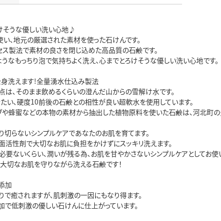
けそうな優しい洗い心地♪
％使い、地元の厳選された素材を使った石けんです。
セス製法で素材の良さを閉じ込めた高品質の石鹸です。
ようなもっちり泡で気持ちよく洗え、心までとろけそうな優しい洗い心地です。
全身洗えます!全量湧水仕込み製法
点は、そのまま飲めるくらいの澄んだ山からの雪解け水です。
冷たい、硬度10前後の石鹸との相性が良い超軟水を使用しています。
ブや蜂蜜などの本物の素材から抽出した植物原料を使いた石鹸は、河北町の
り切らないシンプルケアであなたのお肌を育てます。
面活性剤で大切なお肌に負担をかけずにスッキリ洗えます。
必要ないくらい、潤いが残る為、お肌を甘やかさないシンプルケアとしてお使
、大切なお肌を守りながら洗える石鹸です！
添加
りで癒されますが、肌刺激の一因にもなり得ます。
加で低刺激の優しい石けんに仕上がっています。