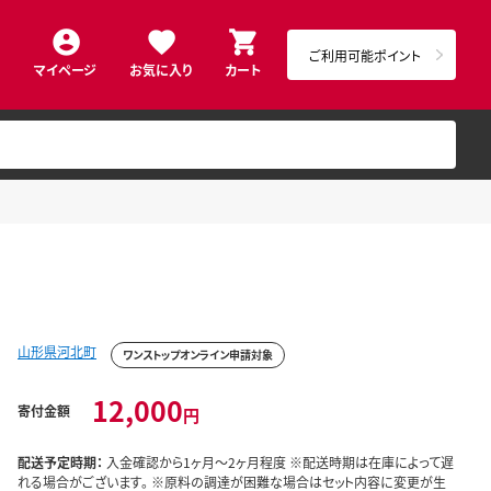
ご利用可能ポイント
マイページ
お気に入り
カート
山形県河北町
ワンストップオンライン申請対象
12,000
寄付金額
円
配送予定時期：
入金確認から1ヶ月～2ヶ月程度 ※配送時期は在庫によって遅
れる場合がございます。 ※原料の調達が困難な場合はセット内容に変更が生