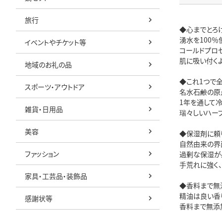
旅行
◆心までとろ
湧水を100
イベントやチケット等
コールドプロ
肌に吸い付く
地域のお礼の品
◆これ1つで
スポーツ・アウトドア
名水石鹸の原
1年を通して
雑貨・日用品
瑞々しいハー
美容
◆保湿剤に頼
自然由来の界
ファッション
過剰な保湿が
手荒れに強く
家具・工芸品・装飾品
◆香料まで無
精油は良い香
感謝状等
香料まで無添