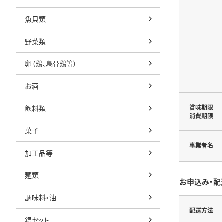
魚貝類
野菜類
卵（鶏、烏骨鶏等）
お酒
賞味期限
飲料類
消費期限
菓子
事業者名
加工品等
麺類
お申込み・配
調味料・油
配送方法
鍋セット