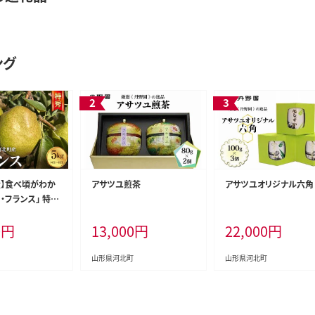
ング
産】食べ頃がわか
アサツユ煎茶
アサツユオリジナル六角
ラ・フランス」 特秀
形県河北町産 【河
0
円
13,000
円
22,000
円
産協会】
山形県河北町
山形県河北町