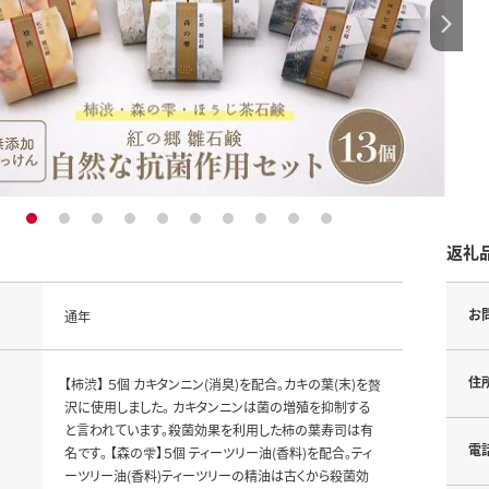
1
2
3
4
5
6
7
8
9
10
返礼
お
通年
住
【柿渋】 ５個 カキタンニン(消臭)を配合。カキの葉(末)を贅
沢に使用しました。 カキタンニンは菌の増殖を抑制する
と言われています。殺菌効果を利用した柿の葉寿司は有
電
名です。 【森の雫】５個 ティーツリー油(香料)を配合。ティ
ーツリー油(香料)ティーツリーの精油は古くから殺菌効