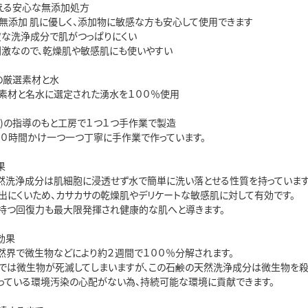
使える安心な無添加処方
無添加 肌に優しく、添加物に敏感な方も安心して使用できます
適度な洗浄成分で肌がつっぱりにくい
低刺激なので、乾燥肌や敏感肌にも使いやすい
の厳選素材と水
素材と名水に選定された湧水を１００％使用
氏)の指導のもと工房で１つ１つ手作業で製造
００時間かけ一つ一つ丁寧に手作業で作っています。
果
然洗浄成分は肌細胞に浸透せず水で簡単に洗い落とせる性質を持っています
出にくいため、カサカサの乾燥肌やデリケートな敏感肌に対して有効です。
持つ回復力も最大限発揮され健康的な肌へと導きます。
効果
然界で微生物などにより約２週間で１００％分解されます。
では微生物が死滅してしまいますが、この石鹸の天然洗浄成分は微生物を殺
っている環境汚染の心配がない為、持続可能な環境に貢献できます。