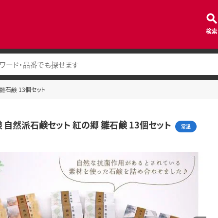
検索
雛石鹸 13個セット
 自然派石鹸セット 紅の郷 雛石鹸 13個セット
常温