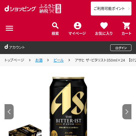
ご利用可能ポイント
検索
マイページ
お気に入り
カート
アカウント
ログイン
トップページ
お酒
ビール
アサヒ ザ・ビタリスト350ml×24 【0721