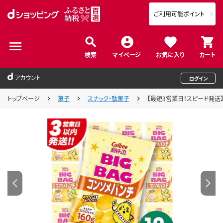
ご利用可能ポイント
検索
マイページ
お気に入り
カート
アカウント
ログイン
トップページ
菓子
スナック・駄菓子
【最短3営業日！スピード発送】 