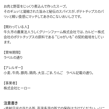
お肉と野菜をじっくり煮込んで作ったスープ。
そのギュッ!と凝縮された旨みと秘伝のスパイスが、ポテトチップスのパ
リッと軽い食感にマッチしてあきのこないおいしさです。
【関わっている人】
牛久市の農業法人うしくグリーンファーム株式会社では、カルビー株式
会社のポテトチップスの原料である "じゃがいも" の契約栽培をしてい
ます。
【賞味期限】
ラベルの通り
【アレルギー】
小麦、牛肉、豚肉、鶏肉、大豆、ごま、りんご ラベル記載の通り。
【事業者】
株式会社ヒーロー
注意書き
・直射日光の当たる所、高温多湿の所での保存はさけてください。 ・リニ