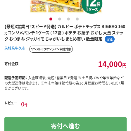
1
2
3
4
【最短3営業日！スピード発送】 カルビー ポテトチップス BIGBAG 160
g コンソメパンチ 1ケース ( 12袋 ) ポテチ お菓子 おかし 大量 スナッ
ク おつまみ ジャガイモ じゃがいも まとめ買い 数量限定
常温
茨城県牛久市
ワンストップオンライン申請対象
14,000
寄付金額
円
配送予定時期：
入金確認後、最短3営業日で発送 ※土日祝、GWや年末年始など
の大型連休は除きます。 ※年末年始は繁忙期の為1ヶ月程度お時間をいただく場
合がございます。
0
レビュー
件
寄付へ進む