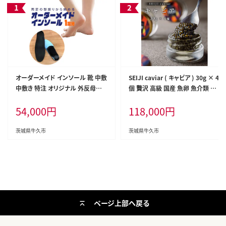
オーダーメイド インソール 靴 中敷
SEIJI caviar ( キャビア ) 30g × 4
中敷き 特注 オリジナル 外反母趾
個 贅沢 高級 国産 魚卵 魚介類 世
甲高 幅広 有限会社サワムラヤ
界三大珍味 CAVIAR 贈答用 ギフト
54,000
円
118,000
円
贈り物 記念日 冷凍
茨城県牛久市
茨城県牛久市
ページ上部へ戻る