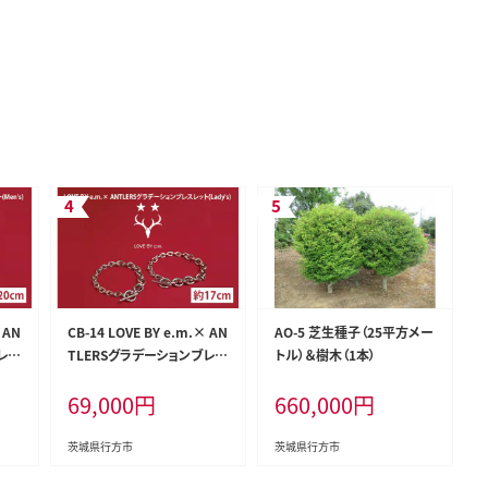
 AN
CB-14 LOVE BY e.m.× AN
AO-5 芝生種子（25平方メー
レス
TLERSグラデーションブレス
トル）＆樹木（1本）
レット(Lady's)
69,000
円
660,000
円
茨城県行方市
茨城県行方市