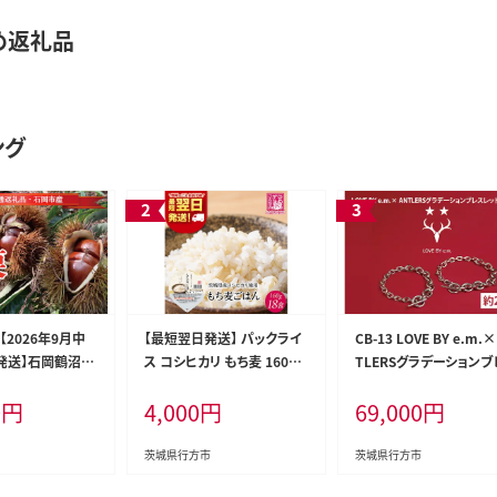
め返礼品
ング
【2026年9月中
【最短翌日発送】 パックライ
CB-13 LOVE BY e.m.×
発送】石岡鶴沼の
ス コシヒカリ もち麦 160g
TLERSグラデーションブ
（茨城県共通返礼
×18食｜パックライス スピ
レット(Men's)
0
円
4,000
円
69,000
円
産）｜茨城県 行方
ード 茨城県 行方市(HE-5)
秋 旬 無農薬(ER-
茨城県行方市
茨城県行方市