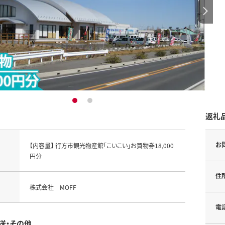
1
2
返礼
お
【内容量】 行方市観光物産館「こいこい」お買物券18,000
円分
住
株式会社 MOFF
電
送・その他