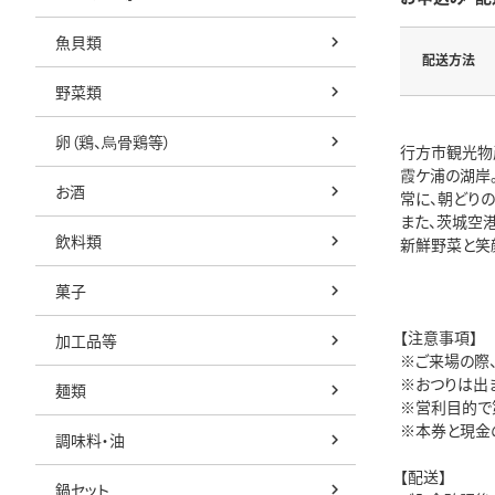
魚貝類
配送方法
野菜類
卵（鶏、烏骨鶏等）
行方市観光物産
霞ケ浦の湖岸
お酒
常に、朝どり
また、茨城空
飲料類
新鮮野菜と笑
菓子
【注意事項】
加工品等
※ご来場の際
※おつりは出
麺類
※営利目的で
※本券と現金
調味料・油
【配送】
鍋セット