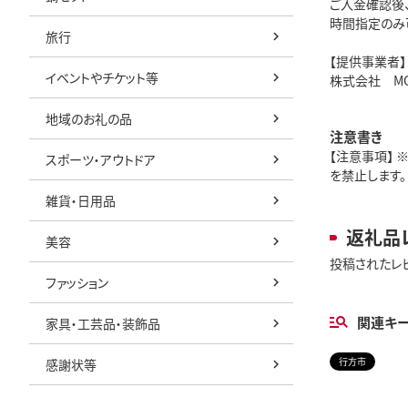
ご入金確認後
時間指定のみ
旅行
【提供事業者】
イベントやチケット等
株式会社 MO
地域のお礼の品
注意書き
【注意事項】
スポーツ・アウトドア
を禁止します。
雑貨・日用品
返礼品
美容
投稿されたレ
ファッション
関連キ
家具・工芸品・装飾品
行方市
感謝状等