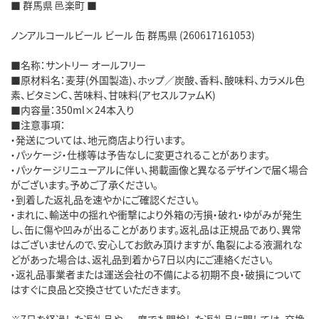
■ 群馬県 邑楽町 ■
ノンアルコールビール ビール 缶 群馬県 (260617161053)
■名称：サントリー オールフリー
■原材料名：麦芽(外国製造)、ホップ／炭酸、香料、酸味料、カラメル色
素、ビタミンＣ、苦味料、甘味料(アセスルファムＫ)
■内容量：350ml×24本入り
■注意事項：
・発送については、地元商店より行います。
・パッケージ・仕様等は予告なしに変更されることがあります。
・パッケージリニューアルに伴い、掲載画像と異なるデザインで届く場合
がございます。予めご了承ください。
・到着した返礼品を速やかにご確認ください。
・まれに、輸送中の揺れや衝撃により外箱の汚損・破れ・ゆがみが発生
し、缶に傷や凹みが出ることがあります。返礼品は正規品であり、異常
はございませんので、安心してお飲み頂けますが、亀裂による液漏れな
どがあった場合は、返礼品到着から7日以内にご連絡ください。
・返礼品事業者または運送会社の不備による初期不良・破損について
はすぐに良品と交換させていただきます。
※7日を経過した返礼品や、一度でも開栓した返礼品に関しては、交換