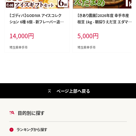
【ゴディバ】GODIVA アイスコレク
【きあり農園】2026年度 幸手市産
ション 6種 6個 - 新フレーバー追加
枝豆 1kg - 朝採り えだ豆 エダマメ
贅沢 ご褒美 アイスクリーム 贈り物
産地直送 野菜 ベジタブル 美味し
14,000
円
5,000
円
夏 お菓子 スイーツ お取り寄せ チ
い おいしい 豆 ずんだ おつまみ 晩
ョコレートアイス チョコアイス ダ
酌 枝豆ご飯 おすすめ 送料無料 埼
ークチョコ ミルクチョコ クリスピ
玉県 幸手市
埼玉県幸手市
埼玉県幸手市
ー バニラ ヘーゼルナッツ ストロベ
リーチョコレート godiva 埼玉県
幸手市 【価格改定】
ページ上部へ戻る
目的別に探す
ランキングから探す