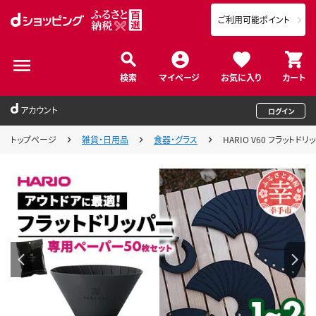
ご利用可能ポイント
検索
マイページ
お気に入り
カート
アカウント
ログイン
トップページ
雑貨・日用品
食器・グラス
HARIO V60 フラット