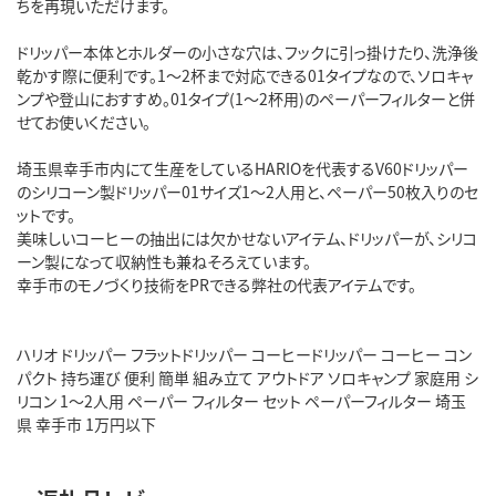
ちを再現いただけます。
ドリッパー本体とホルダーの小さな穴は、フックに引っ掛けたり、洗浄後
乾かす際に便利です。1～2杯まで対応できる01タイプなので、ソロキャ
ンプや登山におすすめ。01タイプ(1～2杯用)のペーパーフィルターと併
せてお使いください。
埼玉県幸手市内にて生産をしているHARIOを代表するV60ドリッパー
のシリコーン製ドリッパー01サイズ1～2人用と、ペーパー50枚入りのセ
ットです。
美味しいコーヒーの抽出には欠かせないアイテム、ドリッパーが、シリコ
ーン製になって収納性も兼ねそろえています。
幸手市のモノづくり技術をPRできる弊社の代表アイテムです。
ハリオ ドリッパー フラットドリッパー コーヒードリッパー コーヒー コン
パクト 持ち運び 便利 簡単 組み立て アウトドア ソロキャンプ 家庭用 シ
リコン 1～2人用 ペーパー フィルター セット ペーパーフィルター 埼玉
県 幸手市 1万円以下