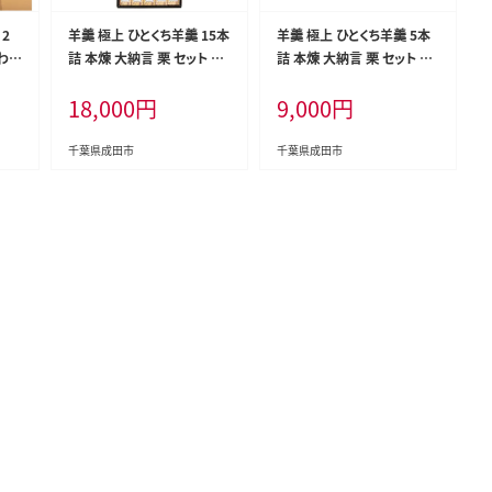
 2
羊羹 極上 ひとくち羊羹 15本
羊羹 極上 ひとくち羊羹 5本
わせ
詰 本煉 大納言 栗 セット 詰
詰 本煉 大納言 栗 セット 詰
ール
め合わせ 和菓子 お菓子 菓
め合わせ 和菓子 お菓子 菓
18,000
円
9,000
円
紅はる
子 スイーツ デザート おやつ
子 スイーツ デザート おやつ
ット
ようかん 一口羊羹 ひとくち
ようかん 一口羊羹 ひとくち
プレ
ようかん 栗羊羹 保存食 非
ようかん 栗羊羹 保存食 非
千葉県成田市
千葉県成田市
千葉
常食 災害 千葉 千葉県 成田
常食 災害 千葉 千葉県 成田
市
市