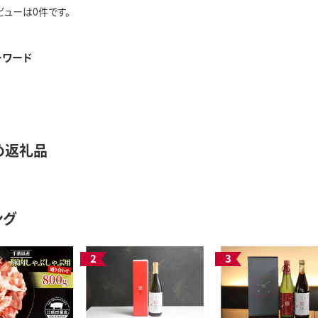
ビューは0件です。
ーワード
め返礼品
ング