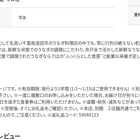
受
常温
」として名高い千葉県成田市のうなぎ料理店の中でも、常に行列の絶えない老舗
では、新鮮な状態でのうなぎの調理にこだわり、井戸水で活かした新鮮なうなぎ
な状態で調理されたうなぎならではの“ふっくらとした食感”と創業以来継ぎ足
ジです。 ※有効期限：発行より1年間（1/1～1/15はご使用できません）
下さい。 ※一度に複数口のお申し込みをいただいた場合、お届け日が別々にな
期日を過ぎた食事券はご利用いただけません。 ※盗難・紛失・滅失などがあっ
 ※受取後、すぐにお礼品をご確認ください。 ※本店、別館 ２店舗共通でご
んので、ご注意ください。 ※返礼品コード: 59040123
レビュー