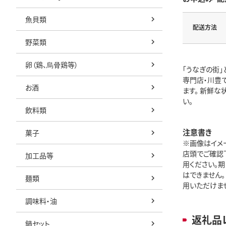
魚貝類
配送方法
野菜類
卵（鶏、烏骨鶏等）
「うなぎの街
専門店・川豊
お酒
ます。 新鮮
い。
飲料類
注意書き
菓子
※画像はイメー
店頭でご確認
加工品等
用ください。
はできません。
麺類
用いただけませ
調味料・油
返礼品
鍋セット