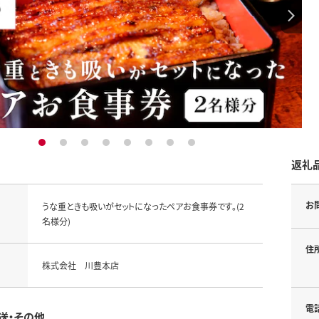
1
2
3
4
5
6
7
8
返礼
お
うな重ときも吸いがセットになったペアお食事券です。(2
名様分)
住
株式会社 川豊本店
電
送・その他