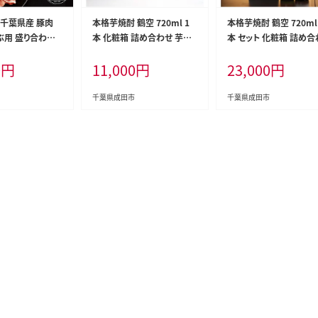
！千葉県産 豚肉
本格芋焼酎 鶴空 720ml 1
本格芋焼酎 鶴空 720ml
用 盛り合わせ 8
本 化粧箱 詰め合わせ 芋焼
本 セット 化粧箱 詰め合
田プレミアムポー
酎 お酒 酒 アルコール 焼酎
芋焼酎 お酒 酒 アルコ
0
円
11,000
円
23,000
円
ゃぶしゃぶ
いも サツマイモ 紅はるか 紅
焼酎 いも サツマイモ 
あずま ギフト 贈り物 プレゼ
か 紅あずま 飲み比べセ
ント ギフトボックス 千葉 千
飲み比べ ギフト 贈り物 
千葉県成田市
千葉県成田市
葉県 成田市
ゼント ギフトボックス 
千葉県 成田市