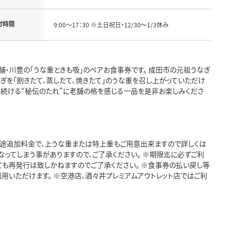
付時間
9:00～17：30 ※土日祝日・12/30～1/3休み
・川豊の「うな重ときも吸」のペアお食事券です。 成田市の元祖うなぎ
を「割きたて、蒸したて、焼きたて」のうな重を召し上がっていただけ
し続ける“秘伝のたれ”に老舗の格を感じる一品を是非お楽しみくださ
 ※別途追加料金で、上うな重または特上重もご用意出来ますので詳しくは
ってしまう事がありますので、ご了承ください。 ※期限迄に必ずご利
ても再発行は致しかねますのでご了承ください。 ※食事券の払い戻し等
利用いただけます。 ※空港店、酒々井プレミアムアウトレット店ではご利