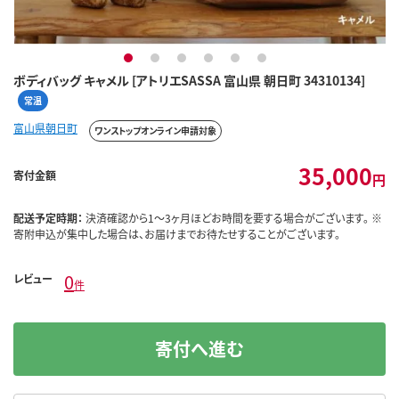
1
2
3
4
5
6
ボディバッグ キャメル [アトリエSASSA 富山県 朝日町 34310134]
常温
富山県朝日町
ワンストップオンライン申請対象
35,000
寄付金額
円
配送予定時期：
決済確認から1～3ヶ月ほどお時間を要する場合がございます。 ※
寄附申込が集中した場合は、お届けまでお待たせすることがございます。
0
レビュー
件
寄付へ進む