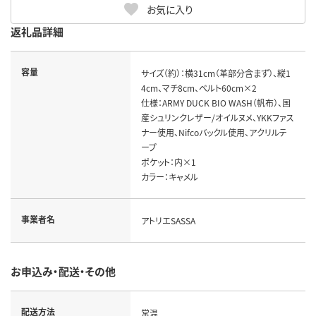
お気に入り
返礼品詳細
容量
サイズ（約）：横31cm（革部分含まず）、縦1
4cm、マチ8cm、ベルト60cm×2 

仕様：ARMY DUCK BIO WASH（帆布）、国
産シュリンクレザー/オイルヌメ、YKKファス
ナー使用、Nifcoバックル使用、アクリルテ
ープ 

ポケット：内×1 

カラー：キャメル
事業者名
アトリエSASSA
お申込み・配送・その他
配送方法
常温