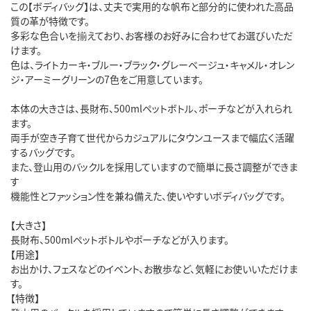
この【ボディバッグ】は、丈夫で実用的な帆布と部分的に使われた高品
質の革が特徴です。

多彩な色合いを揃えており、お客様のお好みに合わせてお選びいただ
けます。

色は、ライトカーキ・ブルー・ブラック・グレーベージュ・キャメル・オレン
ジ・アーミーグリーンの7色をご用意しています。

本体の大きさは、長財布、500mlペットボトル、ポーチなどが入れられ
ます。

両手が空き子育て世代からカジュアルにタウンユースまで幅広く活躍
するバッグです。

また、登山用のバックルを採用していますので簡単に長さ調整ができま
す

機能性とファッション性を兼ね備えた、使いやすいボディバッグです。

【大きさ】

長財布、500mlペットボトルやポーチなどが入ります。

【用途】

お出かけ、フェスなどのイベント、お散歩など、気軽にお使いいただけま
す。

【特徴】
