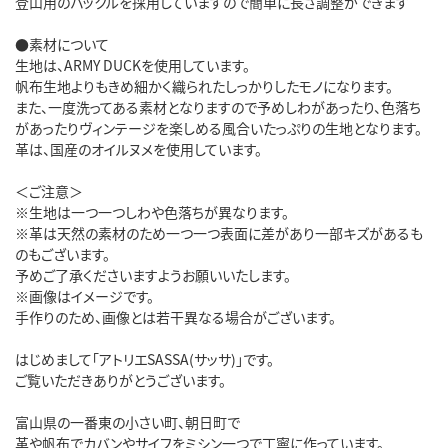
登山用のバックルを採用していますので簡単に長さ調整ができます

●素材について

生地は、ARMY DUCKを使用しています。

帆布生地よりもきめ細かく織られたしっかりしたモノになります。

また、一度洗ってある素材となりますので予めしわがあったり、色落ち
があったりヴィンテージを楽しめる風合いたっぷりの生地となります。

革は、国産のオイルヌメを使用しています。

＜ご注意＞

※生地は一つ一つしわや色落ちが異なります。

※革は天然の素材のため一つ一つ表面に差があり一部キズがあるも
のもございます。

予めご了承くださいますようお願いいたします。

※画像はイメージです。

手作りのため、画像とは若干異なる場合がございます。

はじめまして「アトリエSASSA(サッサ)」です。

ご覧いただきありがとうございます。

富山県の一番東の小さい町、朝日町で

革や帆布でカバンやサイフをミシン一つで丁寧に作っています。
