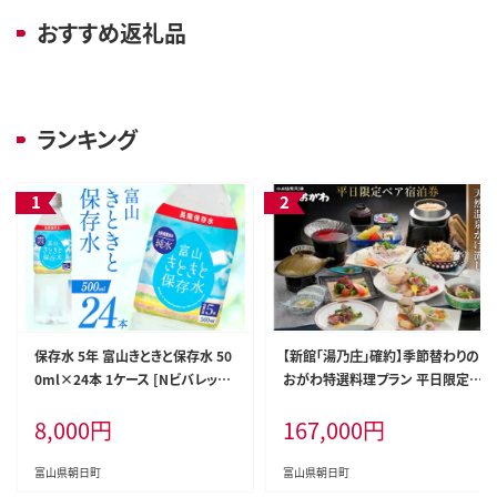
おすすめ返礼品
ランキング
保存水 5年 富山きときと保存水 50
【新館「湯乃庄」確約】季節替わりの
0ml×24本 1ケース [Nビバレッジ
おがわ特選料理プラン 平日限定ペ
富山県 朝日町 34310472] 水 ペッ
ア宿泊券 / 小川温泉元湯 ホテルお
8,000
円
167,000
円
トボトル 防災 防災グッズ ミネラル
がわ / 富山県 朝日町 [34310209]
ウォーター ローリングストック 長
期保存水 備蓄 備蓄水
富山県朝日町
富山県朝日町