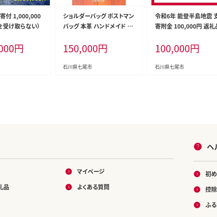
 1,000,000
ショルダーバッグ ポストマン
令和6年 能登半島地震 
を受け取らない）
バッグ 本革 ハンドメイド 鞄
寄附金 100,000円 返
バッグ
し [石川県 七尾市]
000
円
150,000
円
100,000
円
石川県七尾市
石川県七尾市
ヘ
マイページ
初め
礼品
よくある質問
控除
ふる