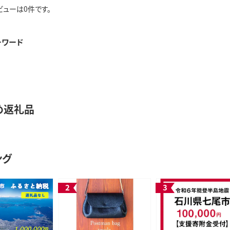
ビューは0件です。
ーワード
め返礼品
ング