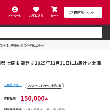
ご利用可能ポイント
マイページ
お気に入り
カート
 ※北海道・沖縄県・離島への配送不可
 七尾市 能登 ※2025年12月31日にお届け ※北海
石川県七尾市
ワンストップオンライン申請対象
150,000
寄付金額
円
配送予定時期：
12月30日発送 12月31日お届け