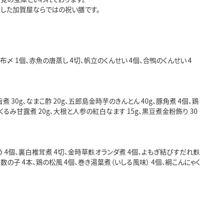
した加賀屋ならではの祝い膳です。
布〆 1個、赤魚の唐蒸し 4切、帆立のくんせい 4個、合鴨のくんせい 4
 30g、なまこ酢 20g、五郎島金時芋のきんとん 40g、豚角煮 4個、鶏
くるみ甘露煮 20g、大根と人参の紅白なます 15g、黒豆煮金粉飾り 30
 4個、裏白椎茸煮 4切、金時草麩オランダ煮 4個、よもぎ結びすだれ麩
け数の子 4本、鶏の松風 4個、巻き湯葉煮（いしる風味） 4個、綱こんにゃく