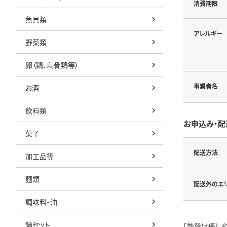
消費期限
魚貝類
アレルギー
野菜類
卵（鶏、烏骨鶏等）
事業者名
お酒
飲料類
お申込み・配
菓子
配送方法
加工品等
麺類
配送外のエ
調味料・油
鍋セット
「能登は優し