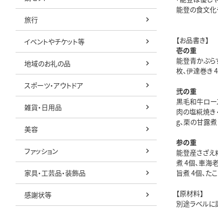
能登の食文化
旅行
【お品書き】
イベントやチケット等
壱の重
能登青かぶらす
地域のお礼の品
枚、伊達巻き 
スポーツ・アウトドア
弐の重
黒毛和牛ロース
雑貨・日用品
肉の塩糀焼き 
g、栗の甘露煮
美容
参の重
ファッション
能登産さざえ糀
煮 4個、車海
家具・工芸品・装飾品
旨煮 4個、た
【原材料】
感謝状等
別途ラベルに