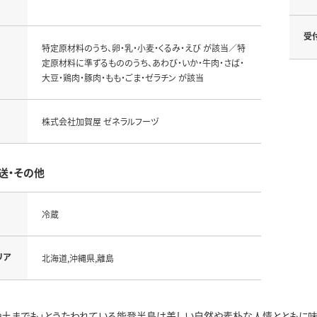
受
特定原材料のうち、卵・乳・小麦・くるみ・えび が該当／特
定原材料に準ずるもののうち、あわび・いか・牛肉・さば・
大豆・鶏肉・豚肉・もも・ごま・ゼラチン が該当
株式会社加賀屋 ゼネラルフーヅ
送・その他
冷蔵
リア
北海道,沖縄県,離島
や土までも」とうたわれている能登半島は美しい自然や素朴な人情とともに味