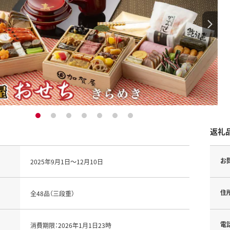
1
2
3
4
5
6
7
返礼
お
2025年9月1日～12月10日
住
全48品（三段重）
電
消費期限：2026年1月1日23時