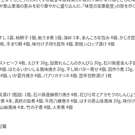
や里山里海の恵みを彩り華やかに盛り込んだ、「味覚の宝庫能登」の贅を尽く
し 1袋、柚餅子 1個、鮑うま煮 1個、蒲鉾 1本、あんころ笹包み 4個、かじき昆
4枚、手まり餅 4個、味付け子持ち昆布 4個、若桃シロップ漬け 4個
トビーフ 4枚、えびす 30g、加賀れんこんのきんぴら 30g、石川県産金ん子旨煮
4個、ほたるいかいしる風味焼き 20g、干し柿バター寄せ 4個、田作り煮 15g、
 4個、いか雲丹焼き 4個、パプリカマリネ 4個、昆布甘酢漬け 1枚
漬け（瓶詰） 1瓶、石川県産鰤照り焼き 4枚、花びら茸とアカモクのしんじょう
老煮 4本、真鱈の旨煮 4個、牛肉八幡巻き 4個、はすの芽山葵風味 20g、味付
こ山椒風味 4本、竹の子煮 4個、人参煮 4個
記載