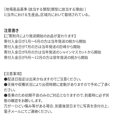
［地場産品基準（該当する類型|類型に該当する理由）］
1|当市における生産品。区域内において栽培されている。
注意書き
【ご寄附月により発送開始のお品が変わります】
寄付入金日が1月～6月の方は当年発送の桃から開始
寄付入金日が7月の方は当年発送の巨峰から開始
寄付入金日が8月の方は当年発送のシャインマスカットから開始
寄付入金日が9月～12月の方は翌年発送の桃から開始
【注意事項】
●配送日指定は出来かねますのでご注意ください。
●天候や収穫状況により出荷時期に変動がありますので予めご了承く
ださい。
●青果のため初期不良のみのご対応となりますので、到着時に必ず状
態の確認をお願いします。
万が一ひどい傷み等がある場合、到着後翌日までに写真を添付の上、
電子メールにてご連絡ください。