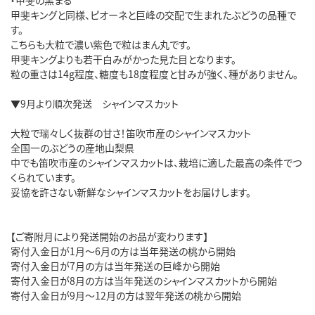
甲斐キングと同様、ピオーネと巨峰の交配で生まれたぶどうの品種で
す。
こちらも大粒で濃い紫色で粒はまん丸です。
甲斐キングよりも若干白みがかった見た目となります。
粒の重さは14g程度、糖度も18度程度と甘みが強く、種がありません。
▼9月より順次発送 シャインマスカット
大粒で瑞々しく抜群の甘さ！笛吹市産のシャインマスカット
全国一のぶどうの産地山梨県
中でも笛吹市産のシャインマスカットは、栽培に適した最高の条件でつ
くられています。
妥協を許さない新鮮なシャインマスカットをお届けします。
【ご寄附月により発送開始のお品が変わります】
寄付入金日が1月～6月の方は当年発送の桃から開始
寄付入金日が7月の方は当年発送の巨峰から開始
寄付入金日が8月の方は当年発送のシャインマスカットから開始
寄付入金日が9月～12月の方は翌年発送の桃から開始