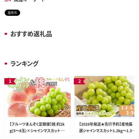
笛吹市
おすすめ返礼品
ランキング
【フルーツまんぞく定期便】桃 約2k
【2026年発送★先行予約】産地厳
g(5～8玉)×シャインマスカット 1.
選シャインマスカット1.2kg～1.3k
2kg以上(2～3房) 126-025
g（2房～3房）※沖縄・離島配送不