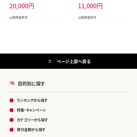
20,000
円
11,000
円
可※ 106-003-26y
山梨県笛吹市
山梨県笛吹市
ページ上部へ戻る
目的別に探す
ランキングから探す
特集・キャンペーン
カテゴリーから探す
寄付金額から探す