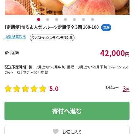
1
2
3
4
5
6
7
【定期便】笛吹市人気フルーツ定期便全３回 168-100
常温
山梨県笛吹市
ワンストップオンライン申請対象
42,000
寄付金額
円
配送予定時期：
桃 7月上旬～8月中旬・巨峰 8月上旬～9月下旬・シャインマス
カット 8月中旬～10月中旬
5.0
3
レビュー
件
寄付へ進む
お気に入り