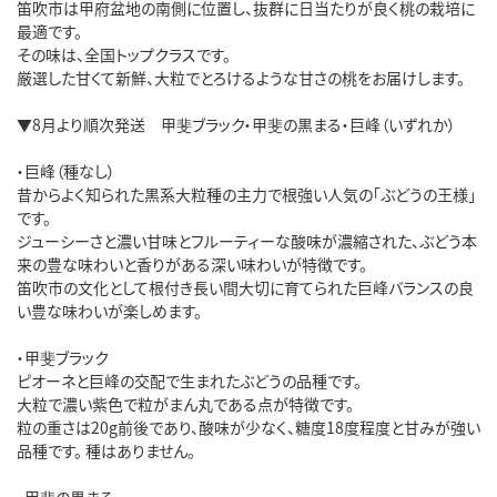
笛吹市は甲府盆地の南側に位置し、抜群に日当たりが良く桃の栽培に
最適です。
その味は、全国トップクラスです。
厳選した甘くて新鮮、大粒でとろけるような甘さの桃をお届けします。
▼8月より順次発送 甲斐ブラック・甲斐の黒まる・巨峰（いずれか）
・巨峰（種なし）
昔からよく知られた黒系大粒種の主力で根強い人気の「ぶどうの王様」
です。
ジューシーさと濃い甘味とフルーティーな酸味が濃縮された、ぶどう本
来の豊な味わいと香りがある深い味わいが特徴です。
笛吹市の文化として根付き長い間大切に育てられた巨峰バランスの良
い豊な味わいが楽しめます。
・甲斐ブラック
ピオーネと巨峰の交配で生まれたぶどうの品種です。
大粒で濃い紫色で粒がまん丸である点が特徴です。
粒の重さは20g前後であり、酸味が少なく、糖度18度程度と甘みが強い
品種です。 種はありません。
・甲斐の黒まる