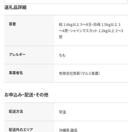
返礼品詳細
容量
桃 1.6kg以上 5～8玉・巨峰 1.5kg以上 3
～4房・シャインマスカット 1.2kg以上 2～3
房
アレルギー
もも
事業者名
有限会社魚新（マルミ楽農）
お申込み・配送・その他
配送方法
常温
配送外のエリア
沖縄県,離島