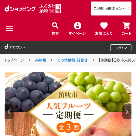
ご利用可能ポイント
検索
マイページ
お気に入り
カート
アカウント
ログイン
トップページ
果物類
その他果物・詰合せ
【定期便】笛吹市人気フル