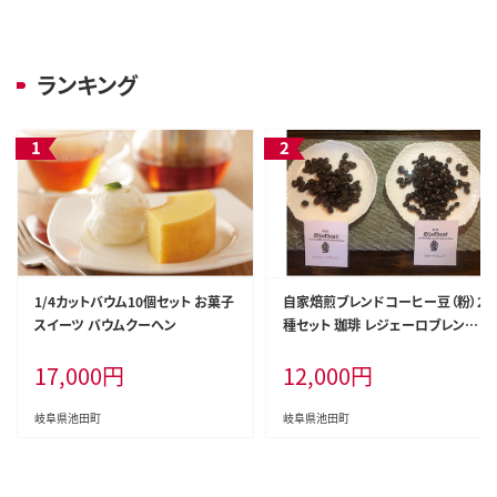
ランキング
1/4カットバウム10個セット お菓子
自家焙煎ブレンドコーヒー豆（粉）2
スイーツ バウムクーヘン
種セット 珈琲 レジェーロブレンド
モカベース ブラジルベース あっさ
17,000
円
12,000
円
り 重厚
岐阜県池田町
岐阜県池田町