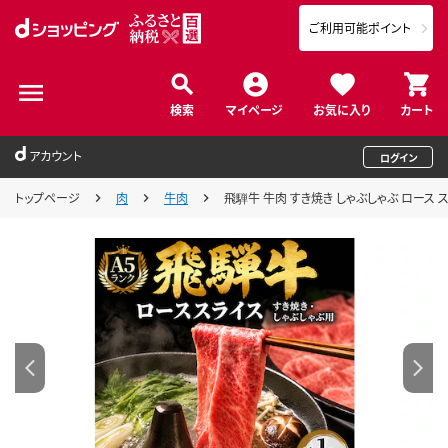
ご利用可能ポイント
検索
マイページ
お気に入り
カート
アカウント
ログイン
トップページ
肉
牛肉
飛騨牛 牛肉 すき焼き しゃぶしゃぶ ロース ス