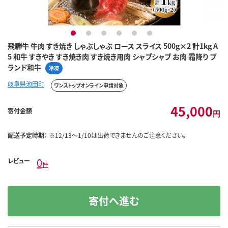
1
2
3
4
5
6
飛騨牛 牛肉 すき焼き しゃぶしゃぶ ロース スライス 500g×2 計1kg A
5 和牛 すきやき すき焼き肉 すき焼き用肉 シャブシャブ お肉 霜降り ブ
ランド和牛
冷凍
岐阜県池田町
ワンストップオンライン申請対象
45,000
寄付金額
円
配送予定時期：
※12/13～1/10は出荷できませんのご注意ください。
0
レビュー
件
寄付へ進む