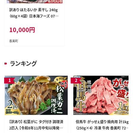
訳あり ほたるいか 素干し 240g
（60g×4袋） 日本海フーズ 07-2
7
10,000
円
香美町
ランキング
【訳あり】 松葉がに タグ付き 調理済
但馬牛 がっせぇ盛り 焼肉用 計1kg
2匹入 【令和8年11月中旬以降発送
（250g×4） 冷凍 牛肉 香美町 72-2