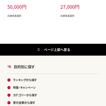
予定】 冷凍 かに カニ 香美町 07-3
4
50,000
円
27,000
円
8
兵庫県香美町
兵庫県香美町
ページ上部へ戻る
目的別に探す
ランキングから探す
特集・キャンペーン
カテゴリーから探す
寄付金額から探す