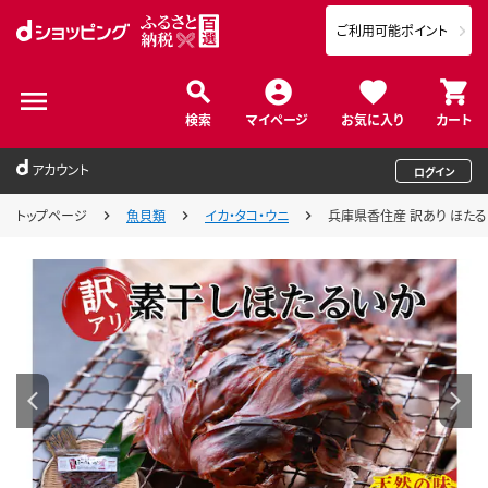
ご利用可能ポイント
検索
マイページ
お気に入り
カート
アカウント
ログイン
トップページ
魚貝類
イカ・タコ・ウニ
兵庫県香住産 訳あり ほたるい