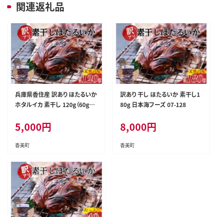
関連返礼品
兵庫県香住産 訳あり ほたるいか
訳あり 干し ほたるいか 素干し1
ホタルイカ 素干し 120g（60g×
80g 日本海フーズ 07-128
2袋） 日本海フーズ 07-112
5,000
円
8,000
円
香美町
香美町