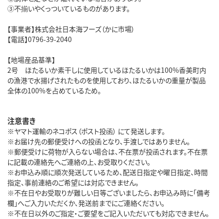
③不揃いやくっついているものがあります。
【事業者】株式会社日本海フーズ（かに市場）
【電話】0796-39-2040
【地場産品基準】
2号 ほたるいか素干しに使用しているほたるいかは100%香美町内
の漁港で水揚げされたものを使用しており、ほたるいかの重量が製品
全体の100%を占めているため。
注意書き
※ヤマト運輸のネコポス（ポスト投函） にて発送します。
※お届け先の郵便受けへの投函となり、手渡しではありません。
※郵便受けに荷物が入らない場合は、不在票が投函されます。不在票
に記載の連絡先へご連絡の上、お受取りください。
※お申込み順に順次発送しているため、配送日指定や曜日指定、時間
指定、事前連絡のご希望には対応できません。
※不在日やお受取りが難しい日等ございましたら、お申込み時に「備考
欄」へご入力いただくか、発送前までにご連絡ください。
※不在日以外のご指定・ご要望をご記入いただいても対応できません。