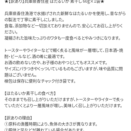
★【訳あり】兵庫県香住産 ほたるいか 素干し 60g×1袋★
兵庫県香住漁港で水揚げされた新鮮なほたるいかを使用し、昔ながら
の製法で丁寧に素干しにしました。
食塩、添加物など一切加えておりませんので、安心してお召し上がりく
ださい。
凝縮された旨味たっぷりのワタも一度食べるとやみつきになります。
トースターやライターなどで軽く炙ると風味が一層増して、日本酒・焼
酎・ビールなど、酒の肴に最適です。
お酒の飲めない方や、お子様のおやつとしてもオススメです。
サイズにバラつきやくっついているものもございますが、味や品質に問
題はございません。
梱包は保存に便利なチャック付き袋です。
【ほたるいか素干しの食べ方】
そのままでも召し上がりいただけますが、トースターやライターで炙っ
ていただくとより一層風味が増し、美味しく召し上がりいただけます。
【訳ありの理由】
①原料の漁獲時期により、魚体の大きさが異なります。
②胴体と足などが離れている場合があります。