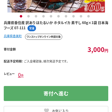
1
2
3
4
5
6
7
8
9
10
兵庫県香住産 訳あり ほたるいか ホタルイカ 素干し 60g×1袋 日本海
フーズ 07-111
常温
兵庫県香美町
ワンストップオンライン申請対象
3,000
寄付金額
円
配送予定時期：
ご入金確認後、順次発送予定です。
0
レビュー
件
寄付へ進む
お気に入り