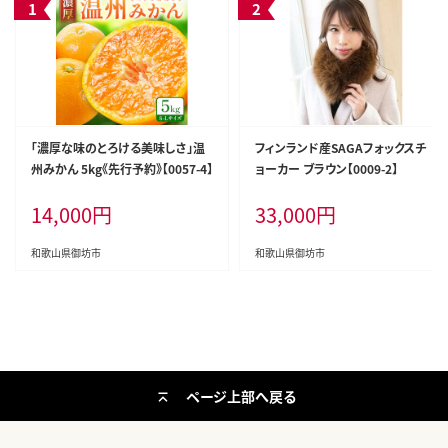
「濃厚な味のとろける美味しさ」温
フィンランド産SAGAフォックスチ
州みかん 5kg《先行予約》【0057-4】
ョーカー ブラウン【0009-2】
14,000
円
33,000
円
和歌山県御坊市
和歌山県御坊市
ページ上部へ戻る