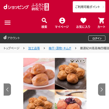
ご利用可能ポイント
検索
マイページ
お気に入り
カート
アカウント
ログイン
トップページ
加工品等
梅干・漬物・キムチ
厳選紀州南高梅四種詰合せ