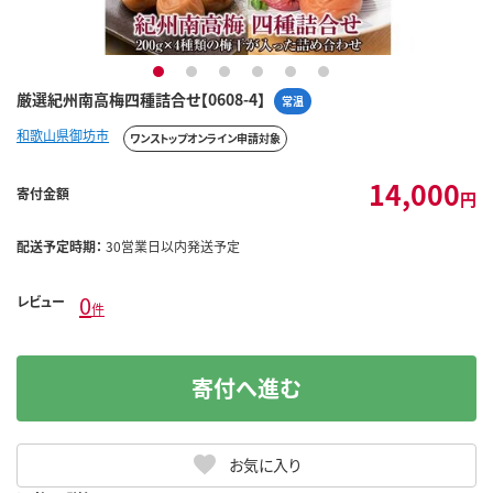
1
2
3
4
5
6
厳選紀州南高梅四種詰合せ【0608-4】
常温
和歌山県御坊市
ワンストップオンライン申請対象
14,000
寄付金額
円
配送予定時期：
30営業日以内発送予定
0
レビュー
件
寄付へ進む
お気に入り