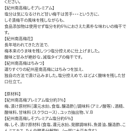
ください。
【紀州南高梅しそプレミアム】
塩分は気になるけれど甘い梅干は苦手・・・という方に、
しそ漬梅干の風味を残しながらも、
食品添加物は使用せず塩分を約6％におさえた素朴な味わいの梅干で
す。
【紀州南高梅花】
長年培われてきた方法で、
梅本来のうま味を残しつつ塩分控えめに仕上げました。
酸味と甘みが絶妙な、減塩タイプの梅干です。
【紀州南高梅はちみつ】
選りすぐりの紀州産南高梅にはちみつを加え、
独自の方法で漬け込みました。塩分控えめで、ほどよく酸味を残した甘
口仕立て。
【原材料】
【紀州南高梅プレミアム塩分約3％】
梅、漬け原材料［還元水飴、食塩、醸造酢］/調味料（アミノ酸等）、酒精、
酸味料、甘味料（スクラロース）、ユッカ抽出物、Ｖ.Ｂ
【紀州南高梅しそプレミアム塩分約6％】
梅、しそ、漬け原材料（食塩、還元水飴、発酵調味料、魚醤油、醸造酢、こ
んぶエキス、たん白酵素分解物）、（一部に大豆を含む）