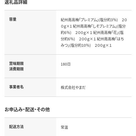
返礼品詳細
容量
紀州南高梅「プレミアム」(塩分約3％) ２０
０ｇ×1 紀州南高梅「しそプレミアム」(塩分
約6％) ２００ｇ×１ 紀州南高梅「花」(塩
分約6％) ２００ｇ×１ 紀州南高梅「はち
みつ」(塩分約10％) ２００ｇ×１
賞味期限
180日
消費期限
事業者名
株式会社やまだ
お申込み・配送・その他
配送方法
常温