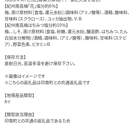
【紀州南高梅「花」塩分約6％】
梅、漬け原材料［食塩、還元水飴］/調味料（アミノ酸等）、酒精、酸味料、
甘味料（スクラロース）、ユッカ抽出物、Ｖ.Ｂ
【紀州南高梅はちみつ塩分約10％】
梅、、しそ、漬け原材料（食塩、砂糖、還元水飴、醸造酢、はちみつ、たん
白加水分解物）/酒精、調味料、（アミノ酸等）、酸味料、甘味料（ステビ
ア）、野菜色素、ビタミンＢ
【保存方法】
直射日光、高温多湿を避け保存下さい。
※画像はイメージです
※こちらの返礼品は印南町との共通返礼品です
【地場産品類型】
8イ
【類型該当理由】
印南町との共通の返礼品であるため