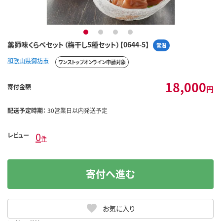
1
2
3
4
薬師味くらべセット（梅干し5種セット）【0644-5】
常温
和歌山県御坊市
ワンストップオンライン申請対象
18,000
寄付金額
円
配送予定時期：
30営業日以内発送予定
0
レビュー
件
寄付へ進む
お気に入り