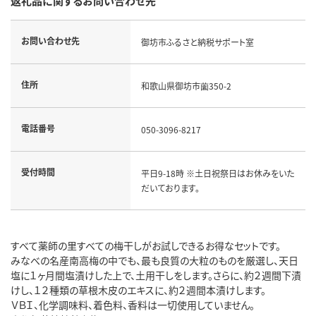
返礼品に関するお問い合わせ先
お問い合わせ先
御坊市ふるさと納税サポート室
住所
和歌山県御坊市薗350-2
電話番号
050-3096-8217
受付時間
平日9-18時 ※土日祝祭日はお休みをいた
だいております。
すべて薬師の里すべての梅干しがお試しできるお得なセットです。
みなべの名産南高梅の中でも、最も良質の大粒のものを厳選し、天日
塩に１ヶ月間塩漬けした上で、土用干しをします。さらに、約２週間下漬
けし、１２種類の草根木皮のエキスに、約２週間本漬けします。
ＶＢＩ、化学調味料、着色料、香料は一切使用していません。