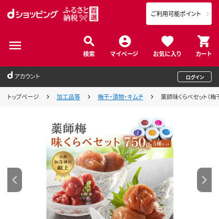
ご利用可能ポイント
検索
マイページ
お気に入り
カート
アカウント
ログイン
トップページ
加工品等
梅干・漬物・キムチ
薬師味くらべセット（梅干し