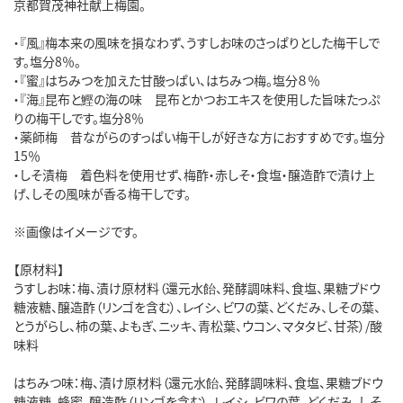
京都賀茂神社献上梅園。
・『風』梅本来の風味を損なわず、うすしお味のさっぱりとした梅干しで
す。塩分8％。
・『蜜』はちみつを加えた甘酸っぱい、はちみつ梅。塩分８％
・『海』昆布と鰹の海の味 昆布とかつおエキスを使用した旨味たっぷ
りの梅干しです。塩分8％
・薬師梅 昔ながらのすっぱい梅干しが好きな方におすすめです。塩分
15％
・しそ漬梅 着色料を使用せず、梅酢・赤しそ・食塩・醸造酢で漬け上
げ、しその風味が香る梅干しです。
※画像はイメージです。
【原材料】
うすしお味：梅、漬け原材料（還元水飴、発酵調味料、食塩、果糖ブドウ
糖液糖、醸造酢（リンゴを含む）、レイシ、ビワの葉、どくだみ、しその葉、
とうがらし、柿の葉、よもぎ、ニッキ、青松葉、ウコン、マタタビ、甘茶）/酸
味料
はちみつ味：梅、漬け原材料（還元水飴、発酵調味料、食塩、果糖ブドウ
糖液糖、蜂蜜、醸造酢（リンゴを含む）、レイシ、ビワの葉、どくだみ、しそ