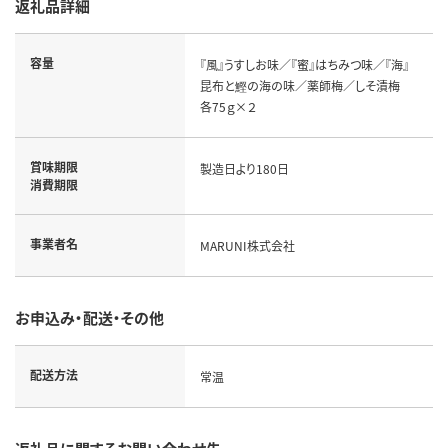
返礼品詳細
容量
『風』うすしお味／『蜜』はちみつ味／『海』
昆布と鰹の海の味／薬師梅／しそ漬梅
各75ｇ×２
賞味期限
製造日より180日
消費期限
事業者名
MARUNI株式会社
お申込み・配送・その他
配送方法
常温