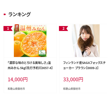
ランキング
「濃厚な味のとろける美味しさ」温
フィンランド産SAGAフォックスチ
州みかん 5kg《先行予約》【0057-4】
ョーカー ブラウン【0009-2】
14,000
円
33,000
円
和歌山県御坊市
和歌山県御坊市