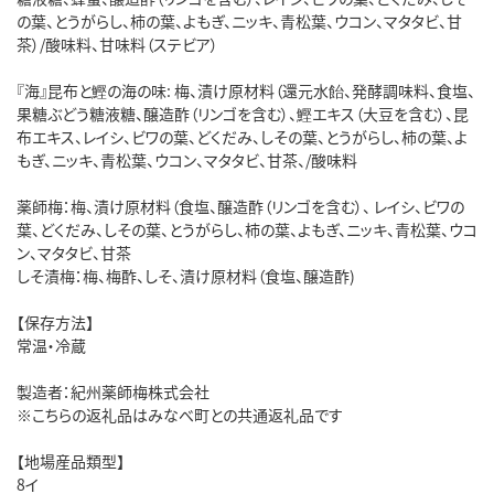
の葉、とうがらし、柿の葉、よもぎ、ニッキ、青松葉、ウコン、マタタビ、甘
茶）/酸味料、甘味料（ステビア）
『海』昆布と鰹の海の味: 梅、漬け原材料（還元水飴、発酵調味料、食塩、
果糖ぶどう糖液糖、醸造酢（リンゴを含む）、鰹エキス（大豆を含む）、昆
布エキス、レイシ、ビワの葉、どくだみ、しその葉、とうがらし、柿の葉、よ
もぎ、ニッキ、青松葉、ウコン、マタタビ、甘茶、/酸味料
薬師梅：梅、漬け原材料（食塩、醸造酢（リンゴを含む）、 レイシ、ビワの
葉、どくだみ、しその葉、とうがらし、柿の葉、よもぎ、ニッキ、青松葉、ウコ
ン、マタタビ、甘茶
しそ漬梅：梅、梅酢、しそ、漬け原材料（食塩、醸造酢)
【保存方法】
常温・冷蔵
製造者：紀州薬師梅株式会社
※こちらの返礼品はみなべ町との共通返礼品です
【地場産品類型】
8イ