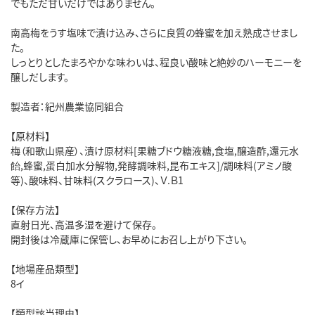
でもただ甘いだけではありません。
南高梅をうす塩味で漬け込み、さらに良質の蜂蜜を加え熟成させまし
た。
しっとりとしたまろやかな味わいは、程良い酸味と絶妙のハーモニーを
醸しだします。
製造者：紀州農業協同組合
【原材料】
梅（和歌山県産）、漬け原材料[果糖ブドウ糖液糖,食塩,醸造酢,還元水
飴,蜂蜜,蛋白加水分解物,発酵調味料,昆布エキス]/調味料(アミノ酸
等)、酸味料、甘味料(スクラロース)、Ｖ.Ｂ1
【保存方法】
直射日光、高温多湿を避けて保存。
開封後は冷蔵庫に保管し、お早めにお召し上がり下さい。
【地場産品類型】
8イ
【類型該当理由】