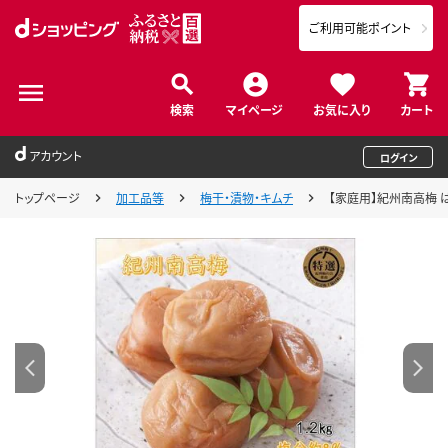
ご利用可能ポイント
検索
マイページ
お気に入り
カート
アカウント
ログイン
トップページ
加工品等
梅干・漬物・キムチ
【家庭用】紀州南高梅 はちみ