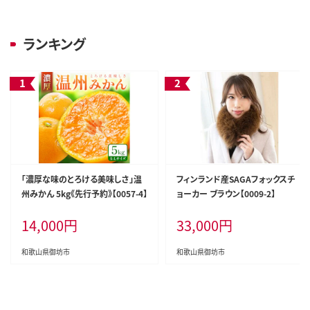
ランキング
「濃厚な味のとろける美味しさ」温
フィンランド産SAGAフォックスチ
州みかん 5kg《先行予約》【0057-4】
ョーカー ブラウン【0009-2】
14,000
円
33,000
円
和歌山県御坊市
和歌山県御坊市