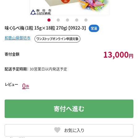
1
2
3
4
5
味くらべ梅（1粒 15g×18粒 270g）【0922-3】
常温
和歌山県御坊市
ワンストップオンライン申請対象
13,000
寄付金額
円
配送予定時期：
30営業日以内発送予定
0
レビュー
件
寄付へ進む
お気に入り