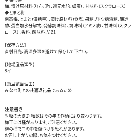
梅、漬け原材料（りんご酢、還元水飴、蜂蜜）、甘味料（スクラロース）
◆とまと梅
南高梅、とまと（優糖星）、漬け原材料（食塩、果糖ブドウ糖液糖、醸造
酢、蛋白加水分解物、発酵調味料）、調味料（アミノ酸）、甘味料（スクラ
ロース）、香料、酸味料、V.B1
【保存方法】
直射日光、高温多湿を避けて保存して下さい。
【地場産品類型】
8イ
【類型該当理由】
みなべ町との共通返礼品であるため
注意書き
※粒の大きさ・粒数はその年の作柄により変わります。
梅干には種があります。ご注意ください。
梅の種で口の中を傷つける恐れがあります。
お召し上がりの際、お気をつけください。