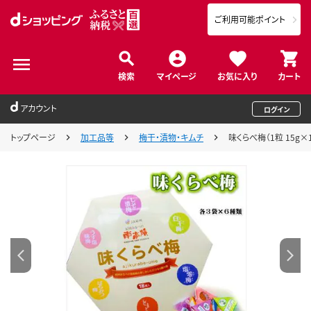
ご利用可能ポイント
検索
マイページ
お気に入り
カート
アカウント
ログイン
トップページ
加工品等
梅干・漬物・キムチ
味くらべ梅（1粒 15g×18