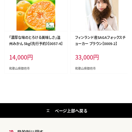
「濃厚な味のとろける美味しさ」温
フィンランド産SAGAフォックスチ
州みかん 5kg《先行予約》【0057-4】
ョーカー ブラウン【0009-2】
14,000
円
33,000
円
和歌山県御坊市
和歌山県御坊市
ページ上部へ戻る
目的別に探す