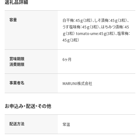
返礼品詳細
容量
白干梅：45ｇ（3粒）、しそ漬梅：45ｇ（3粒）、
うす塩味梅：45ｇ（3粒）、はちみつ漬梅：45
ｇ（3粒） tomato-ume:45ｇ(3粒）、塩零梅：
45ｇ（3粒）
賞味期限
6ヶ月
消費期限
事業者名
MARUNI株式会社
お申込み・配送・その他
配送方法
常温