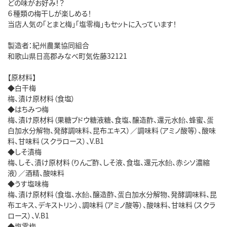
どの味がお好み！？
６種類の梅干しが楽しめる！
当店人気の「とまと梅」「塩零梅」もセットに入っています！
製造者：紀州農業協同組合
和歌山県日高郡みなべ町気佐藤32121
【原材料】
◆白干梅
梅、漬け原材料（食塩）
◆はちみつ梅
梅、漬け原材料（果糖ブドウ糖液糖、食塩、醸造酢、還元水飴、蜂蜜、蛋
白加水分解物、発酵調味料、昆布エキス）／調味料（アミノ酸等）、酸味
料、甘味料（スクラロース）、V.B1
◆しそ漬梅
梅、しそ、漬け原材料（りんご酢、しそ液、食塩、還元水飴、赤シソ濃縮
液）／酒精、酸味料
◆うす塩味梅
梅、漬け原材料（食塩、水飴、醸造酢、蛋白加水分解物、発酵調味料、昆
布エキス、デキストリン）、調味料（アミノ酸等）、酸味料、甘味料（スクラ
ロース）、V.B1
◆塩零梅