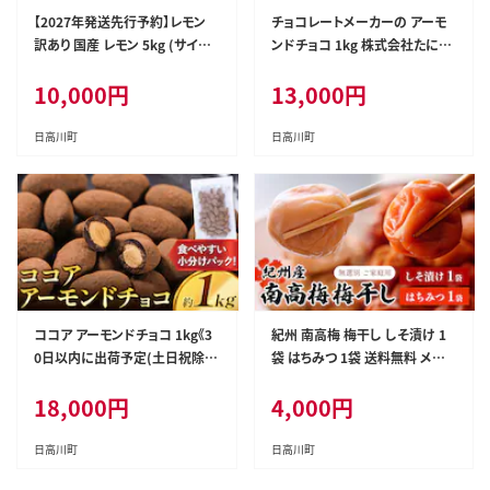
【2027年発送先行予約】レモン
チョコレートメーカーの アーモ
訳あり 国産 レモン 5kg (サイズ
ンドチョコ 1kg 株式会社たにぐ
混合) ノーワックス 減農薬 どの
ち《90日以内に出荷予定(土日祝
10,000
円
13,000
円
坂果樹園《2027年2月上旬-5月
除く)》和歌山県 日高川町 スイー
末頃出荷》 和歌山県 日高川町
ツ デザート お菓子 おやつ チョ
レモン れもん 檸檬 家庭用 旬 新
コ アーモンド 送料無料 アーモ
日高川町
日高川町
鮮 果物 柑橘 フルーツ 訳あり 大
ンドチョコ---wshg_ctng11_90
容量 Lemon remon 送料無料-
d_24_13000_1kg---
--wshg_248_ac25_23_10000
_5kg---
ココア アーモンドチョコ 1kg《3
紀州 南高梅 梅干し しそ漬け 1
0日以内に出荷予定(土日祝除
袋 はちみつ 1袋 送料無料 メー
く)》和歌山県 日高川町 送料無
ル便 ご家庭用 無選別 《30日以
18,000
円
4,000
円
料 スイーツ デザート お菓子 お
内に出荷予定(土日祝除く)》和歌
やつ チョコ アーモンド アーモン
山県 日高川町 しそ梅 はちみつ
ドチョコ ココア---wfn_cwlocal
梅---iwfn_wlocal19_30d_25_
日高川町
日高川町
_30d_26_18000_1000g---
4000_440g---