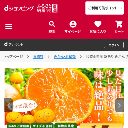
ご利用可能ポイント
検索
マイページ
お気に入り
カート
アカウント
ログイン
トップページ
果物類
みかん・柑橘類
和歌山県産 訳あり みかん (3S