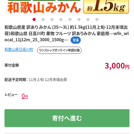
1
2
3
4
5
6
7
8
和歌山県産 訳あり みかん (3S～3L) 約1.5kg《11月上旬-12月末頃出
荷》和歌山県 日高川町 果物 フルーツ 訳ありみかん 家庭用---wfn_wl
ocal_11j12m_25_3000_1500g---
常温
和歌山県日高川町
ワンストップオンライン申請対象
3,000
寄付金額
円
配送予定時期：
11月上旬-12月末頃出荷
0
レビュー
件
寄付へ進む