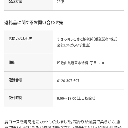
配送方法
冷凍
返礼品に関するお問い合わせ先
お問い合わせ先
すさみ町ふるさと納税係（委託業者：株式
会社じゃばらいず北山）
住所
和歌山県新宮市徐福1丁目1-10
電話番号
0120-307-607
受付時間
9:00～17:00（土日祝除く）
肩ロースを焼肉用にカットいたしました。霜降りが適度で柔らかく、濃
厚で味わい深い旨みが特徴の部位です。 <熊野牛とは> 和歌山県特産