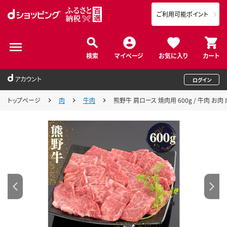
ご利用可能ポイント
検索
マイページ
お気に入り
カート
アカウント
ログイン
トップページ
肉
牛肉
熊野牛 肩ロース 焼肉用 600g / 牛肉 お肉 