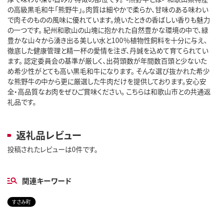
の高級黒毛和牛「熊野牛」。肉質は細やかで柔らか、甘味のある味わい
で肉そのものの風味に優れています。焼いたときの香ばしい香りも魅力
の一つです。 紀州和歌山の山塊に抱かれた自然豊かな環境の中で、緑
豊かな山々から湧き出る美しい水と100％植物性飼料を十分に与え、
徹底した健康管理と精一杯の愛情を注ぎ、丹誠を込めて育てられてい
ます。 認定委員会の基準が厳しく、出荷頭数が年間数百頭と少ないた
め希少性がとても高い黒毛和牛になります。 そんな選び抜かれた希少
な熊野牛の中から更に厳選した牛肉だけを提供しております。安心安
全・高品質なお肉をぜひご賞味ください。 こちらは和歌山市との共通返
礼品です。
返礼品レビュー
投稿されたレビューは0件です。
関連キーワード
すさみ町