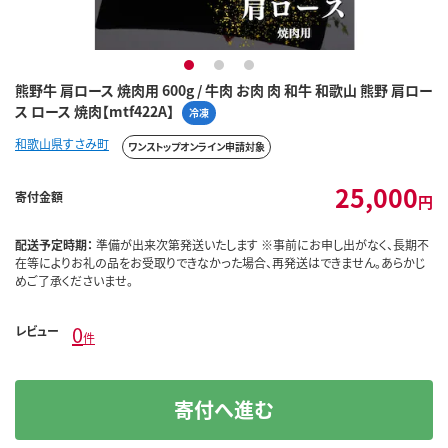
1
2
3
熊野牛 肩ロース 焼肉用 600g / 牛肉 お肉 肉 和牛 和歌山 熊野 肩ロー
ス ロース 焼肉【mtf422A】
冷凍
和歌山県すさみ町
ワンストップオンライン申請対象
25,000
寄付金額
円
配送予定時期：
準備が出来次第発送いたします ※事前にお申し出がなく、長期不
在等によりお礼の品をお受取りできなかった場合、再発送はできません。あらかじ
めご了承くださいませ。
0
レビュー
件
寄付へ進む