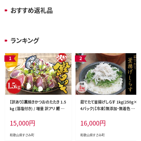
おすすめ返礼品
ランキング
【訳あり】藁焼きかつおのたたき 1.5
茹でたて釜揚げしらす 1kg(250g×
kg (藻塩付き) / 増量 訳アリ 鰹 カ
4パック)【冷凍】無添加・無着色 し
ツオタタキ カツオのたたき 鰹のた
らす シラス 釜揚げ 小分け 冷凍【m
15,000
円
16,000
円
たき 丼 刺身【nks106A】
ar103】
和歌山県すさみ町
和歌山県すさみ町