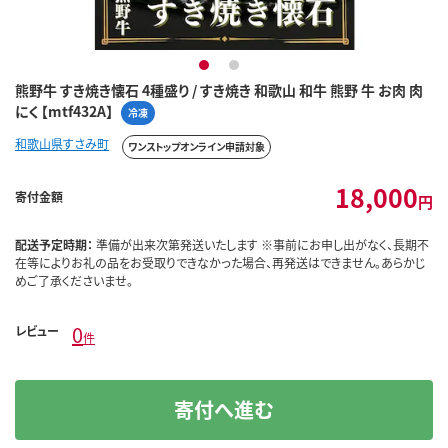
1
2
熊野牛 すき焼き懐石 4種盛り / すき焼き 和歌山 和牛 熊野 牛 お肉 肉
にく 【mtf432A】
冷凍
和歌山県すさみ町
ワンストップオンライン申請対象
18,000
寄付金額
円
配送予定時期：
準備が出来次第発送いたします ※事前にお申し出がなく、長期不
在等によりお礼の品をお受取りできなかった場合、再発送はできません。あらかじ
めご了承くださいませ。
0
レビュー
件
寄付へ進む