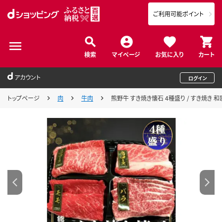
ご利用可能ポイント
検索
マイページ
お気に入り
カート
アカウント
ログイン
トップページ
肉
牛肉
熊野牛 すき焼き懐石 4種盛り / すき焼き 和歌山