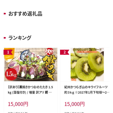
おすすめ返礼品
ランキング
【訳あり】藁焼きかつおのたたき 1.5
紀州かつらぎ山のキウイフルーツ
kg (藻塩付き) / 増量 訳アリ 鰹 カ
約３ｋｇ ※2027年1月下旬頃〜2月
ツオタタキ カツオのたたき 鰹のた
上旬頃に順次発送予定(お届け日
15,000
円
15,000
円
たき 丼 刺身【nks106A】
指定不可) / キウイ キウイフルーツ
フルーツ 果物 くだもの 【uot792】