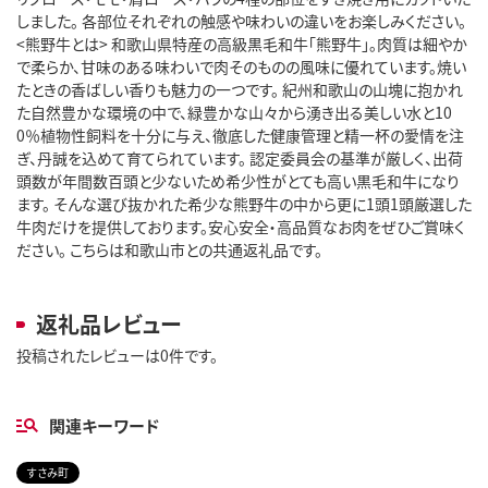
しました。 各部位それぞれの触感や味わいの違いをお楽しみください。
<熊野牛とは> 和歌山県特産の高級黒毛和牛「熊野牛」。肉質は細やか
で柔らか、甘味のある味わいで肉そのものの風味に優れています。焼い
たときの香ばしい香りも魅力の一つです。 紀州和歌山の山塊に抱かれ
た自然豊かな環境の中で、緑豊かな山々から湧き出る美しい水と10
0％植物性飼料を十分に与え、徹底した健康管理と精一杯の愛情を注
ぎ、丹誠を込めて育てられています。 認定委員会の基準が厳しく、出荷
頭数が年間数百頭と少ないため希少性がとても高い黒毛和牛になり
ます。 そんな選び抜かれた希少な熊野牛の中から更に1頭1頭厳選した
牛肉だけを提供しております。安心安全・高品質なお肉をぜひご賞味く
ださい。 こちらは和歌山市との共通返礼品です。
返礼品レビュー
投稿されたレビューは0件です。
関連キーワード
すさみ町