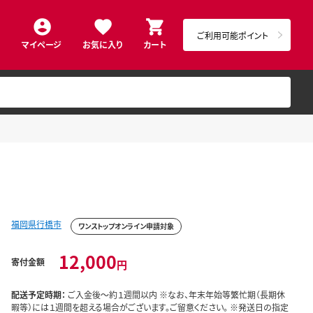
ご利用可能ポイント
マイページ
お気に入り
カート
福岡県行橋市
ワンストップオンライン申請対象
12,000
寄付金額
円
配送予定時期：
ご入金後～約１週間以内 ※なお、年末年始等繁忙期（長期休
暇等）には１週間を超える場合がございます。ご留意ください。 ※発送日の指定