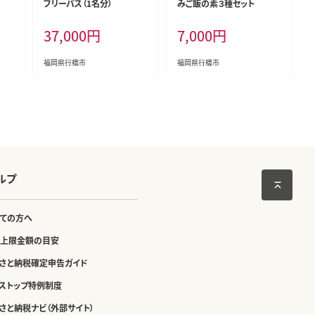
フリーパス（1名分）
みご飯の素３種セット
37,000
円
7,000
円
福岡県行橋市
福岡県行橋市
ルプ
ての方へ
上限金額の目安
さと納税確定申告ガイド
ストップ特例制度
さと納税ナビ（外部サイト）