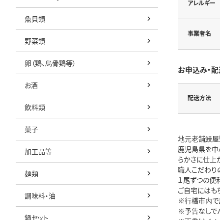
アレルギー
魚貝類
事業者名
野菜類
卵（鶏、烏骨鶏等）
お申込み・配
お酒
配送方法
飲料類
菓子
地元老舗鰻屋
鹿児島県を中
加工品等
らかさに仕上
職人こだわり
麺類
１尾ずつの便
ご自宅にはも
調味料・油
※行橋市内で
※予告なしで
鍋セット