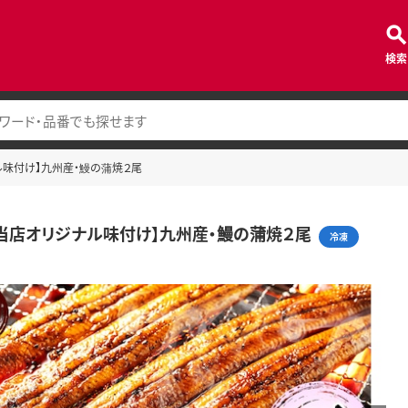
検索
ジナル味付け】九州産・鰻の蒲焼２尾
3 【当店オリジナル味付け】九州産・鰻の蒲焼２尾
冷凍