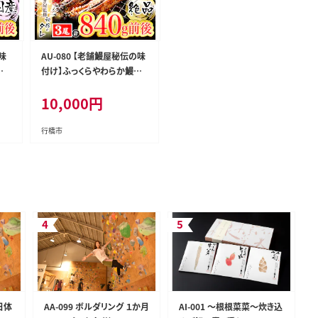
ル味
AU-080 【老舗鰻屋秘伝の味
尾
付け】ふっくらやわらか鰻の
蒲焼3尾（280g前後×3尾）
10,000
円
行橋市
日体
AA-099 ボルダリング １か月
AI-001 ～根根菜菜～炊き込