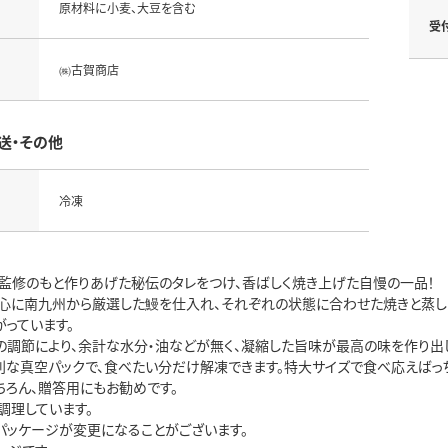
原材料に小麦、大豆を含む
受
㈱古賀商店
送・その他
冷凍
監修のもと作りあげた秘伝のタレをつけ、香ばしく焼き上げた自慢の一品！
心に南九州から厳選した鰻を仕入れ、それぞれの状態に合わせた焼きと蒸しの
がっています。
の調節により、余計な水分・油などが無く、凝縮した旨味が最高の味を作り出
利な真空パックで、食べたい分だけ解凍できます。特大サイズで食べ応えばっ
ちろん、贈答用にもお勧めです。
調理しています。
パッケージが変更になることがございます。