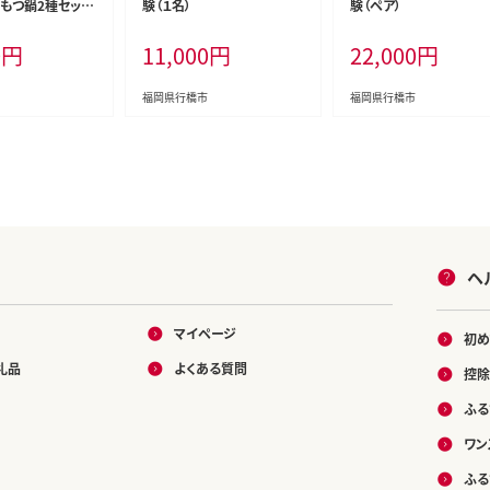
もつ鍋2種セット
験（１名）
験（ペア）
もつ鍋」と「九州味
0
円
11,000
円
22,000
円
4～6人前
福岡県行橋市
福岡県行橋市
ヘ
マイページ
初め
礼品
よくある質問
控除
ふる
ワン
ふる