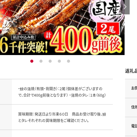
1
2
3
4
5
返礼
お
・鰻の蒲焼（有頭・背開き）：2尾（個体差がございますの
で、合計で400g前後となります） ・蒲焼のタレ：1本（60g）
住
賞味期限：発送日より冷凍６０日 商品お受け取り後、鰻
とタレそれぞれの賞味期限をご確認ください。
電