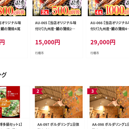
【当店オリジナル味
AU-065 【当店オリジナル味
AU-066 【当店オリジナ
・鰻の蒲焼４尾
付け】九州産・鰻の蒲焼2尾
付け】九州産・鰻の蒲焼4
（計500g前後）
（1㎏前後）
円
15,000
円
29,000
円
行橋市
行橋市
ング
【博多鍋セット1】
AA-097 ボルダリング１日体
AA-098 ボルダリング１