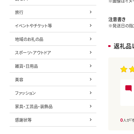
※画像はイメ
旅行
注意書き
イベントやチケット等
※発送日の指
地域のお礼の品
返礼品
スポーツ・アウトドア
雑貨・日用品
美容
ファッション
家具・工芸品・装飾品
感謝状等
0
人が『