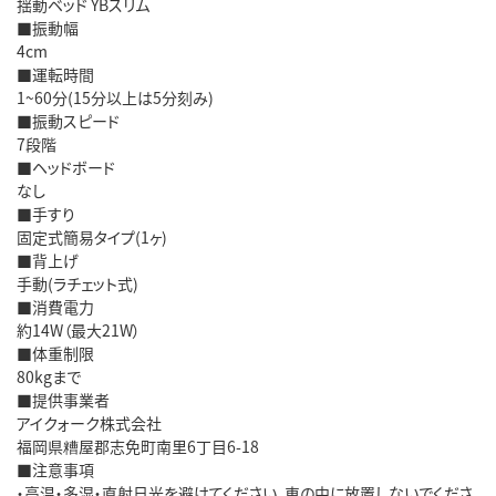
揺動ベッド YBスリム
■振動幅
4cm
■運転時間
1~60分(15分以上は5分刻み)
■振動スピード
7段階
■ヘッドボード
なし
■手すり
固定式簡易タイプ(1ヶ)
■背上げ
手動(ラチェット式)
■消費電力
約14W（最大21W）
■体重制限
80kgまで
■提供事業者
アイクォーク株式会社
福岡県糟屋郡志免町南里6丁目6-18
■注意事項
・高温・多湿・直射日光を避けてください。車の中に放置しないでくださ