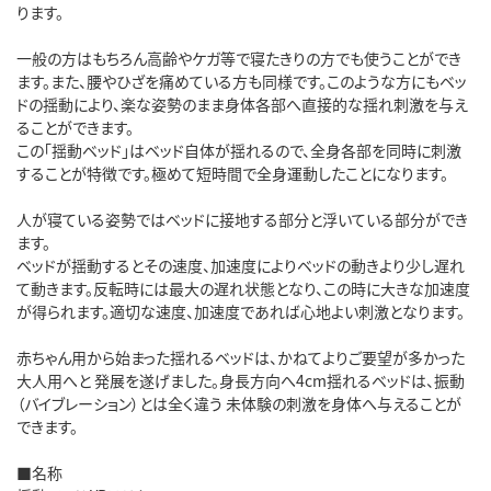
ります。
一般の方はもちろん高齢やケガ等で寝たきりの方でも使うことができ
ます。また、腰やひざを痛めている方も同様です。このような方にもベッ
ドの揺動により、楽な姿勢のまま身体各部へ直接的な揺れ刺激を与え
ることができます。
この「揺動ベッド」はベッド自体が揺れるので、全身各部を同時に刺激
することが特徴です。極めて短時間で全身運動したことになります。
人が寝ている姿勢ではベッドに接地する部分と浮いている部分ができ
ます。
ベッドが揺動するとその速度、加速度によりベッドの動きより少し遅れ
て動きます。反転時には最大の遅れ状態となり、この時に大きな加速度
が得られます。適切な速度、加速度であれば心地よい刺激となります。
赤ちゃん用から始まった揺れるベッドは、かねてよりご要望が多かった
大人用へと 発展を遂げました。身長方向へ4cm揺れるベッドは、振動
（バイブレーション）とは全く違う 未体験の刺激を身体へ与えることが
できます。
■名称