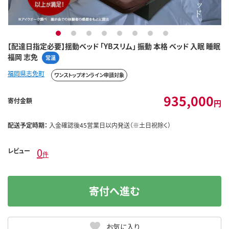
1
2
3
4
5
6
7
8
【配達日指定必要】揺動ベッド 「YBスリム」 振動 本格 ベッド 入眠 睡眠
福岡 志免
常温
福岡県志免町
ワンストップオンライン申請対象
935,000
寄付金額
円
配送予定時期：
入金確認後45営業日以内発送（※土日祝除く）
0
レビュー
件
寄付へ進む
お気に入り