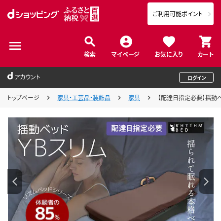
ご利用可能ポイント
検索
マイページ
お気に入り
カート
アカウント
ログイン
トップページ
家具・工芸品・装飾品
家具
【配達日指定必要】揺動ベッ