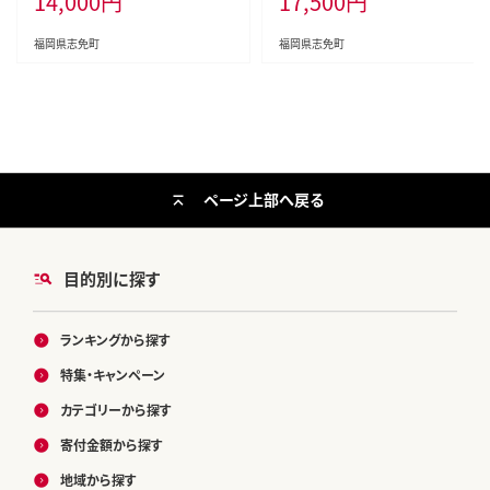
14,000
円
17,500
円
岡 お土産 ギフト 海鮮 業務用 たっ
ぷり HACCP認定
福岡県志免町
福岡県志免町
ページ上部へ戻る
目的別に探す
ランキングから探す
特集・キャンペーン
カテゴリーから探す
寄付金額から探す
地域から探す