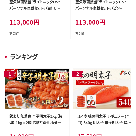
空気除菌装置「ライトニックＵＶ・
空気除菌装置「ライトニックＵＶ・
パーソナル車載セット」（白） UV
パーソナル車載セット」（ピンク）
パーソナル 車 車載 小型 コンパ
UV パーソナル 車 車載 小型 コ
113,000
円
113,000
円
クト 卓上 除菌 ウイルス 対策 脱
ンパクト 卓上 除菌 ウイルス 対
臭 PM2.5 花粉 日本製 オフィス
策 脱臭 PM2.5 花粉 日本製 オフ
デスク ハウスダスト 福岡 志免
ィス デスク ハウスダスト 福岡 志
志免町
志免町
免
ランキング
訳あり 無着色 辛子明太子2kg（特
ふくや 味の明太子 レギュラー (辛
切） 1kg×2箱 お取り寄せ 小分け
口) 540g 明太子 辛子明太子 福岡
白ワイン わけあり 切れ子 切子 め
ギフト 贈り物 送料無料
んたいこ お取り寄せグルメ 博多 福