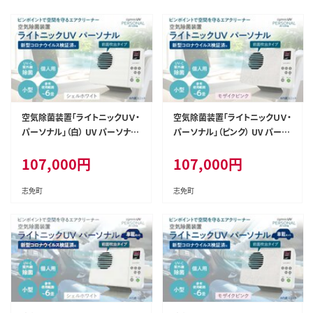
空気除菌装置「ライトニックＵＶ・
空気除菌装置「ライトニックＵＶ・
パーソナル」（白） UV パーソナル
パーソナル」（ピンク） UV パーソ
小型 コンパクト 卓上 除菌 ウイ
ナル 小型 コンパクト 卓上 除菌
107,000
円
107,000
円
ルス 対策 脱臭 PM2.5 花粉 日
ウイルス 対策 脱臭 PM2.5 花粉
本製 オフィス デスク ハウスダス
日本製 オフィス デスク ハウスダ
ト 福岡 志免
スト 福岡 志免
志免町
志免町