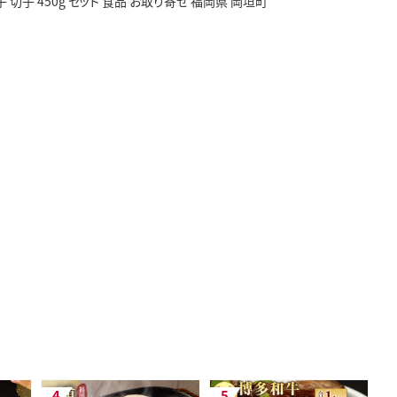
 切子 450g セット 食品 お取り寄せ 福岡県 岡垣町