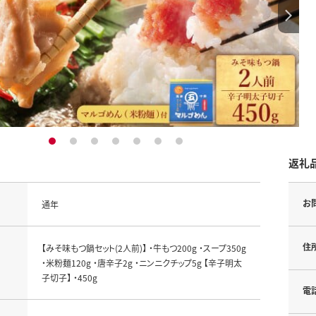
1
2
3
4
5
6
7
返礼
お
通年
住
【みそ味もつ鍋セット(2人前)】 ・牛もつ200g ・スープ350g
・米粉麺120g ・唐辛子2g ・ニンニクチップ5g 【辛子明太
子切子】 ・450g
電