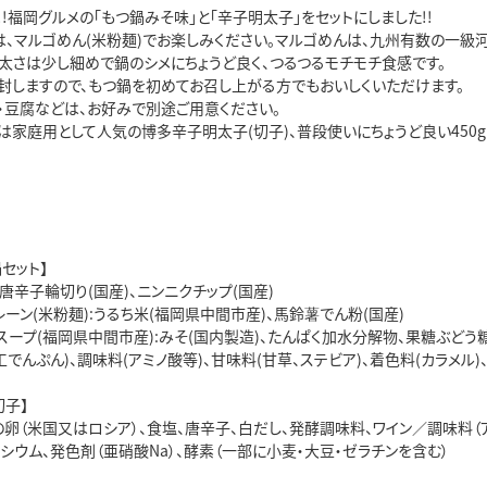
!福岡グルメの「もつ鍋みそ味」と「辛子明太子」をセットにしました!!
は、マルゴめん(米粉麺)でお楽しみください。マルゴめんは、九州有数の一
の太さは少し細めで鍋のシメにちょうど良く、つるつるモチモチ食感です。
封しますので、もつ鍋を初めてお召し上がる方でもおいしくいただけます。
・豆腐などは、お好みで別途ご用意ください。
家庭用として人気の博多辛子明太子(切子)、普段使いにちょうど良い450g
セット】
、唐辛子輪切り(国産)、ニンニクチップ(国産)
ーン(米粉麺):うるち米(福岡県中間市産)、馬鈴薯でん粉(国産)
ープ(福岡県中間市産):みそ(国内製造)、たんぱく加水分解物、果糖ぶどう
工でんぷん)、調味料(アミノ酸等)、甘味料(甘草、ステビア)、着色料(カラメル
切子】
卵（米国又はロシア）、食塩、唐辛子、白だし、発酵調味料、ワイン／調味料（アミ
シウム、発色剤（亜硝酸Na）、酵素（一部に小麦・大豆・ゼラチンを含む）