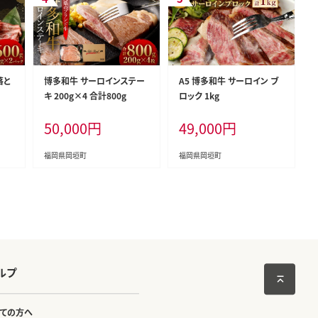
落と
博多和牛 サーロインステー
A5 博多和牛 サーロイン ブ
キ 200g×4 合計800g
ロック 1kg
50,000
円
49,000
円
福岡県岡垣町
福岡県岡垣町
ルプ
ての方へ