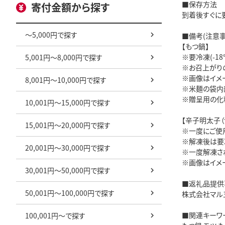
■保存方法
寄付金額から探す
到着後すぐに要
～5,000円で探す
■備考(注意事
【もつ鍋】
※要冷凍(-1
5,001円～8,000円で探す
※お召上がり
※画像はイメ
8,001円～10,000円で探す
※米麺の袋内
※贈呈用の化
10,001円～15,000円で探す
【辛子明太子（
15,001円～20,000円で探す
※一度にご使
※解凍後は要
20,001円～30,000円で探す
※一度解凍さ
※画像はイメ
30,001円～50,000円で探す
■返礼品提供
50,001円～100,000円で探す
株式会社マル
■関連キーワ
100,001円～で探す