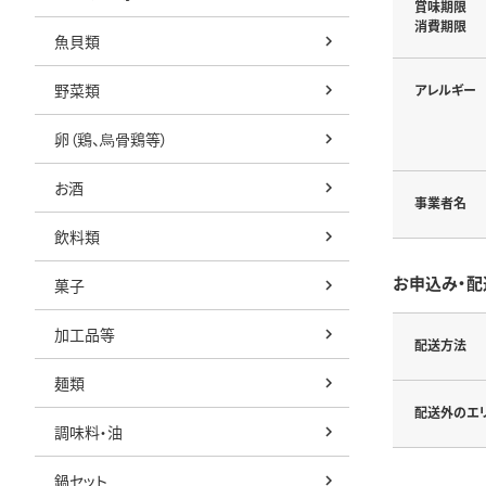
賞味期限
消費期限
魚貝類
野菜類
アレルギー
卵（鶏、烏骨鶏等）
お酒
事業者名
飲料類
お申込み・配
菓子
加工品等
配送方法
麺類
配送外のエ
調味料・油
鍋セット