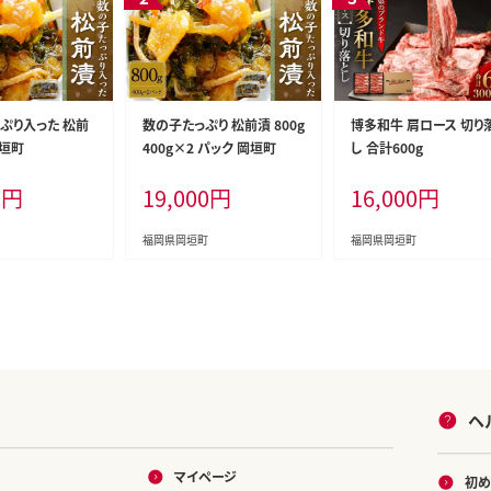
っぷり入った 松前
数の子たっぷり 松前漬 800g
博多和牛 肩ロース 切り
岡垣町
400g×2 パック 岡垣町
し 合計600g
0
円
19,000
円
16,000
円
福岡県岡垣町
福岡県岡垣町
ヘ
マイページ
初め