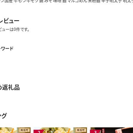
つ 国産 牛もつ 牛モツ 鍋 みそ 味噌 麺 マルゴめん 米粉麺 辛子明太子 明太子
レビュー
ビューは0件です。
ーワード
め返礼品
ング