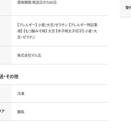
賞味期限:発送日から90日
受
【アレルギー】 小麦/大豆/ゼラチン 【アレルギー特記事
項】 【もつ鍋みそ味】 大豆 【辛子明太子切子】 小麦・大
豆・ゼラチン
株式会社マル五
送・その他
冷凍
リア
離島