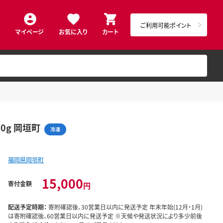
ご利用可能ポイント
マイページ
お気に入り
カート
0g 岡垣町
冷凍
福岡県岡垣町
15,000
寄付金額
円
配送予定時期：
寄附確認後、30営業日以内に発送予定 年末年始(12月・1月)
は寄附確認後、60営業日以内に発送予定 ※天候や発送状況により多少前後