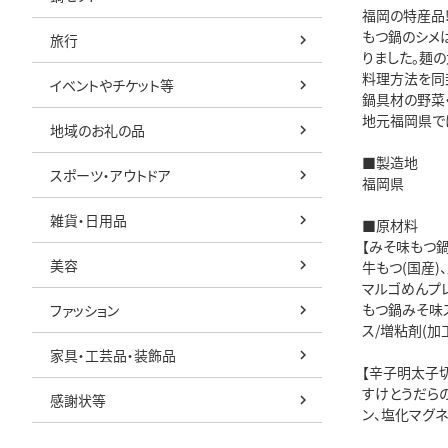
福岡の特産品!
もつ鍋のシメ
旅行
りました。麺
料理方法を同
イベントやチケット等
鍋具材の野菜
地元福岡県では
地域のお礼の品
■製造地
スポーツ・アウトドア
福岡県
雑貨・日用品
■原材料
【みそ味もつ鍋
美容
牛もつ(国産)
マルゴめんプレ
もつ鍋みそ味ス
ファッション
ス/増粘剤(加
家具・工芸品・装飾品
【辛子明太子
すけとうだらの
感謝状等
ン、塩化マグネ