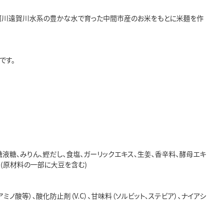
級河川遠賀川水系の豊かな水で育った中間市産のお米をもとに米麺を作
です。
糖液糖、みりん、鰹だし、食塩、ガーリックエキス、生姜、香辛料、酵母エキ
)、(原材料の一部に大豆を含む)
ノ酸等）、酸化防止剤（V.C）、甘味料（ソルビット、ステビア）、ナイアシ