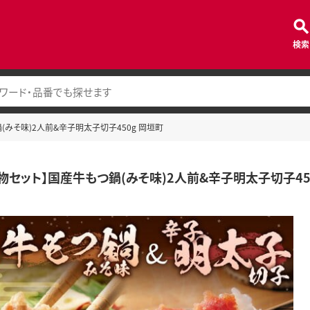
検索
(みそ味)2人前&辛子明太子切子450g 岡垣町
物セット】国産牛もつ鍋(みそ味)2人前&辛子明太子切子45