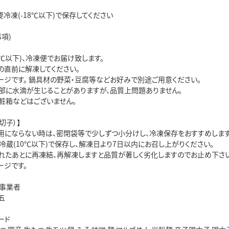
冷凍(-18℃以下)で保存してください
項)
8℃以下)、冷凍便でお届け致します。
の直前に解凍してください。
ージです。 鍋具材の野菜・豆腐等などお好みで別途ご用意ください。
部に水滴が生じることがありますが、品質上問題ありません。
粧箱などはございません。
切子）】
用にならない時は、密閉袋等で少しずつ小分けし、冷凍保存をおすすめします
冷蔵(10℃以下)で保存し、解凍日より7日以内にお召し上がりください。
れたあとに再凍結、再解凍しますと品質が著しく劣化しますのでお止め下さい
ージです。
事業者
五
ード