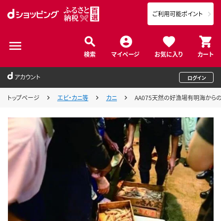
ご利用可能ポイント
検索
マイページ
お気に入り
カート
アカウント
ログイン
トップページ
エビ・カニ等
カニ
AA075天然の好漁場有明海から