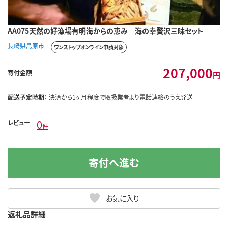
AA075天然の好漁場有明海からの恵み 海の幸贅沢三昧セット
長崎県島原市
ワンストップオンライン申請対象
207,000
寄付金額
円
配送予定時期：
決済から1ヶ月程度で取扱業者より電話連絡のうえ発送
0
レビュー
件
寄付へ進む
お気に入り
返礼品詳細