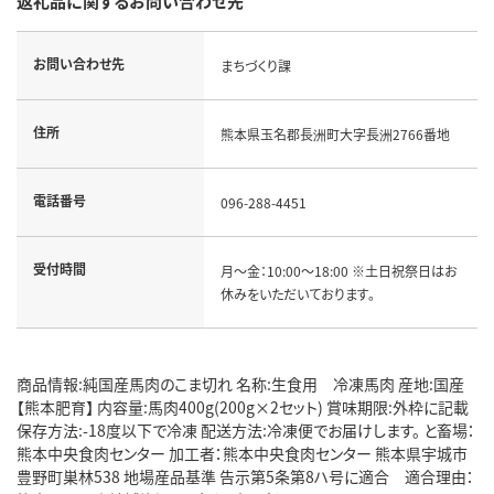
返礼品に関するお問い合わせ先
お問い合わせ先
まちづくり課
住所
熊本県玉名郡長洲町大字長洲2766番地
電話番号
096-288-4451
受付時間
月～金：10:00～18:00 ※土日祝祭日はお
休みをいただいております。
商品情報:純国産馬肉のこま切れ 名称:生食用 冷凍馬肉 産地:国産
【熊本肥育】 内容量:馬肉400g(200g×2セット) 賞味期限:外枠に記載
保存方法:-18度以下で冷凍 配送方法:冷凍便でお届けします。 と畜場：
熊本中央食肉センター 加工者：熊本中央食肉センター 熊本県宇城市
豊野町巣林538 地場産品基準 告示第5条第8ハ号に適合 適合理由：