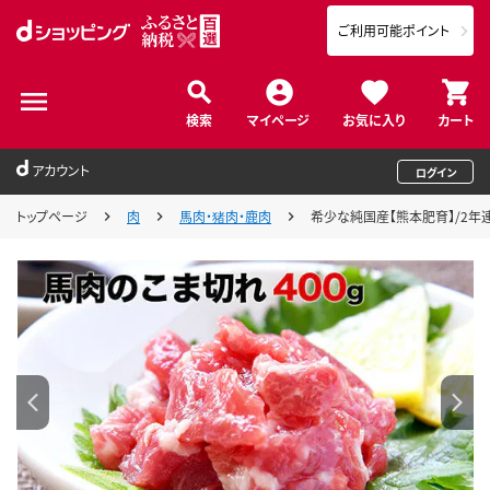
ご利用可能ポイント
検索
マイページ
お気に入り
カート
アカウント
ログイン
トップページ
肉
馬肉・猪肉・鹿肉
希少な純国産【熊本肥育】/2年連続農