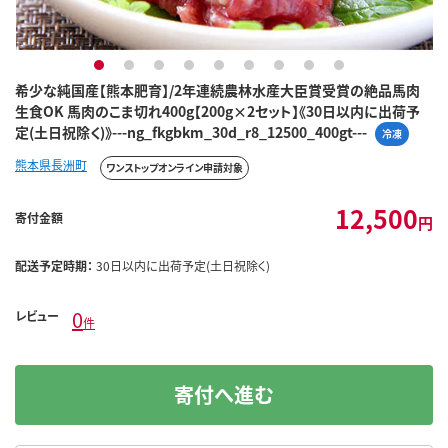
1
2
3
4
5
6
7
8
9
希少な純国産【熊本肥育】/2年連続農林水産大臣賞受賞の絶品馬肉
生食OK 馬肉のこま切れ400g【200g×2セット】《30日以内に出荷予
定(土日祝除く)》---ng_fkgbkm_30d_r8_12500_400gt---
冷凍
熊本県長洲町
ワンストップオンライン申請対象
12,500
寄付金額
円
配送予定時期：
30日以内に出荷予定(土日祝除く)
0
レビュー
件
寄付へ進む