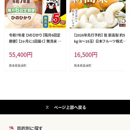
令和7年産 ひのひかり 【隔月6回定
【2026年先行予約】 梨 新高梨 約5
期便】 【2ヶ月に1回届く】 無洗米 5k
kg（6～16玉） 日本フルーツ株式会
g (5kg×1袋) 計6回お届け 《お申
社《9月上旬-10月上旬頃出荷》熊本
55,400
円
16,500
円
込み翌月から出荷》 熊本県産 精米
県 荒尾市 新高梨 梨 果物 フルーツ
ひの 米 こめ お米 熊本県 長洲町---
スイーツ デザート ギフト ご贈答---
hn7tei_55400_5kg_ev2mo6_n
sn_nfntn_ad9_r8_16500_5kg--
熊本県長洲町
熊本県長洲町
g_m---
-
ページ上部へ戻る
目的別に探す