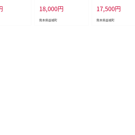
寄附金（返礼品
冷凍
ア 安芸クイーン 【2026
円
18,000
円
17,500
円
ん）
月上旬~9月下旬順次発
定】
熊本県益城町
熊本県益城町