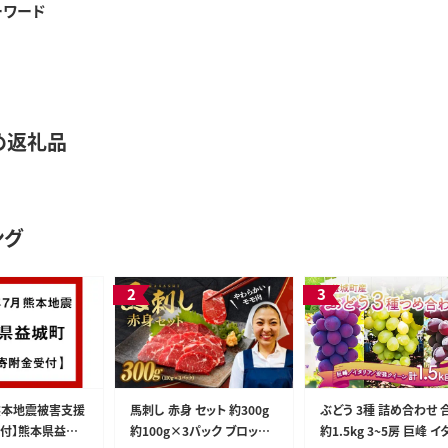
ーワード
め返礼品
ング
熊本地震被害支援
馬刺し 赤身 セット 約300g
ぶどう 3種 詰め合わせ 
付】熊本県益城
約100g×3パック ブロック
約1.5kg 3~5房 巨峰 イ