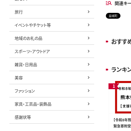
関連キ
旅行
益城町
イベントやチケット等
地域のお礼の品
おすす
スポーツ・アウトドア
雑貨・日用品
ランキ
美容
ファッション
家具・工芸品・装飾品
感謝状等
【令和8年
緊急寄附受