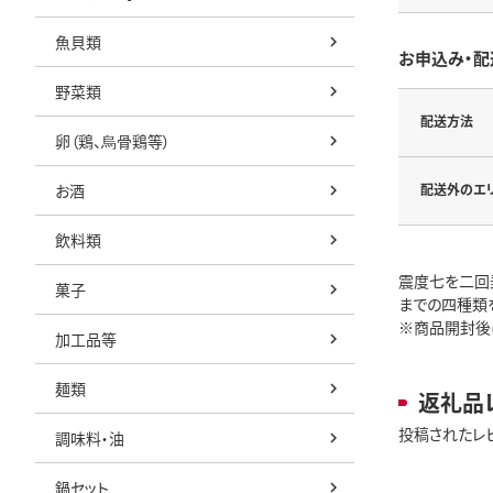
魚貝類
お申込み・配
野菜類
配送方法
卵（鶏、烏骨鶏等）
お酒
配送外のエ
飲料類
震度七を二回
菓子
までの四種類
※商品開封後
加工品等
麺類
返礼品
投稿されたレ
調味料・油
鍋セット