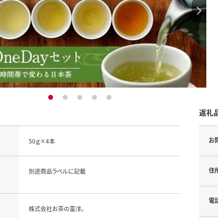
1
2
3
4
5
返礼
お
50ｇ×4本
住
別途商品ラベルに記載
電
株式会社お茶の富澤。