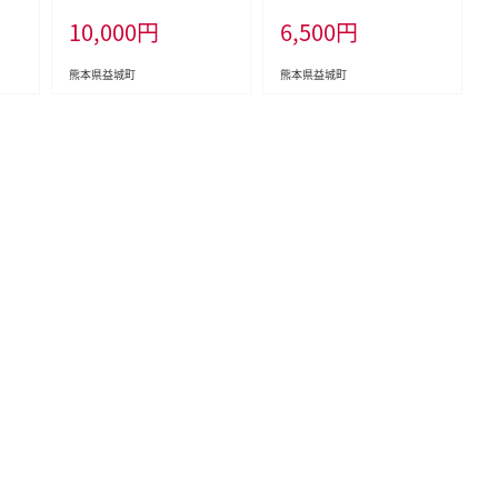
年9
エン
0%純正 調理 常温
10,000
円
6,500
円
送予
熊本県益城町
熊本県益城町