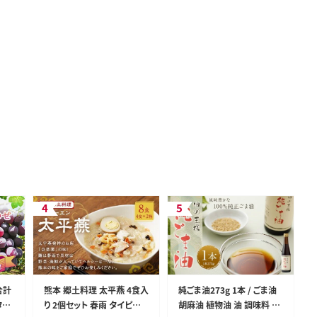
合計
熊本 郷土料理 太平燕 4食入
純ごま油273g 1本 / ごま油
タリ
り 2個セット 春雨 タイピー
胡麻油 植物油 油 調味料 10