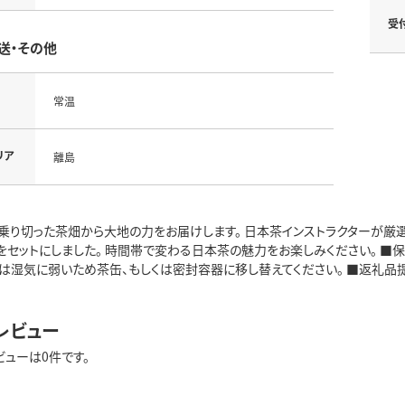
受
送・その他
常温
リア
離島
乗り切った茶畑から大地の力をお届けします。 日本茶インストラクターが厳選し
をセットにしました。 時間帯で変わる日本茶の魅力をお楽しみください。 ■保
は湿気に弱いため茶缶、もしくは密封容器に移し替えてください。 ■返礼品
レビュー
ビューは0件です。