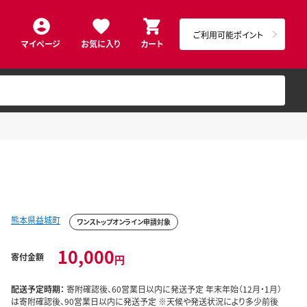
ご利用可能ポイント
マイページ
お気に入り
カート
熊本県益城町
ワンストップオンライン申請対象
10,000
寄付金額
円
配送予定時期：
寄附確認後、60営業日以内に発送予定 年末年始（12月・1月）
は寄附確認後、90営業日以内に発送予定 ※天候や発送状況により多少前後